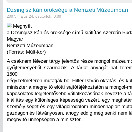
Dzsingisz kán öröksége a Nemzeti Múzeumban
2007. május 24. csütörtök, 0:00
Megnyílt
a Dzsingisz kán és öröksége című kiállítás szerdán Bud
Magyar
Nemzeti Múzeumban.
(Forrás: Múlt-kor)
A csaknem félezer tárgy jelentős része mongol múzeum
gyűjteményéből származik. A tárlat anyagát hat tere
1500
négyzetméteren mutatják be. Hiller István oktatási és kul
miniszter a megnyitó előtti sajtótájékoztatón a mongol-m
kapcsolatok legjelentősebb vállalkozásának nevezte a tár
kiállítás egy különleges képességű vezért, egy meghatár
személyiséget és egy világbirodalom mindennapjait muta
gazdagon és látványosan, ahogy eddig még senki nem lá
megnyitó ünnepségen a miniszter.