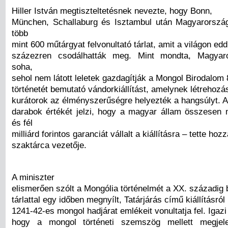
Hiller István megtiszteltetésnek nevezte, hogy Bonn,
München, Schallaburg és Isztambul után Magyarország
több
mint 600 műtárgyat felvonultató tárlat, amit a világon edd
százezren csodálhatták meg. Mint mondta, Magyar
soha,
sehol nem látott leletek gazdagítják a Mongol Birodalom
történetét bemutató vándorkiállítást, amelynek létrehozá
kurátorok az élményszerűségre helyezték a hangsúlyt. A k
darabok értékét jelzi, hogy a magyar állam összese
és fél
milliárd forintos garanciát vállalt a kiállításra – tette hoz
szaktárca vezetője.
A miniszter
elismerően szólt a Mongólia történelmét a XX. századig
tárlattal egy időben megnyílt, Tatárjárás című kiállításról
1241-42-es mongol hadjárat emlékeit vonultatja fel. Igaz
hogy a mongol történeti szemszög mellett megjel