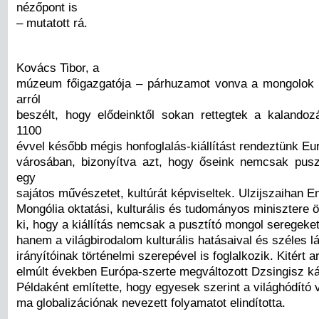
nézőpont is
– mutatott rá.
Kovács Tibor, a
múzeum főigazgatója – párhuzamot vonva a mongolok 
arról
beszélt, hogy elődeinktől sokan rettegtek a kalandoz
1100
évvel később mégis honfoglalás-kiállítást rendeztünk Eu
városában, bizonyítva azt, hogy őseink nemcsak pusz
egy
sajátos művészetet, kultúrát képviseltek. Ulzijszaihan E
Mongólia oktatási, kulturális és tudományos minisztere ö
ki, hogy a kiállítás nemcsak a pusztító mongol seregeket
hanem a világbirodalom kulturális hatásaival és széles l
irányítóinak történelmi szerepével is foglalkozik. Kitért a
elmúlt években Európa-szerte megváltozott Dzsingisz ká
Példaként említette, hogy egyesek szerint a világhódító v
ma globalizációnak nevezett folyamatot elindította.