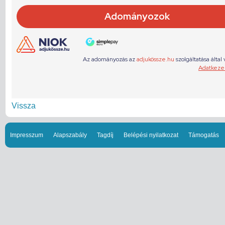
Vissza
Impresszum
Alapszabály
Tagdíj
Belépési nyilatkozat
Támogatás