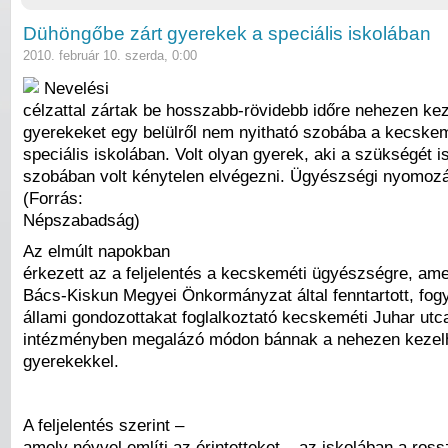
Dühöngőbe zárt gyerekek a speciális iskolában
2010. február 10. szerda, 0:00
Nevelési
célzattal zártak be hosszabb-rövidebb időre nehezen ke
gyerekeket egy belülről nem nyitható szobába a kecskem
speciális iskolában. Volt olyan gyerek, aki a szükségét i
szobában volt kénytelen elvégezni. Ügyészségi nyomozás
(Forrás:
Népszabadság)
Az elmúlt napokban
érkezett az a feljelentés a kecskeméti ügyészségre, ame
Bács-Kiskun Megyei Önkormányzat által fenntartott, fog
állami gondozottakat foglalkoztató kecskeméti Juhar utca
intézményben megalázó módon bánnak a nehezen kezel
gyerekekkel.
A feljelentés szerint –
amely névvel említi az érintetteket – az iskolában a ross