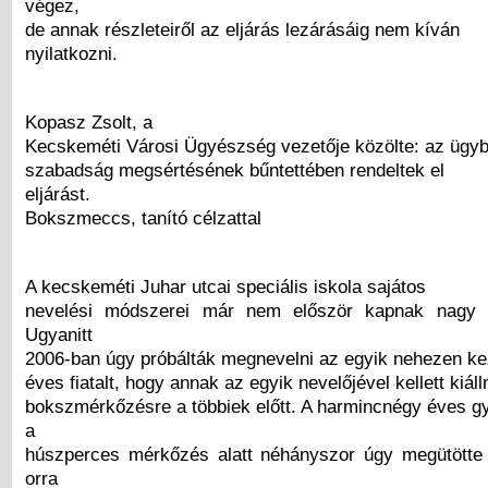
végez,
de annak részleteiről az eljárás lezárásáig nem kíván
nyilatkozni.
Kopasz Zsolt, a
Kecskeméti Városi Ügyészség vezetője közölte: az ügy
szabadság megsértésének bűntettében rendeltek el
eljárást.
Bokszmeccs, tanító célzattal
A kecskeméti Juhar utcai speciális iskola sajátos
nevelési módszerei már nem először kapnak nagy n
Ugyanitt
2006-ban úgy próbálták megnevelni az egyik nehezen kez
éves fiatalt, hogy annak az egyik nevelőjével kellett kiáll
bokszmérkőzésre a többiek előtt. A harmincnégy éves g
a
húszperces mérkőzés alatt néhányszor úgy megütötte 
orra