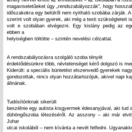
magaviseletűeket úgy „rendszabályozzák”, hogy hossza
időszakokra egy belülről nem nyitható szobába zárják. A 
szerint volt olyan gyerek, aki még a testi szükségleteit i
volt e szobában elvégezni. Egy kislány pedig az eg
ebben a
helyiségben töltötte – szintén nevelési célzattal.
A rendszabályozásra szolgáló szoba tényét
érdeklődésünkre több, névtelenséget kérő dolgozó is meg
Kiderült: a speciális büntetést elszenvedő gyerekek nagy
gondozottak, nincs olyan hozzátartozójuk, akivel napi k
állnának.
Tudósítónknak sikerült
beszélnie egy autista kisgyermek édesanyjával, aki tud 
dühöngőszoba létezéséről. Az asszony – aki már elvi
Juhar
utcai iskolából – nem kívánta a nevét felfedni. Ugyanakk