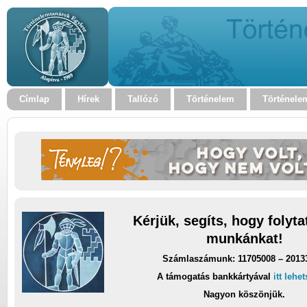
Címlap
Hírek
Tallózó
Történelem
Történele
Kérjük, segíts, hogy folyt
munkánkat!
Számlaszámunk: 11705008 – 2013
A támogatás bankkártyával
itt lehe
Nagyon köszönjük.