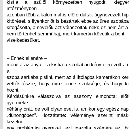
kisfia a szülői környezetben nyugodt, kiegyen
intézményben
azonban több alkalommal is előfordultak úgynevezett hip
kitörései, s ilyenkor őt is bezárták ebbe az üres szobába
kifogásolta, a nevelők azt válaszolták neki: ez nem árt 
nem történhet semmi baj, mert kamerán követik a benti
viselkedésüket.
– Ennek ellenére –
mondta az anya – a kisfia a szobában kénytelen volt a 
a
szoba sarkába pisilni, mert az állítólagos kamerákon ke
vették észre, hogy mire lenne szüksége, és hogy ki
hozni.
Kérdésünkre válaszolva az asszony elmondta: előf
gyermeke
néhány órát, de volt olyan eset is, amikor egy egész napot
„dühöngőben”. Hozzátette: véleménye szerint másk
kezelni
egy problémás gyereket, ezt igazolja számára az, h