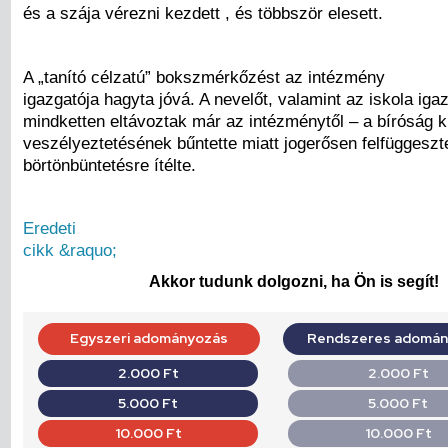
és a szája vérezni kezdett , és többször elesett.
A „tanító célzatú” bokszmérkőzést az intézmény
igazgatója hagyta jóvá. A nevelőt, valamint az iskola iga
mindketten eltávoztak már az intézménytől – a bíróság k
veszélyeztetésének bűntette miatt jogerősen felfüggeszte
börtönbüntetésre ítélte.
Eredeti
cikk &raquo;
Akkor tudunk dolgozni, ha Ön is segít!