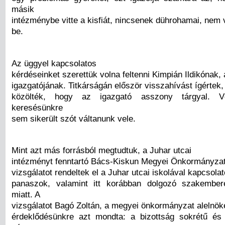
másik
intézménybe vitte a kisfiát, nincsenek dührohamai, nem 
be.
Az üggyel kapcsolatos
kérdéseinket szerettük volna feltenni Kimpián Ildikónak,
igazgatójának. Titkárságán először visszahívást ígértek,
közölték, hogy az igazgató asszony tárgyal. Vé
keresésünkre
sem sikerült szót váltanunk vele.
Mint azt más forrásból megtudtuk, a Juhar utcai
intézményt fenntartó Bács-Kiskun Megyei Önkormányzat
vizsgálatot rendeltek el a Juhar utcai iskolával kapcsolat
panaszok, valamint itt korábban dolgozó szakember
miatt. A
vizsgálatot Bagó Zoltán, a megyei önkormányzat alelnöke
érdeklődésünkre azt mondta: a bizottság sokrétű és