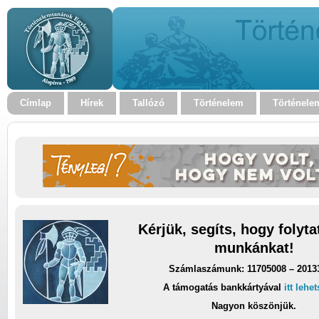
Címlap
Hírek
Tallózó
Történelem
Történele
Kérjük, segíts, hogy folyt
munkánkat!
Számlaszámunk: 11705008 – 2013
A támogatás bankkártyával
itt lehe
Nagyon köszönjük.