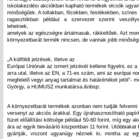
iskolakezdési akciókban kapható termékek olcsók ugyan
minőségűek. A tollakban, filcekben, festékekben, színes
ragasztókban például a szervezet szerint veszél
lehetnek,
amelyek az egészségre ártalmasak, rákkeltőek. Azt mo
környezetbarát termék nincsen, de vannak jobb minőség
„A külföldi jelzések, illetve az
Európai Uniónak az ismert jelzését kellene figyelni, ez a
arra utal, illetve az EN, a 71-es szám, ami az európai 
megfelelő vegyi anyag tartalmat és határértéket jelöl”- 
György, a HUMUSZ munkatársa.&nbsp;
A környezetbarát termékek azonban nem tudják felvenni
versenyt az akciós árakkal. Egy újrahasznosítható papír
füzet előállítási költsége például 50-60 forint, míg egy ak
ára az egyik bevásárló központban 11 forint. Utóbbiakat
gyártják, viszont ugyanúgy néznek ki, mintha az eg