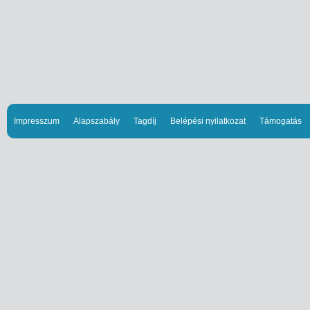
Impresszum
Alapszabály
Tagdíj
Belépési nyilatkozat
Támogatás