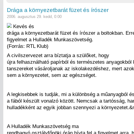
Drága a környezetbarát füzet és írószer
2006. augusztus 29. kedd, 0:00
Kevés és
drága a környezetbarát füzet és írószer a boltokban. Erre
figyelmet a Hulladék Munkaszövetség.
(Forrás: RTL Klub)
A civilszervezet arra bíztatja a szülőket, hogy
újra felhasználható papírból és természetes anyagokból 
tanszereket vásároljanak az iskolakezdéshez, mert azok
sem a környezetet, sem az egészséget.
A legkisebbek is tudják, mi a különbség a műanyagból é
a fából készült vonalzó között. Nemcsak a tartósság, ha
hulladékként az egyik jobban szennyezi a környezetet.&
A Hulladék Munkaszövetség ma
rendhagyó osztályfőnöki órán hívta fel a figyelmet arra,