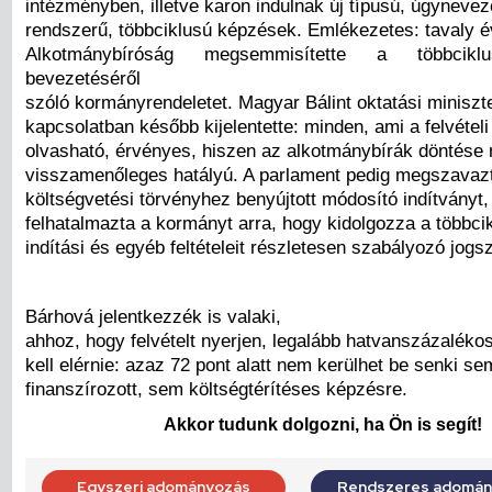
intézményben, illetve karon indulnak új típusú, úgynevez
rendszerű, többciklusú képzések. Emlékezetes: tavaly 
Alkotmánybíróság megsemmisítette a többcikl
bevezetéséről
szóló kormányrendeletet. Magyar Bálint oktatási miniszt
kapcsolatban később kijelentette: minden, ami a felvételi
olvasható, érvényes, hiszen az alkotmánybírák döntése
visszamenőleges hatályú. A parlament pedig megszavazt
költségvetési törvényhez benyújtott módosító indítványt
felhatalmazta a kormányt arra, hogy kidolgozza a többc
indítási és egyéb feltételeit részletesen szabályozó jogs
Bárhová jelentkezzék is valaki,
ahhoz, hogy felvételt nyerjen, legalább hatvanszázalékos
kell elérnie: azaz 72 pont alatt nem kerülhet be senki se
finanszírozott, sem költségtérítéses képzésre.
Akkor tudunk dolgozni, ha Ön is segít!