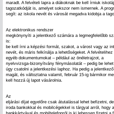
maradt. A felvételi lapra a diákoknak be kell írniuk iskolá
tagozatkódját is, amelyet sokszor nem ismernek. A prog
segít: az iskola nevét és városát megadva kidobja a tag
Az elektronikus rendszer
megkönynyíti a jelentkező számára a legmegfelelőbb sz
is:
be kell írni a képzési formát, szakot, a várost vagy az 
nevét, és máris felkínálja a lehetőségeket. A felvételihe
egyéb dokumentumokat – például az önéletrajzot, a
nyelvvizsga-bizonyítvány fénymásolatát – pedig be lehet
úgy csatolni a jelentkezési laphoz. Ha pedig a jelentke
magát, és változtatna valamit, február 15-ig bármikor me
kell hozzá új lapot vásárolnia.
Az
eljárási díjat egyelőre csak átutalással lehet befizetni, de 
iroda bankokkal és mobilcégekkel is tárgyal arról, hogy 
bankkártyával és mobiltelefonról is ki lehessen fizetni a f