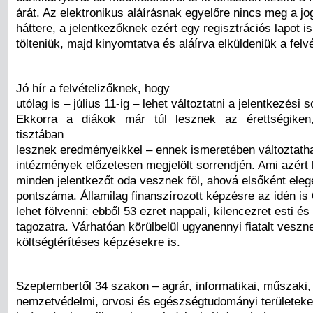
árát. Az elektronikus aláírásnak egyelőre nincs meg a jo
háttere, a jelentkezőknek ezért egy regisztrációs lapot is 
tölteniük, majd kinyomtatva és aláírva elküldeniük a felvé
Jó hír a felvételizőknek, hogy
utólag is – július 11-ig – lehet változtatni a jelentkezési 
Ekkorra a diákok már túl lesznek az érettségiken
tisztában
lesznek eredményeikkel – ennek ismeretében változtath
intézmények előzetesen megjelölt sorrendjén. Ami azért
minden jelentkezőt oda vesznek föl, ahová elsőként elege
pontszáma. Államilag finanszírozott képzésre az idén is 
lehet fölvenni: ebből 53 ezret nappali, kilencezret esti és
tagozatra. Várhatóan körülbelül ugyanennyi fiatalt veszn
költségtérítéses képzésekre is.
Szeptembertől 34 szakon – agrár, informatikai, műszaki,
nemzetvédelmi, orvosi és egészségtudományi területeke