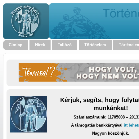
Címlap
Hírek
Tallózó
Történelem
Történele
Kérjük, segíts, hogy folyt
munkánkat!
Számlaszámunk: 11705008 – 2013
A támogatás bankkártyával
itt lehe
Nagyon köszönjük.