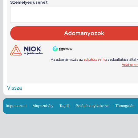
Vissza
Impresszum
Alapszabály
Tagdíj
Belépési nyilatkozat
Támogatás