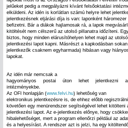
jelűeket pedig a megpályázni kívánt felsőoktatási intézm
elküldeni. Az idén is korlátlan számú helyre lehet jelentk
jelentkezésnek eljárási díja is van: laponként háromezer f
befizetni. Bár a diákok hajlamosak rá, a lapok megvásár
kitöltését nem célszerű az utolsó pillanatra időzíteni. E
biztos, hogy minden elárusítóhelyen lehet majd az utols
jelentkezési lapot kapni. Másrészt a kapkodásban sokan
jelentkezők csaknem egyharmada) hibásan vagy hiányosan
lapokat.
Az idén már nemcsak a
hagyományos postai úton lehet jelentkezni a 
intézményekbe.
Az OFI honlapján (
www.felvi.hu
) lehetőség van
elektronikus jelentkezésre is, de ehhez előbb regisztrálni
követően egy menürendszer segítségével lehet kitölteni a
jelentkezési lapot. Az e-jelentkezés előnye, hogy csökke
hibalehetőséget, mert a program ellenőrzi például az ad
és a helyesírást. A rendszer azt is jelzi, ha egy kitölte