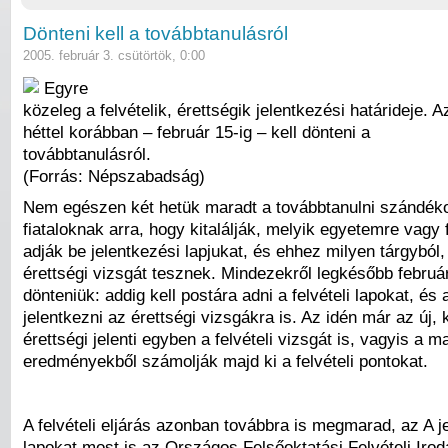
Dönteni kell a továbbtanulásról
2005. február 3. csütörtök, 0:00
Egyre
közeleg a felvételik, érettségik jelentkezési határideje. A
héttel korábban – február 15-ig – kell dönteni a
továbbtanulásról.
(Forrás: Népszabadság)
Nem egészen két hetük maradt a továbbtanulni szándék
fiataloknak arra, hogy kitalálják, melyik egyetemre vagy 
adják be jelentkezési lapjukat, és ehhez milyen tárgyból,
érettségi vizsgát tesznek. Mindezekről legkésőbb február
dönteniük: addig kell postára adni a felvételi lapokat, és 
jelentkezni az érettségi vizsgákra is. Az idén már az új, 
érettségi jelenti egyben a felvételi vizsgát is, vagyis a m
eredményekből számolják majd ki a felvételi pontokat.
A felvételi eljárás azonban továbbra is megmarad, az A j
lapokat most is az Országos Felsőoktatási Felvételi Irod