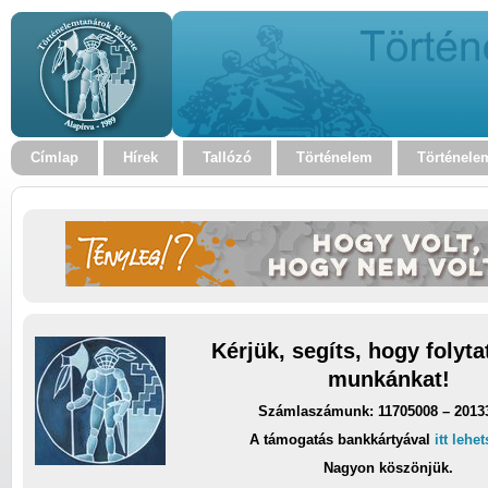
Címlap
Hírek
Tallózó
Történelem
Történele
Kérjük, segíts, hogy folyt
munkánkat!
Számlaszámunk: 11705008 – 2013
A támogatás bankkártyával
itt lehe
Nagyon köszönjük.