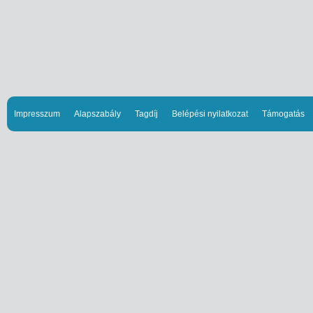
Impresszum
Alapszabály
Tagdíj
Belépési nyilatkozat
Támogatás