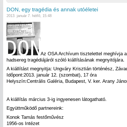
DON, egy tragédia és annak utóéletei
2013. január 7. hétfő, 15:48
Az OSA Archívum tisztelettel meghívja 
hadsereg tragédiájáról szóló kiállításának megnyitójára.
A kiállítást megnyitja: Ungváry Krisztián történész, Záva
Időpont:2013. január 12. (szombat), 17 óra
Helyszín:Centrális Galéria, Budapest, V. ker. Arany Jáno
A kiállítás március 3-ig ingyenesen látogatható.
Együttműködő partnereink:
Konok Tamás festőművész
1956-os Intézet