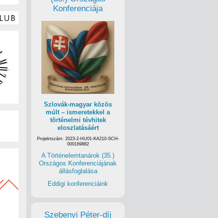
Konferenciája
Szlovák-magyar közös
múlt – ismeretekkel a
történelmi tévhitek
eloszlatásáért
Projektszám: 2023-2-HU01-KA210-SCH-
000169882
A Történelemtanárok (35.)
Országos Konferenciájának
állásfoglalása
Eddigi konferenciáink
Szebenyi Péter-díj