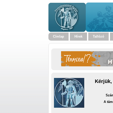
Címlap
Hírek
Tallózó
Kérjük,
Szám
A tám