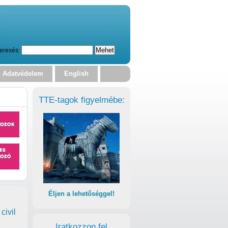
eresés:
Adatvédelem
English
TTE-tagok figyelmébe:
Éljen a lehetőséggel!
civil
Iratkozzon fel