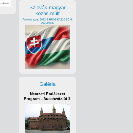
Szlovák-magyar
közös múlt
Projektszám: 2023-2-HU01-KA210-SCH-
000169882
Galéria
Nemzeti Emlékezet
Program - Auschwitz-út 3.