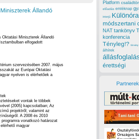
Platform
családtör
gy
emléknap
Miniszterek Állandó
előadás
Különóra
interjú
módszertani 
tankönyv
NAT
konferencia
 Oktatási Miniszterek Állandó
Isztambulban elfogadott
Tényleg!?
törvény
álhírek
állásfoglalá
érettségi
ztérium szervezésében 2007. május
ésszakát az Európai Oktatási
agyar nyelven is elérhetőek a
Partnerek
ktek
ztetéseket vontak le többek
vével (2005) kapcsolatban; Az
ímű projektről; valamint az
kszínűségről. A 2008 és 2010
i programra vonatkozó határozat
n elérhető magyar