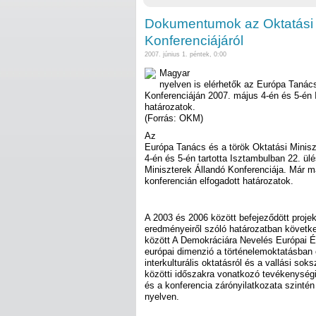
Dokumentumok az Oktatási 
Konferenciájáról
2007. június 1. péntek, 0:00
Magyar
nyelven is elérhetők az Európa Tanács
Konferenciáján 2007. május 4-én és 5-én 
határozatok.
(Forrás: OKM)
Az
Európa Tanács és a török Oktatási Minis
4-én és 5-én tartotta Isztambulban 22. ül
Miniszterek Állandó Konferenciája. Már m
konferencián elfogadott határozatok.
A 2003 és 2006 között befejeződött proje
eredményeiről szóló határozatban követke
között A Demokráciára Nevelés Európai É
európai dimenzió a történelemoktatásban c
interkulturális oktatásról és a vallási so
közötti időszakra vonatkozó tevékenység
és a konferencia zárónyilatkozata szinté
nyelven.