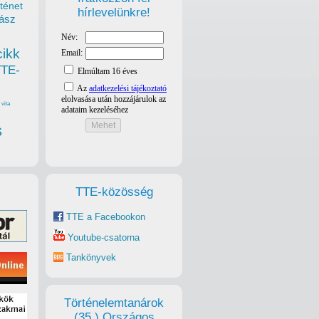
ténet
hírlevelünkre!
ász
cikk
TTE-
vita
s
TTE-közösség
TTE a Facebookon
Youtube-csatorna
Tankönyvek
Történelemtanárok
(35.) Országos