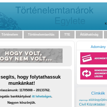
K
Történelem
Történelemtanítás
TTE
Átláthatóság
Adomány
 segíts, hogy folytathassuk
munkánkat!
laszámunk: 11705008 – 20133762.
Címkék
ogatás bankkártyával
itt lehetséges
.
aláírásgyűjtés
alapvizsga
Nagyon köszönjük.
Civil Közoktatási