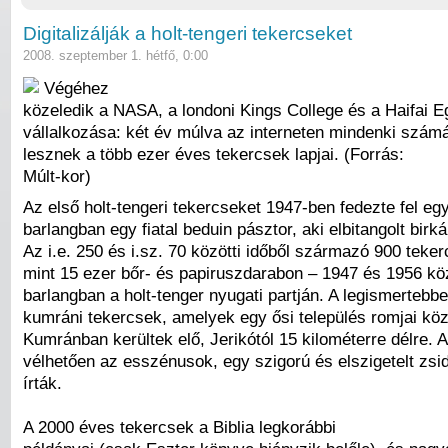
Digitalizálják a holt-tengeri tekercseket
2008. szeptember 1. hétfő, 0:00
Végéhez
közeledik a NASA, a londoni Kings College és a Haifai 
vállalkozása: két év múlva az interneten mindenki szám
lesznek a több ezer éves tekercsek lapjai. (Forrás:
Múlt-kor)
Az első holt-tengeri tekercseket 1947-ben fedezte fel eg
barlangban egy fiatal beduin pásztor, aki elbitangolt birká
Az i.e. 250 és i.sz. 70 közötti időből származó 900 teker
mint 15 ezer bőr- és papiruszdarabon – 1947 és 1956 közö
barlangban a holt-tenger nyugati partján. A legismertebb
kumráni tekercsek, amelyek egy ősi település romjai köz
Kumránban kerültek elő, Jerikótól 15 kilométerre délre. 
vélhetően az esszénusok, egy szigorú és elszigetelt zsid
írták.
A 2000 éves tekercsek a Biblia legkorábbi