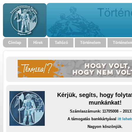
Címlap
Hírek
Tallózó
Történelem
Történele
Kérjük, segíts, hogy folyt
munkánkat!
Számlaszámunk: 11705008 – 2013
A támogatás bankkártyával
itt lehe
Nagyon köszönjük.