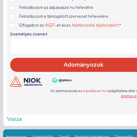
Vissza
Impresszum
Alapszabály
Tagdíj
Belépési nyilatkozat
Támogatás