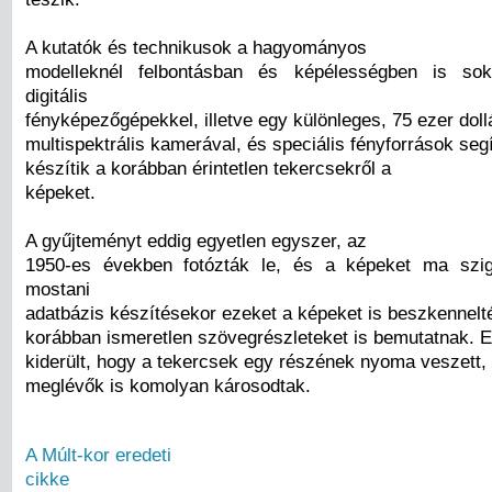
A kutatók és technikusok a hagyományos
modelleknél felbontásban és képélességben is so
digitális
fényképezőgépekkel, illetve egy különleges, 75 ezer doll
multispektrális kamerával, és speciális fényforrások seg
készítik a korábban érintetlen tekercsekről a
képeket.
A gyűjteményt eddig egyetlen egyszer, az
1950-es években fotózták le, és a képeket ma szig
mostani
adatbázis készítésekor ezeket a képeket is beszkennelt
korábban ismeretlen szövegrészleteket is bemutatnak. Em
kiderült, hogy a tekercsek egy részének nyoma veszett, i
meglévők is komolyan károsodtak.
A Múlt-kor eredeti
cikke