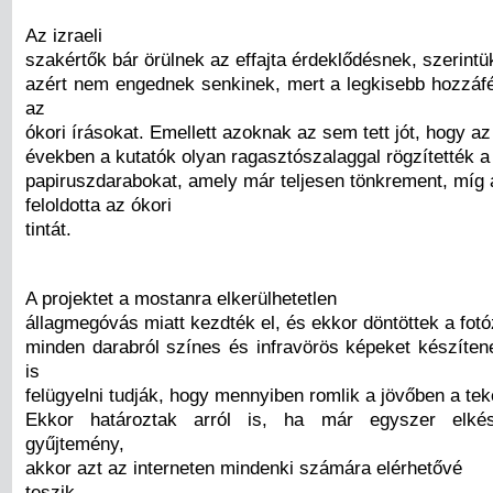
Az izraeli
szakértők bár örülnek az effajta érdeklődésnek, szerintü
azért nem engednek senkinek, mert a legkisebb hozzáfér
az
ókori írásokat. Emellett azoknak az sem tett jót, hogy a
években a kutatók olyan ragasztószalaggal rögzítették a
papiruszdarabokat, amely már teljesen tönkrement, míg 
feloldotta az ókori
tintát.
A projektet a mostanra elkerülhetetlen
állagmegóvás miatt kezdték el, és ekkor döntöttek a fotóz
minden darabról színes és infravörös képeket készítene
is
felügyelni tudják, hogy mennyiben romlik a jövőben a tek
Ekkor határoztak arról is, ha már egyszer elkés
gyűjtemény,
akkor azt az interneten mindenki számára elérhetővé
teszik.