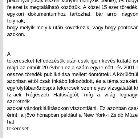
példányai (csak Eszter könyve hiányzik belőle), és nagy
fejezet is megtalálható közöttük. A közel 15 ezer töredé
egykori dokumentumhoz tartozhat, bár arról nagyo
folynak,
hogy melyik melyik után következik, vagy hogy pontosan
azokon.
A
tekercseket felfedezésük után csak igen kevés kutató i
majd az elmúlt 20 évben ez a szám egyre nőtt, és 2001-
összes töredék publikálása mellett döntöttek. A körülöttük
azonban ettől csak inkább fokozódott, és a téma szakér
egyfolytában&nbsp;a tekercsek személyes vizsgálatát kö
Izraeli Régészeti Hatóságtól, míg a világ legna
szeretnék
azokat vándorkiállításokon viszontlátni. Ez azonban csa
érint: a jövő hónapban például a New York-i Zsidó Múz
hat
tekercset.