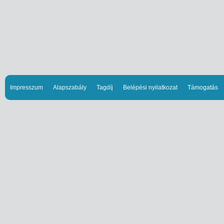
Impresszum
Alapszabály
Tagdíj
Belépési nyilatkozat
Támogatás