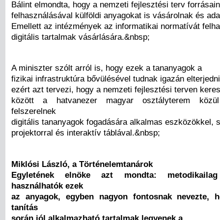
Bálint elmondta, hogy a nemzeti fejlesztési terv forrásai
felhasználásával külföldi anyagokat is vásárolnak és ada
Emellett az intézmények az informatikai normatívát felh
digitális tartalmak vásárlására.&nbsp;
A miniszter szólt arról is, hogy ezek a tananyagok a
fizikai infrastruktúra bővülésével tudnak igazán elterjedni
ezért azt tervezi, hogy a nemzeti fejlesztési terven kere
között a hatvanezer magyar osztályterem közül
felszerelnek
digitális tananyagok fogadására alkalmas eszközökkel, 
projektorral és interaktív táblával.&nbsp;
Miklósi László, a Történelemtanárok
Egyletének elnöke azt mondta: metodikaila
használhatók ezek
az anyagok, egyben nagyon fontosnak nevezte, ho
tanítás
során jól alkalmazható tartalmak legyenek a