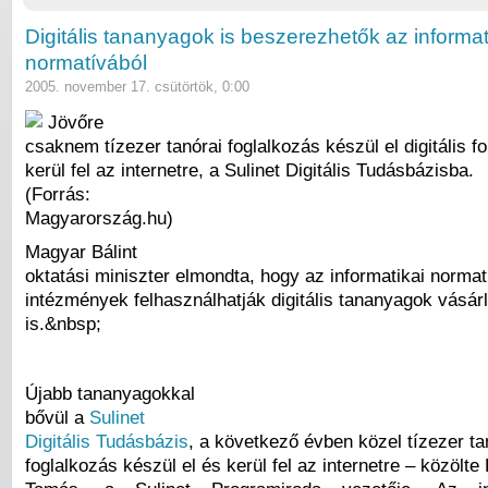
Digitális tananyagok is beszerezhetők az informat
normatívából
2005. november 17. csütörtök, 0:00
Jövőre
csaknem tízezer tanórai foglalkozás készül el digitális 
kerül fel az internetre, a Sulinet Digitális Tudásbázisba.
(Forrás:
Magyarország.hu)
Magyar Bálint
oktatási miniszter elmondta, hogy az informatikai normat
intézmények felhasználhatják digitális tananyagok vásár
is.&nbsp;
Újabb tananyagokkal
bővül a
Sulinet
Digitális Tudásbázis
, a következő évben közel tízezer ta
foglalkozás készül el és kerül fel az internetre – közölte