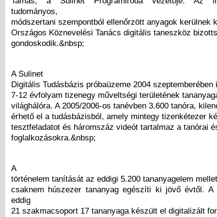
Tamás, a Sulinet Programiroda vezetője. Az in
tudományos,
módszertani szempontból ellenőrzött anyagok kerülnek ki
Országos Köznevelési Tanács digitális taneszköz bizott
gondoskodik.&nbsp;
A Sulinet
Digitális Tudásbázis próbaüzeme 2004 szeptemberében in
7-12 évfolyam tizenegy műveltségi területének tananyagai
világhálóra. A 2005/2006-os tanévben 3.600 tanóra, kile
érhető el a tudásbázisból, amely mintegy tizenkétezer k
tesztfeladatot és háromszáz videót tartalmaz a tanórai é
foglalkozásokra.&nbsp;
A
történelem tanítását az eddigi 5.200 tananyagelem mellet
csaknem húszezer tananyag egészíti ki jövő évtől. 
eddig
21 szakmacsoport 17 tananyaga készült el digitalizált 