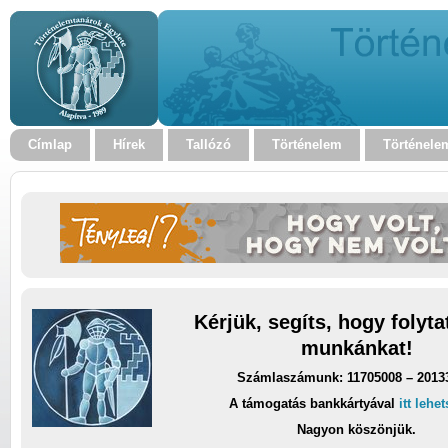
Címlap
Hírek
Tallózó
Történelem
Történele
Kérjük, segíts, hogy folyt
munkánkat!
Számlaszámunk: 11705008 – 2013
A támogatás bankkártyával
itt lehe
Nagyon köszönjük.