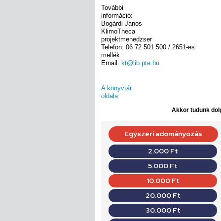
További
információ:
Bogárdi János
KlimoTheca
projektmenedzser
Telefon: 06 72 501 500 / 2651-es
mellék
Email:
kt@lib.pte.hu
A könyvtár
oldala
Akkor tudunk dolg