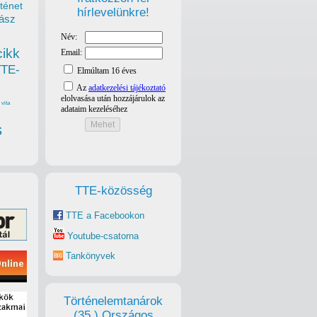
ténet
hírlevelünkre!
ász
cikk
TTE-
vita
s
TTE-közösség
TTE a Facebookon
Youtube-csatorna
Tankönyvek
Történelemtanárok
(35.) Országos