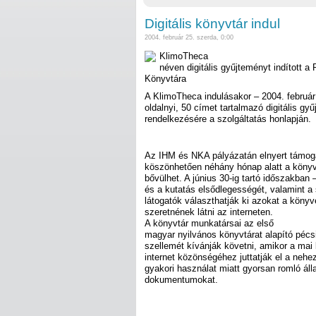
Digitális könyvtár indul
2004. február 25. szerda, 0:00
KlimoTheca
néven digitális gyűjteményt indított
Könyvtára
A KlimoTheca indulásakor – 2004. február 
oldalnyi, 50 címet tartalmazó digitális gy
rendelkezésére a szolgáltatás honlapján.
Az IHM és NKA pályázatán elnyert támo
köszönhetően néhány hónap alatt a könyvt
bővülhet. A június 30-ig tartó időszakban 
és a kutatás elsődlegességét, valamint a 
látogatók választhatják ki azokat a köny
szeretnének látni az interneten.
A könyvtár munkatársai az első
magyar nyilvános könyvtárat alapító péc
szellemét kívánják követni, amikor a mai
internet közönségéhez juttatják el a nehe
gyakori használat miatt gyorsan romló áll
dokumentumokat.