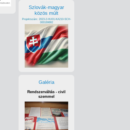
Szlovák-magyar
közös múlt
Projektszám: 2023-2-HU01-KA210-SCH-
000169882
Galéria
Rendszerváltás - civil
szemmel