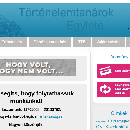
K
Történelem
Történelemtanítás
TTE
Átláthatóság
Adomány
 segíts, hogy folytathassuk
munkánkat!
laszámunk: 11705008 – 20133762.
Címkék
ogatás bankkártyával
itt lehetséges
.
aláírásgyűjtés
alapvizsga
Nagyon köszönjük.
Civil Közoktatási