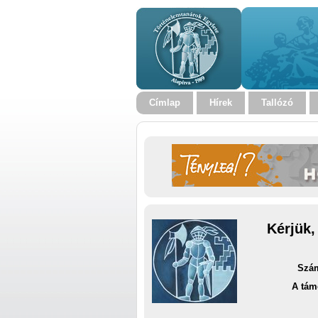
Címlap
Hírek
Tallózó
Kérjük,
Szám
A tám