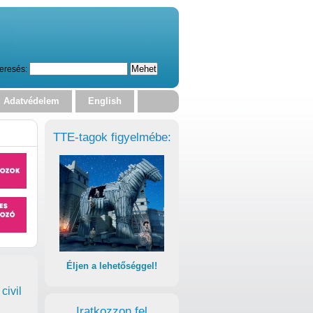
eresés:
Adatvédelem
English
TTE-tagok figyelmébe:
Éljen a lehetőséggel!
civil
Iratkozzon fel