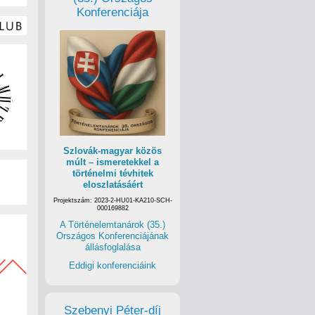
Konferenciája
Szlovák-magyar közös
múlt – ismeretekkel a
történelmi tévhitek
eloszlatásáért
Projektszám: 2023-2-HU01-KA210-SCH-
000169882
A Történelemtanárok (35.)
Országos Konferenciájának
állásfoglalása
Eddigi konferenciáink
Szebenyi Péter-díj