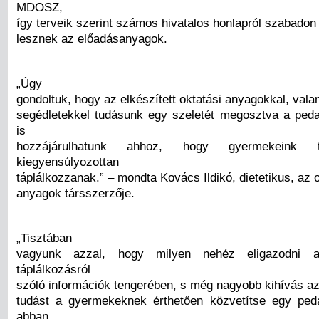
MDOSZ,
így terveik szerint számos hivatalos honlapról szabadon 
lesznek az előadásanyagok.
„Úgy
gondoltuk, hogy az elkészített oktatási anyagokkal, vala
segédletekkel tudásunk egy szeletét megosztva a ped
is
hozzájárulhatunk ahhoz, hogy gyermekeink 
kiegyensúlyozottan
táplálkozzanak.” – mondta Kovács Ildikó, dietetikus, az o
anyagok társszerzője.
„Tisztában
vagyunk azzal, hogy milyen nehéz eligazodni 
táplálkozásról
szóló információk tengerében, s még nagyobb kihívás az
tudást a gyermekeknek érthetően közvetítse egy ped
abban,