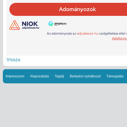
Vissza
Impresszum
Alapszabály
Tagdíj
Belépési nyilatkozat
Támogatás