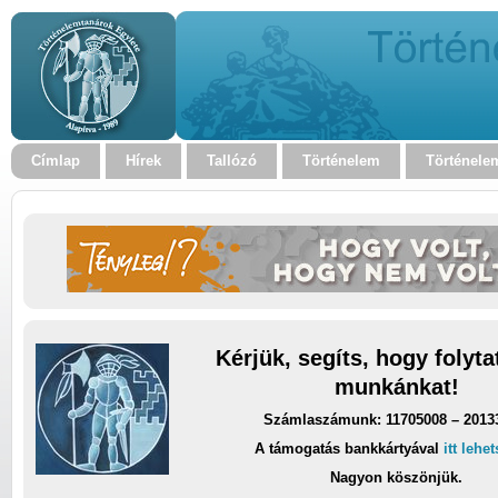
Címlap
Hírek
Tallózó
Történelem
Történele
Kérjük, segíts, hogy folyt
munkánkat!
Számlaszámunk: 11705008 – 2013
A támogatás bankkártyával
itt lehe
Nagyon köszönjük.