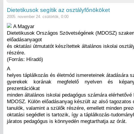
Dietetikusok segítik az osztályfőnököket
2005. november 24. csütörtök, 0:00
A Magyar
Dietetikusok Országos Szövetségének (MDOSZ) szake
előadásanyagot
és oktatási útmutatót készítettek általános iskolai osztá
részére.
(Forrás: Híradó)
A
helyes táplálkozás és életmód ismereteinek átadására sz
gyerekek korának megfelelő nyelven és képany
prezentációkat
minden általános iskolai pedagógus számára elérhetővé 
MDOSZ. Külön előadásanyag készült az alsó tagozatos d
tanulók, valamint a szülők részére, emellett minden pre
oktatási segédlet is tartozik, így a táplálkozás-tudomá
járatos pedagógus is könnyedén megtarthatja az órát.