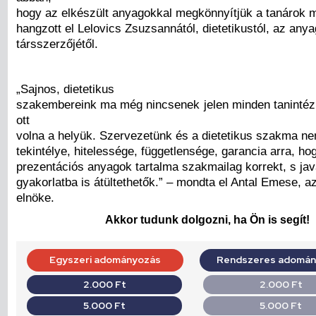
hogy az elkészült anyagokkal megkönnyítjük a tanárok m
hangzott el Lelovics Zsuzsannától, dietetikustól, az any
társszerzőjétől.
„Sajnos, dietetikus
szakembereink ma még nincsenek jelen minden taninté
ott
volna a helyük. Szervezetünk és a dietetikus szakma n
tekintélye, hitelessége, függetlensége, garancia arra, ho
prezentációs anyagok tartalma szakmailag korrekt, s jav
gyakorlatba is átültethetők.” – mondta el Antal Emese,
elnöke.
Akkor tudunk dolgozni, ha Ön is segít!