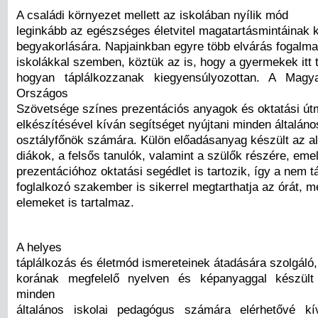
A családi környezet mellett az iskolában nyílik mód
leginkább az egészséges életvitel magatartásmintáinak k
begyakorlására. Napjainkban egyre több elvárás fogalm
iskolákkal szemben, köztük az is, hogy a gyermekek itt 
hogyan táplálkozzanak kiegyensúlyozottan. A Magya
Országos
Szövetsége színes prezentációs anyagok és oktatási út
elkészítésével kíván segítséget nyújtani minden általános
osztályfőnök számára. Külön előadásanyag készült az a
diákok, a felsős tanulók, valamint a szülők részére, eme
prezentációhoz oktatási segédlet is tartozik, így a nem t
foglalkozó szakember is sikerrel megtarthatja az órát, me
elemeket is tartalmaz.
A helyes
táplálkozás és életmód ismereteinek átadására szolgáló
korának megfelelő nyelven és képanyaggal készült 
minden
általános iskolai pedagógus számára elérhetővé kí