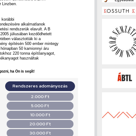
r Linzben.
k korábbi
grendezésére alkalmatlanok
tetési rendszerük elavult. A B
 2005 júliusában kezdődhetett
tében választották ki a
zmény építésén 500 ember mintegy
9 hónapban 50 kamionnyi áru
atokhoz 220 tonna építőanyagot,
tékanyagot használtak
ozni, ha Ön is segít!