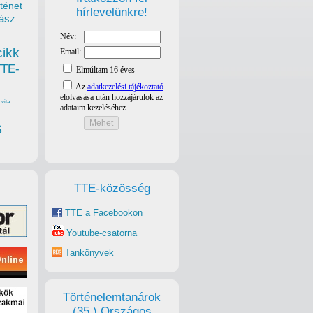
ténet
hírlevelünkre!
ász
cikk
TTE-
vita
s
TTE-közösség
TTE a Facebookon
Youtube-csatorna
Tankönyvek
Történelemtanárok
(35.) Országos