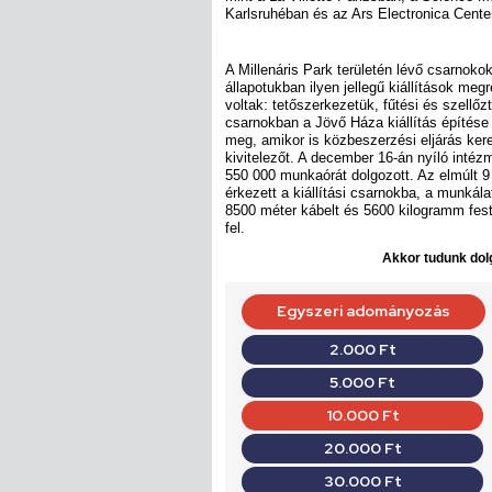
Karlsruhéban és az Ars Electronica Cente
A Millenáris Park területén lévő csarnoko
állapotukban ilyen jellegű kiállítások me
voltak: tetőszerkezetük, fűtési és szellőz
csarnokban a Jövő Háza kiállítás építése
meg, amikor is közbeszerzési eljárás kere
kivitelezőt. A december 16-án nyíló inté
550 000 munkaórát dolgozott. Az elmúlt 
érkezett a kiállítási csarnokba, a munkál
8500 méter kábelt és 5600 kilogramm fes
fel.
Akkor tudunk dolg