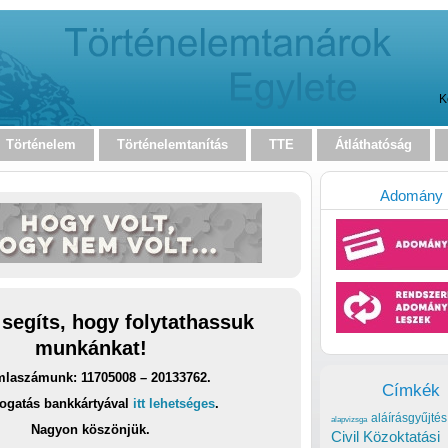
K
Történelem
Történelemtanítás
TTE
Átláthatóság
Adomány
 segíts, hogy folytathassuk
munkánkat!
laszámunk: 11705008 – 20133762.
Címkék
ogatás bankkártyával
itt lehetséges
.
aláírásgyűjtés
alapvizsga
Nagyon köszönjük.
Civil Közoktatási