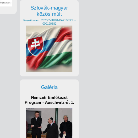
Szlovák-magyar
közös múlt
Projektszám: 2023-2-HU01-KA210-SCH-
000169882
Galéria
Nemzeti Emlékezet
Program - Auschwitz-út 1.