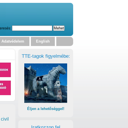
eresés:
Adatvédelem
English
TTE-tagok figyelmébe:
Éljen a lehetőséggel!
civil
Iratkozzon fel