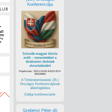
Konferenciája
Szlovák-magyar közös
múlt – ismeretekkel a
történelmi tévhitek
eloszlatásáért
Projektszám: 2023-2-HU01-KA210-SCH-
000169882
A Történelemtanárok (35.)
Országos Konferenciájának
állásfoglalása
Eddigi konferenciáink
Szebenyi Péter-díj