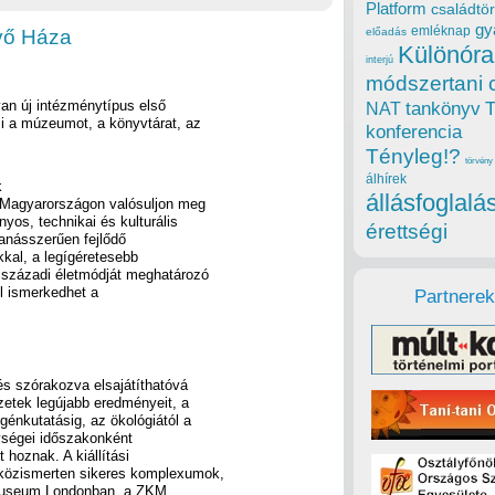
Platform
családtör
gy
emléknap
vő Háza
előadás
Különóra
interjú
módszertani 
an új intézménytípus első
tankönyv
NAT
i a múzeumot, a könyvtárat, az
konferencia
Tényleg!?
törvény
álhírek
k
állásfoglalá
 Magyarországon valósuljon meg
os, technikai és kulturális
érettségi
banásszerűen fejlődő
kkal, a legígéretesebb
 századi életmódját meghatározó
l ismerkedhet a
Partnerek
s szórakozva elsajátíthatóvá
zetek legújabb eredményeit, a
 génkutatásig, az ökológiától a
gységei időszakonként
 hoznak. A kiállítási
 közismerten sikeres komplexumok,
e Museum Londonban, a ZKM