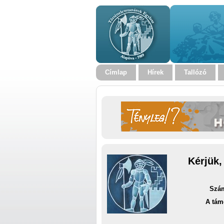
Címlap
Hírek
Tallózó
Kérjük,
Szám
A tám