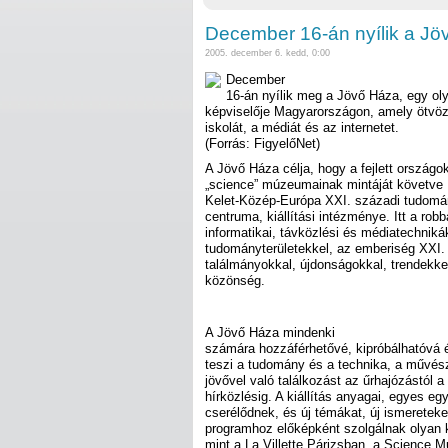
December 16-án nyílik a Jö
2005. december 6. kedd, 0:00
December
16-án nyílik meg a Jövő Háza, egy oly
képviselője Magyarországon, amely ötvöz
iskolát, a médiát és az internetet.
(Forrás: FigyelőNet)
A Jövő Háza célja, hogy a fejlett országo
„science” múzeumainak mintáját követve
Kelet-Közép-Európa XXI. századi tudomány
centruma, kiállítási intézménye. Itt a rob
informatikai, távközlési és médiatechniká
tudományterületekkel, az emberiség XXI.
találmányokkal, újdonságokkal, trendekke
közönség.
A Jövő Háza mindenki
számára hozzáférhetővé, kipróbálhatóvá é
teszi a tudomány és a technika, a művés
jövővel való találkozást az űrhajózástól a
hírközlésig. A kiállítás anyagai, egyes e
cserélődnek, és új témákat, új ismereteket
programhoz előképként szolgálnak olyan
mint a La Villette Párizsban, a Scienc