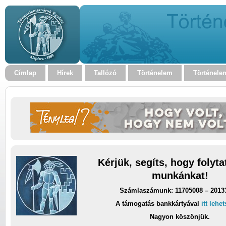
Címlap
Hírek
Tallózó
Történelem
Történele
Kérjük, segíts, hogy folyt
munkánkat!
Számlaszámunk: 11705008 – 2013
A támogatás bankkártyával
itt lehe
Nagyon köszönjük.