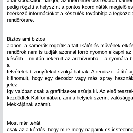
által kibocsátott hangot, az internettel összekötött kame
pedig rögzíti a helyszínt a pontos koordináták megjelölés
beérkező információkat a készülék továbbítja a legközel
rendőrőrsre.
Biztos ami biztos
alapon, a kamerák rögzítik a falfirkálót és művének elkés
rendőrök nem is tudják azonnal forró nyomon elkapni az 
később – miután bekerült az archívumba – a nyomára 
a
felvételek bizonyítékul szolgálhatnak. A rendszer állítóla
kifinomult, hogy egy dezodor vagy más spray haszná
jelez,
így valóban csak a graffitiseket szúrja ki. Az első teszt
kezdődtek Kaliforniában, ami a helyiek szerint valósággal
Mekkájának számít.
Most már tehát
csak az a kérdés, hogy mire megy napjaink csúcstechno