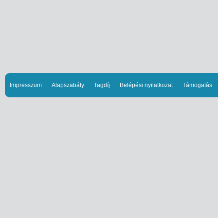
Impresszum
Alapszabály
Tagdíj
Belépési nyilatkozat
Támogatás