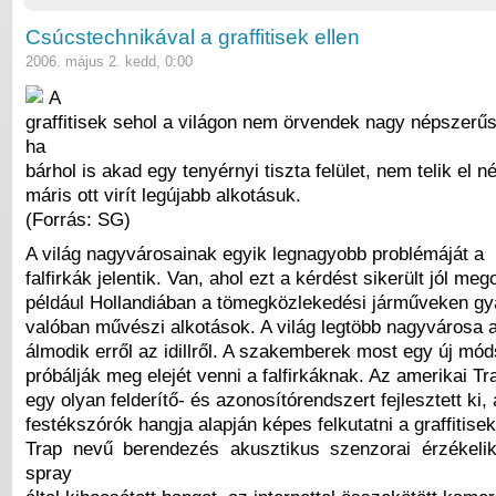
Csúcstechnikával a graffitisek ellen
2006. május 2. kedd, 0:00
A
graffitisek sehol a világon nem örvendek nagy népszerű
ha
bárhol is akad egy tenyérnyi tiszta felület, nem telik el 
máris ott virít legújabb alkotásuk.
(Forrás: SG)
A világ nagyvárosainak egyik legnagyobb problémáját a
falfirkák jelentik. Van, ahol ezt a kérdést sikerült jól meg
például Hollandiában a tömegközlekedési járműveken gy
valóban művészi alkotások. A világ legtöbb nagyvárosa
álmodik erről az idillről. A szakemberek most egy új mód
próbálják meg elejét venni a falfirkáknak. Az amerikai T
egy olyan felderítő- és azonosítórendszert fejlesztett ki,
festékszórók hangja alapján képes felkutatni a graffitise
Trap nevű berendezés akusztikus szenzorai érzékeli
spray