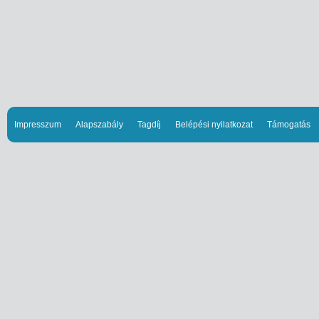
Impresszum
Alapszabály
Tagdíj
Belépési nyilatkozat
Támogatás