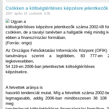
Csökken a költségtérítéses képzésre jelentkező
2007. április 19. csütörtök, 0:00
Ugyan a
költségtérítéses képzésre jelentkezők száma 2002-től f
csökken, de a tavalyi tanévben a hallgatók még mindig kö
ebben a finanszírozási formában.
(Forrás: origo)
Az Országos Felsőoktatási Információs Központ (OFIK)
tanulmánya szerint a legtöbben, 83 777-en 2
legkevesebben,
54 119-en 2006-ban jelentkeztek költségtérítéses
képzésekre.
A felvettek aránya is
hasonló tendenciát mutat. Míg a felvettek száma 2002-be
legmagasabb, addig 2006-ban mindösszesen 36 108 h
meg
tanulmányait költségtérítéses finanszírozási formában. 