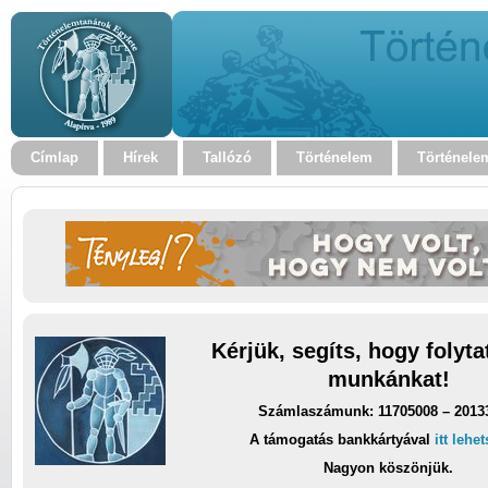
Címlap
Hírek
Tallózó
Történelem
Történele
Kérjük, segíts, hogy folyt
munkánkat!
Számlaszámunk: 11705008 – 2013
A támogatás bankkártyával
itt lehe
Nagyon köszönjük.