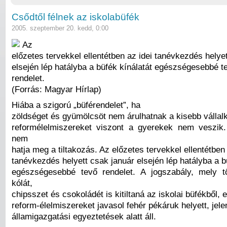
Csődtől félnek az iskolabüfék
2005. szeptember 20. kedd, 0:00
Az
előzetes tervekkel ellentétben az idei tanévkezdés helye
elsején lép hatályba a büfék kínálatát egészségesebbé t
rendelet.
(Forrás: Magyar Hírlap)
Hiába a szigorú „büférendelet”, ha
zöldséget és gyümölcsöt nem árulhatnak a kisebb vállal
reformélelmiszereket viszont a gyerekek nem veszik
nem
hatja meg a tiltakozás. Az előzetes tervekkel ellentétben 
tanévkezdés helyett csak január elsején lép hatályba a b
egészségesebbé tevő rendelet. A jogszabály, mely t
kólát,
chipsszet és csokoládét is kitiltaná az iskolai büfékből, e
reform-élelmiszereket javasol fehér pékáruk helyett, jel
államigazgatási egyeztetések alatt áll.