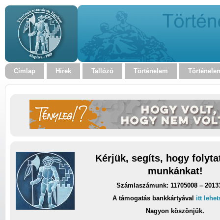
Címlap
Hírek
Tallózó
Történelem
Történele
Kérjük, segíts, hogy folyt
munkánkat!
Számlaszámunk: 11705008 – 2013
A támogatás bankkártyával
itt lehe
Nagyon köszönjük.