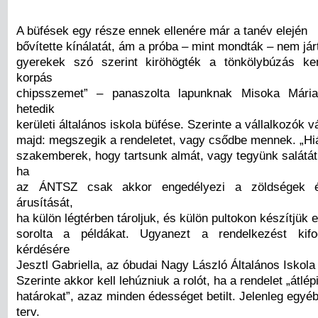
A büfések egy része ennek ellenére már a tanév elején
bővítette kínálatát, ám a próba – mint mondták – nem járt
gyerekek szó szerint kiröhögték a tönkölybúzás k
korpás
chipsszemet” – panaszolta lapunknak Misoka Mária
hetedik
kerületi általános iskola büfése. Szerinte a vállalkozók 
majd: megszegik a rendeletet, vagy csődbe mennek. „Hiá
szakemberek, hogy tartsunk almát, vagy tegyünk salátát
ha
az ÁNTSZ csak akkor engedélyezi a zöldségek 
árusítását,
ha külön légtérben tároljuk, és külön pultokon készítjük e
sorolta a példákat. Ugyanezt a rendelkezést kifo
kérdésére
Jesztl Gabriella, az óbudai Nagy László Általános Iskola 
Szerinte akkor kell lehúzniuk a rolót, ha a rendelet „átlép
határokat”, azaz minden édességet betilt. Jelenleg egyé
terv.