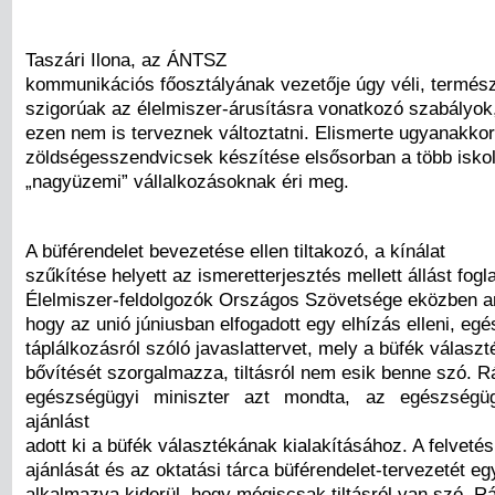
Taszári Ilona, az ÁNTSZ
kommunikációs főosztályának vezetője úgy véli, termés
szigorúak az élelmiszer-árusításra vonatkozó szabályok
ezen nem is terveznek változtatni. Elismerte ugyanakkor
zöldségesszendvicsek készítése elsősorban a több iskolát
„nagyüzemi” vállalkozásoknak éri meg.
A büférendelet bevezetése ellen tiltakozó, a kínálat
szűkítése helyett az ismeretterjesztés mellett állást fogl
Élelmiszer-feldolgozók Országos Szövetsége eközben arr
hogy az unió júniusban elfogadott egy elhízás elleni, eg
táplálkozásról szóló javaslattervet, mely a büfék válasz
bővítését szorgalmazza, tiltásról nem esik benne szó. 
egészségügyi miniszter azt mondta, az egészségü
ajánlást
adott ki a büfék választékának kialakításához. A felvetés
ajánlását és az oktatási tárca büférendelet-tervezetét eg
alkalmazva kiderül, hogy mégiscsak tiltásról van szó, R