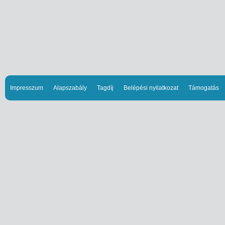
Impresszum
Alapszabály
Tagdíj
Belépési nyilatkozat
Támogatás