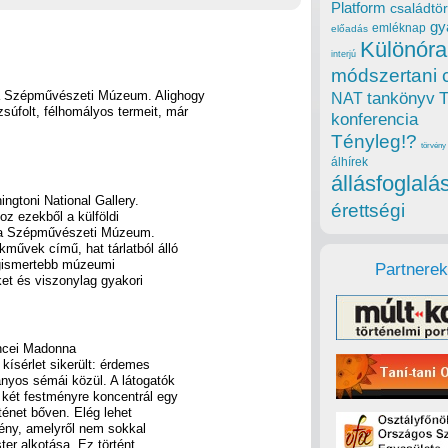
Platform
családtör
gy
emléknap
előadás
Különóra
interjú
módszertani 
 a Szépművészeti Múzeum. Alighogy
tankönyv
NAT
súfolt, félhomályos termeit, már
konferencia
Tényleg!?
törvény
álhírek
állásfoglalá
ingtoni National Gallery.
érettségi
hoz ezekből a külföldi
 a Szépművészeti Múzeum.
művek című, hat tárlatból álló
legismertebb múzeumi
Partnerek
ket és viszonylag gyakori
encei Madonna
 kísérlet sikerült: érdemes
ányos sémái közül. A látogatók
 két festményre koncentrál egy
ténet bőven. Elég lehet
mény, amelyről nem sokkal
ster alkotása. Ez történt