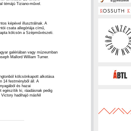
al témájú Tiziano-művel.
tos képével illusztrálnak. A
ntói csata allegóriája című,
kapta kölcsön a Szépművészeti.
 magyar galériában vagy múzeumban
seph Mallord William Turner.
ngtonból kölcsönkapott alkotása
en 14 festményből áll. A
anyagából és hazai
 egészítik ki, ráadásnak pedig
s Victory hadihajó másfél