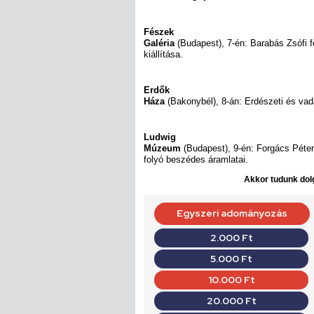
Fészek
Galéria
(Budapest), 7-én: Barabás Zsófi
kiállítása.
Erdők
Háza
(Bakonybél), 8-án: Erdészeti és vadá
Ludwig
Múzeum
(Budapest), 9-én: Forgács Péter
folyó beszédes áramlatai.
Akkor tudunk dolg