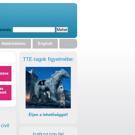
eresés:
Adatvédelem
English
TTE-tagok figyelmébe:
Éljen a lehetőséggel!
civil
Iratkozzon fel