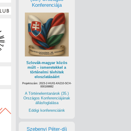
Konferenciája
Szlovák-magyar közös
múlt – ismeretekkel a
történelmi tévhitek
eloszlatásáért
Projektszám: 2023-2-HU01-KA210-SCH-
000169882
A Történelemtanárok (35.)
Országos Konferenciájának
állásfoglalása
Eddigi konferenciáink
Szebenyi Péter-díj