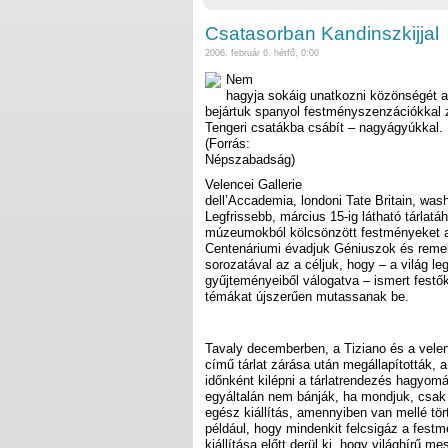
Csatasorban Kandinszkijjal
2006. február 6. hétfő, 0:00
Nem
hagyja sokáig unatkozni közönségét
bejártuk spanyol festményszenzációkkal z
Tengeri csatákba csábít – nagyágyúkkal.
(Forrás:
Népszabadság)
Velencei Gallerie
dell’Accademia, londoni Tate Britain, wash
Legfrissebb, március 15-ig látható tárlatá
múzeumokból kölcsönzött festményeket
Centenáriumi évadjuk Géniuszok és remek
sorozatával az a céljuk, hogy – a világ 
gyűjteményeiből válogatva – ismert festő
témákat újszerűen mutassanak be.
Tavaly decemberben, a Tiziano és a vel
című tárlat zárása után megállapították, a
időnként kilépni a tárlatrendezés hagyom
egyáltalán nem bánják, ha mondjuk, csak
egész kiállítás, amennyiben van mellé tör
például, hogy mindenkit felcsigáz a fest
kiállítása előtt derül ki, hogy világhírű me