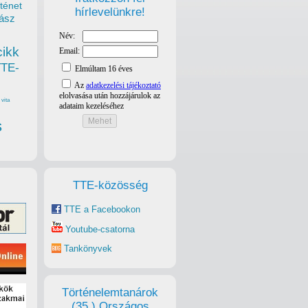
ténet
hírlevelünkre!
ász
cikk
TTE-
vita
s
TTE-közösség
TTE a Facebookon
Youtube-csatorna
Tankönyvek
Történelemtanárok
(35.) Országos