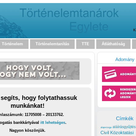
K
Történelem
Történelemtanítás
TTE
Átláthatóság
Adomány
 segíts, hogy folytathassuk
munkánkat!
laszámunk: 11705008 – 20133762.
Címkék
ogatás bankkártyával
itt lehetséges
.
aláírásgyűjtés
alapvizsga
Nagyon köszönjük.
Civil Közoktatási