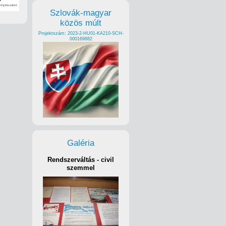
Szlovák-magyar
közös múlt
Projektszám: 2023-2-HU01-KA210-SCH-
000169882
Galéria
Rendszerváltás - civil
szemmel