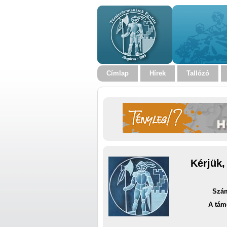
Címlap
Hírek
Tallózó
Kérjük,
Szám
A tám