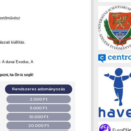
 festőművész
szati kiállítás.
: A dunai Exodus, A
ozni, ha Ön is segít!