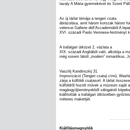
tavaly A Mária gyermekével és Szent Páll
Az új tárlat témája a tengeri csata
ábrázolása, amit három korszak három fon
velencei Gallerie dell’Accademiától A lepa
XVI. századi Paolo Veronese-festményt 
A trafalgari ütközet 2. vázlata a
XIX. századi Angliából való, alkotója a
még sosem látott „modern” romantikus, Jo
Vaszilij Kandinszkij 31.
Improvizáció (Tengeri csata) című, Washi
zárja a külföldi csatasort. A tárlat összes
külföldről hozott művek a múzeum saját 
magángyűjteményekből válogatott képeket
kiállították a trafalgari ütközetben győzte
méteres makettjét.
Kiállításmegnyitók