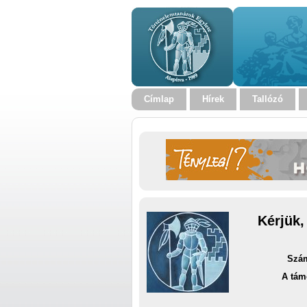
Címlap
Hírek
Tallózó
Kérjük,
Szám
A tám