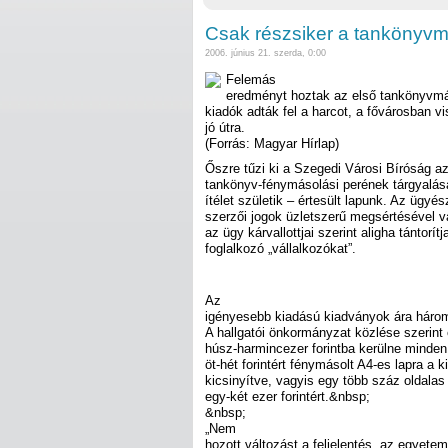
Csak részsiker a tankönyvm
2006. június 21. szerda, 0:00
Felemás
eredményt hoztak az első tankönyvmás
kiadók adták fel a harcot, a fővárosban vi
jó útra.
(Forrás: Magyar Hírlap)
Őszre tűzi ki a Szegedi Városi Bíróság a
tankönyv-fénymásolási perének tárgyalásá
ítélet születik – értesült lapunk. Az ügyé
szerzői jogok üzletszerű megsértésével vá
az ügy kárvallottjai szerint aligha tántorít
foglalkozó „vállalkozókat”.
Az
igényesebb kiadású kiadványok ára három-
A hallgatói önkormányzat közlése szerint
húsz-harmincezer forintba kerülne minden
öt-hét forintért fénymásolt A4-es lapra a k
kicsinyítve, vagyis egy több száz oldala
egy-két ezer forintért.&nbsp;
&nbsp;
„Nem
hozott változást a feljelentés, az egye