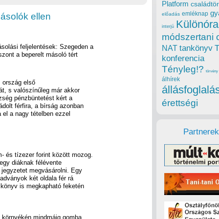
Platform
családtör
gy
emléknap
ásolók ellen
előadás
Különóra
interjú
módszertani 
olási feljelentések: Szegeden a
tankönyv
NAT
szont a beperelt másoló tért
konferencia
Tényleg!?
törvény
álhírek
z ország első
állásfoglalá
t, s valószínűleg már akkor
szség pénzbüntetést kért a
érettségi
dolt férfira, a bírság azonban
ja el a nagy tételben ezzel
Partnerek
 és tízezer forint között mozog.
 egy diáknak félévente
 jegyzetet megvásárolni. Egy
iadványok két oldala fér rá
s könyv is megkapható feketén
tem környékén mindmáig gomba