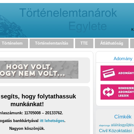
K
Történelem
Történelemtanítás
TTE
Átláthatóság
Adomány
 segíts, hogy folytathassuk
munkánkat!
laszámunk: 11705008 – 20133762.
Címkék
ogatás bankkártyával
itt lehetséges
.
aláírásgyűjtés
alapvizsga
Nagyon köszönjük.
Civil Közoktatási