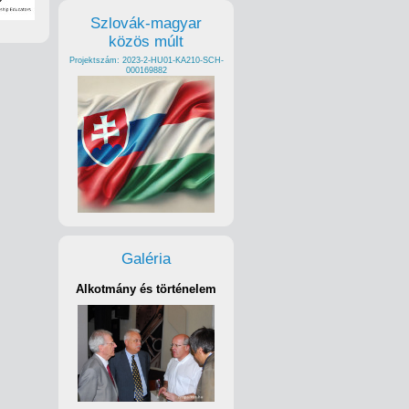
Szlovák-magyar
közös múlt
Projektszám: 2023-2-HU01-KA210-SCH-
000169882
Galéria
Alkotmány és történelem