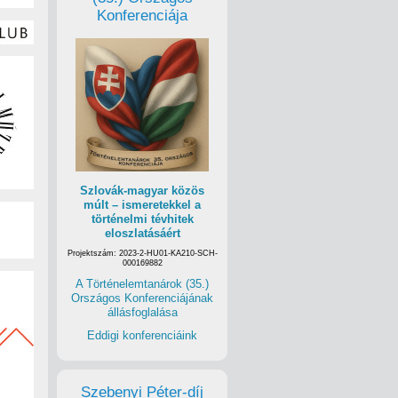
Konferenciája
Szlovák-magyar közös
múlt – ismeretekkel a
történelmi tévhitek
eloszlatásáért
Projektszám: 2023-2-HU01-KA210-SCH-
000169882
A Történelemtanárok (35.)
Országos Konferenciájának
állásfoglalása
Eddigi konferenciáink
Szebenyi Péter-díj