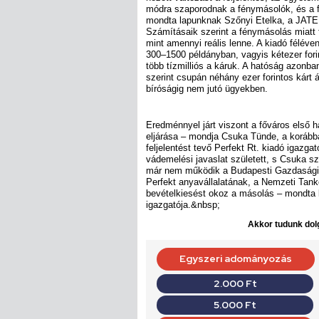
módra szaporodnak a fénymásolók, és a 
mondta lapunknak Szőnyi Etelka, a JATE 
Számításaik szerint a fénymásolás miatt 
mint amennyi reális lenne. A kiadó féléven
300–1500 példányban, vagyis kétezer fori
több tízmilliós a káruk. A hatóság azon
szerint csupán néhány ezer forintos kárt á
bíróságig nem jutó ügyekben.
Eredménnyel járt viszont a főváros első 
eljárása – mondja Csuka Tünde, a korább
feljelentést tevő Perfekt Rt. kiadó igazgat
vádemelési javaslat született, s Csuka sze
már nem működik a Budapesti Gazdasági F
Perfekt anyavállalatának, a Nemzeti Tan
bevételkiesést okoz a másolás – mondta 
igazgatója.&nbsp;
Akkor tudunk dolg