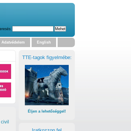
eresés:
Adatvédelem
English
TTE-tagok figyelmébe:
Éljen a lehetőséggel!
civil
Iratkozzon fel