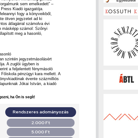
forgalmunk sem emelkedett” –
Press Kiadó igazgatója.
feleannyi fogy a könyveikből,
te ötven jegyzetet ad ki
ntos átlagárral számolva évi
ban másképp számol: Szőnyi
llapított meg a hasonló,
hasonló
an szintén jegyzetmásolásért
ója. A zuglói ügyben is
rint a feljelentett fénymásoló
őiskola pénzügyi kara mellett. A
könyvkiadónak évente százmilliós
lapunknak Jókai István, a kiadó
ozni, ha Ön is segít!