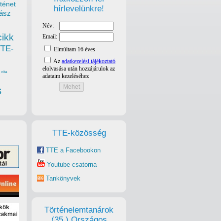
ténet
hírlevelünkre!
ász
cikk
TTE-
vita
s
TTE-közösség
TTE a Facebookon
Youtube-csatorna
Tankönyvek
Történelemtanárok
(35.) Országos