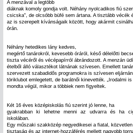
A menzával a legtöbb
diáknak komoly gondja volt. Néhány nyolcadikos fiú szeri
csicska”, de olcsóbb büfé sem ártana. A tisztább vécék és
az is szerepelt kívánságaik között, hogy akármit csinál
órán.
Néhány hetedikes lány kedves,
megértő tanárokról, kevesebb óráról, késő délelőtti becs
tiszta vécéről és vécépapírról ábrándozott. A menzán üdí
ételből álló választékot látnának szívesen. Emellett tanár
szervezett szabadidős programokra is szívesen eljárná
töriklubot emlegetett, de barátnői kinevették. „Irodalmi is
mondta végül, mikor a többiek nem figyeltek.
Két 16 éves középiskolás fiú szerint jó lenne, ha
gyakrabban ki lehetne menni az udvarra és ha ci
iskolában.
Egy műszaki szakközép negyedikesei a fiatal, közvetlen
tisztaság és az internet-hozzáférés mellett nagyobb tor