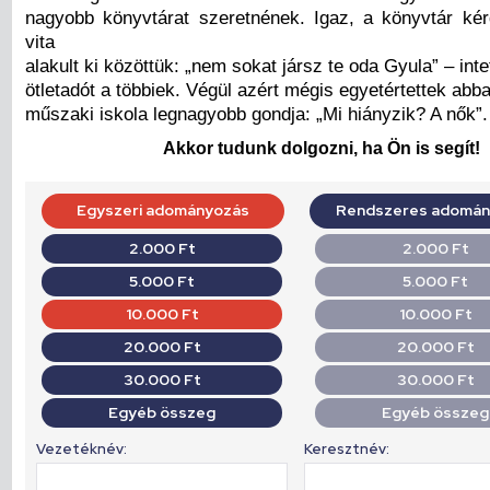
nagyobb könyvtárat szeretnének. Igaz, a könyvtár k
vita
alakult ki közöttük: „nem sokat jársz te oda Gyula” – inte
ötletadót a többiek. Végül azért mégis egyetértettek abb
műszaki iskola legnagyobb gondja: „Mi hiányzik? A nők”.
Akkor tudunk dolgozni, ha Ön is segít!