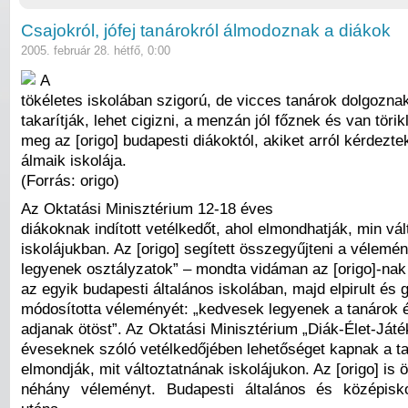
Csajokról, jófej tanárokról álmodoznak a diákok
2005. február 28. hétfő, 0:00
A
tökéletes iskolában szigorú, de vicces tanárok dolgoznak
takarítják, lehet cigizni, a menzán jól főznek és van törik
meg az [origo] budapesti diákoktól, akiket arról kérdezte
álmaik iskolája.
(Forrás: origo)
Az Oktatási Minisztérium 12-18 éves
diákoknak indított vetélkedőt, ahol elmondhatják, min vá
iskolájukban. Az [origo] segített összegyűjteni a vélemé
legyenek osztályzatok” – mondta vidáman az [origo]-nak
az egyik budapesti általános iskolában, majd elpirult és 
módosította véleményét: „kedvesek legyenek a tanárok 
adjanak ötöst”. Az Oktatási Minisztérium „Diák-Élet-Játé
éveseknek szóló vetélkedőjében lehetőséget kapnak a t
elmondják, mit változtatnának iskolájukon. Az [origo] is 
néhány véleményt. Budapesti általános és középisko