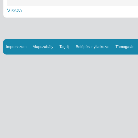
Vissza
Impresszum
Alapszabály
Tagdíj
Belépési nyilatkozat
Támogatás