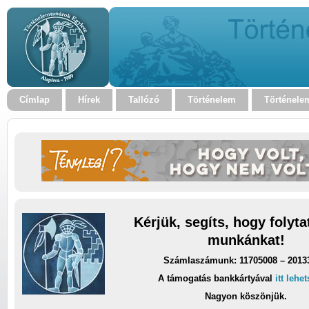
Címlap
Hírek
Tallózó
Történelem
Történele
Kérjük, segíts, hogy folyt
munkánkat!
Számlaszámunk: 11705008 – 2013
A támogatás bankkártyával
itt lehe
Nagyon köszönjük.