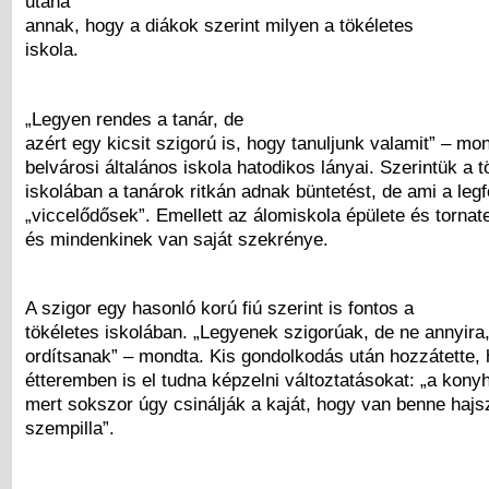
utána
annak, hogy a diákok szerint milyen a tökéletes
iskola.
„Legyen rendes a tanár, de
azért egy kicsit szigorú is, hogy tanuljunk valamit” – mo
belvárosi általános iskola hatodikos lányai. Szerintük a t
iskolában a tanárok ritkán adnak büntetést, de ami a leg
„viccelődősek”. Emellett az álomiskola épülete és torna
és mindenkinek van saját szekrénye.
A szigor egy hasonló korú fiú szerint is fontos a
tökéletes iskolában. „Legyenek szigorúak, de ne annyira
ordítsanak” – mondta. Kis gondolkodás után hozzátette, 
étteremben is el tudna képzelni változtatásokat: „a kony
mert sokszor úgy csinálják a kaját, hogy van benne hajs
szempilla”.