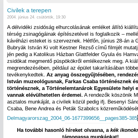
Civilek a terepen
2004. június 24. csütörtök, 19:30
A délvidéki zsidóság elhurcolásának emléket állító kiállí
térség zsinagógáinak építészetével is foglalkozik – mellé
kávéházi esteket is szerveznek. Hétfőn, június 28-án a
Bubryák István Ki volt Kestner Rezső című filmjét mutatjá
jén pedig a Katolikus Házban Glattfelder Gyula és Ham
zsidókat megmentő püspökökről emlékeznek meg. A kiáll
megrendezésében, például az épület takarításában több
tevékenykedtek.
Az anyag összegyűjtésében, rendezé
István muzeológusnak, Farkas Csaba történésznek és 
történésznek, a Történelemtanárok Egyesülete helyi 
vannak elévülhetetlen érdemei.
A rendezők köszönik M
asztalos munkáját, a civilek közül pedig ifj. Besenyi Sán
Csaba, Bene Andrea és Peták Szabolcs közreműködését
Delmagyarorszag_2004_06-1677399656__pages385-385
Ha további hasonló híreket olvasna, a
kék ikonokr
támogassa munkánkat!