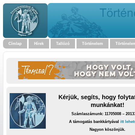
Címlap
Hírek
Tallózó
Történelem
Történele
Kérjük, segíts, hogy folyt
munkánkat!
Számlaszámunk: 11705008 – 2013
A támogatás bankkártyával
itt lehe
Nagyon köszönjük.