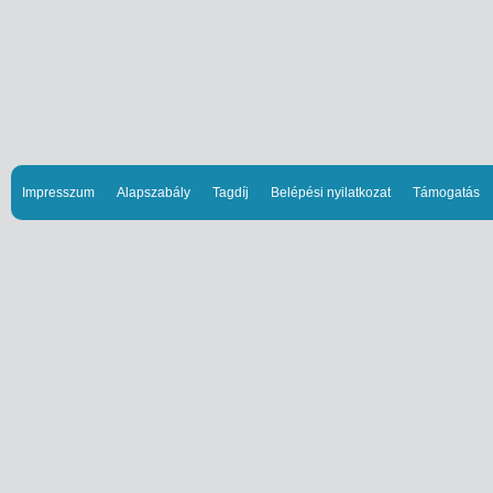
Impresszum
Alapszabály
Tagdíj
Belépési nyilatkozat
Támogatás