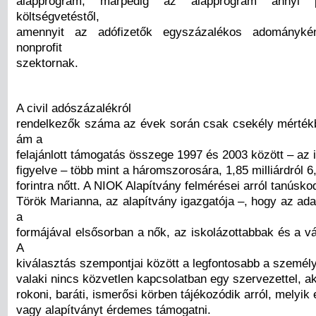
alapprogram, márpedig az alapprogram annyi
költségvetéstől,
amennyit az adófizetők egyszázalékos adománykén
nonprofit
szektornak.
A civil adószázalékról
rendelkezők száma az évek során csak csekély mérték
ám a
felajánlott támogatás összege 1997 és 2003 között – az 
figyelve – több mint a háromszorosára, 1,85 milliárdról 6,
forintra nőtt. A NIOK Alapítvány felmérései arról tanúsko
Török Marianna, az alapítvány igazgatója –, hogy az ad
a
formájával elsősorban a nők, az iskolázottabbak és a v
A
kiválasztás szempontjai között a legfontosabb a személ
valaki nincs közvetlen kapcsolatban egy szervezettel, a
rokoni, baráti, ismerősi körben tájékozódik arról, melyik
vagy alapítványt érdemes támogatni.