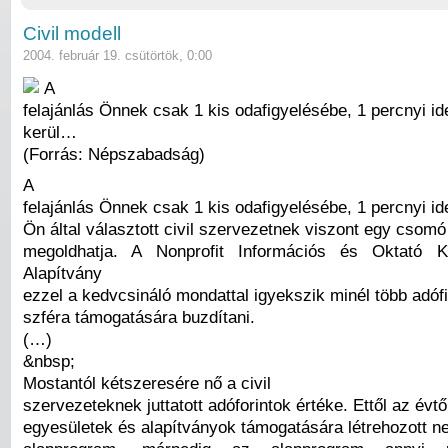
Civil modell
2004. február 19. csütörtök, 0:00
A
felajánlás Önnek csak 1 kis odafigyelésébe, 1 percnyi id
kerül…
(Forrás: Népszabadság)
A
felajánlás Önnek csak 1 kis odafigyelésébe, 1 percnyi id
Ön által választott civil szervezetnek viszont egy csomó
megoldhatja. A Nonprofit Információs és Oktató 
Alapítvány
ezzel a kedvcsináló mondattal igyekszik minél több adófiz
szféra támogatására buzdítani.
(…)
&nbsp;
Mostantól kétszeresére nő a civil
szervezeteknek juttatott adóforintok értéke. Ettől az évt
egyesületek és alapítványok támogatására létrehozott ne