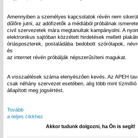
Amennyiben a személyes kapcsolatok révén nem sikerü
dűlőre jutni, az adófizetők a médiából próbálnak ismeret
civil szervezetek mára megtanultak kampányolni. A nyom
elektronikus sajtóban közzétett hirdetések mellett plakát
óriásposzterek, postaládába bedobott szórólapok, névr
és
az internet révén próbálják népszerűsíteni magukat.
A visszaélések száma elenyészően kevés. Az APEH tav
csak néhány szervezet esetében, alig több mint tízmillió 
állapított meg jogsértést.
Tovább
a teljes cikkhez
Akkor tudunk dolgozni, ha Ön is segít!