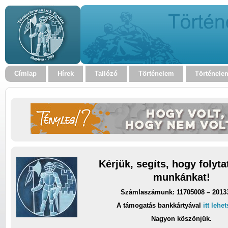
Címlap
Hírek
Tallózó
Történelem
Történele
Kérjük, segíts, hogy folyt
munkánkat!
Számlaszámunk: 11705008 – 2013
A támogatás bankkártyával
itt lehe
Nagyon köszönjük.