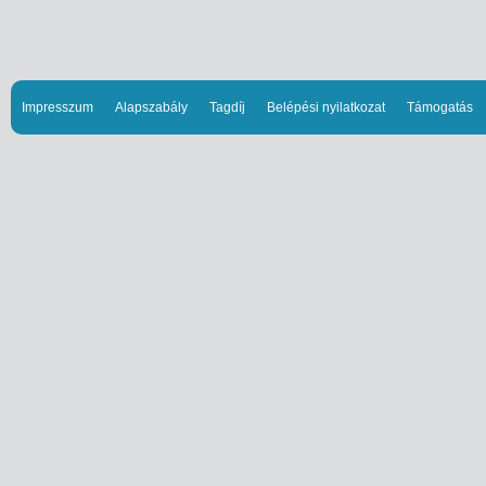
Impresszum
Alapszabály
Tagdíj
Belépési nyilatkozat
Támogatás