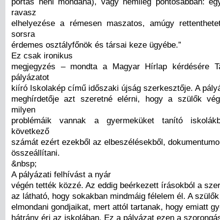
portás néni mondaná), vagy némileg pontosabban: eg
ravasz
elhelyezése a rémesen maszatos, amúgy rettenthetet
sorsra
érdemes osztályfőnök és társai keze ügyébe.”
Ez csak ironikus
megjegyzés – mondta a Magyar Hírlap kérdésére T
pályázatot
kiíró Iskolakép című időszaki újság szerkesztője. A pály
meghírdetője azt szeretné elérni, hogy a szülők vé
milyen
problémáik vannak a gyermeküket tanító iskolák
következő
számát ezért ezekből az elbeszélésekből, dokumentumo
összeállítani.
&nbsp;
A pályázati felhívást a nyár
végén tették közzé. Az eddig beérkezett írásokból a sze
az látható, hogy sokakban mindmáig félelem él. A szülő
elmondani gondjaikat, mert attól tartanak, hogy emiatt 
hátrány éri az iskolában. Ez a pályázat ezen a szorongá