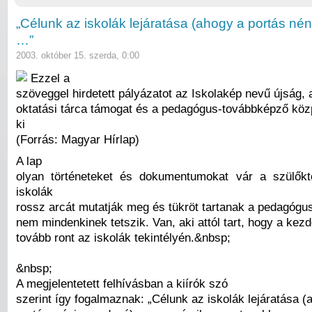
„Célunk az iskolák lejáratása (ahogy a portás né
…”
2003. október 15. szerda, 0:00
Ezzel a
szöveggel hirdetett pályázatot az Iskolakép nevű újság,
oktatási tárca támogat és a pedagógus-továbbképző köz
ki
(Forrás: Magyar Hírlap)
A lap
olyan történeteket és dokumentumokat vár a szülőkt
iskolák
rossz arcát mutatják meg és tükröt tartanak a pedagógus
nem mindenkinek tetszik. Van, aki attól tart, hogy a ke
tovább ront az iskolák tekintélyén.&nbsp;
&nbsp;
A megjelentetett felhívásban a kiírók szó
szerint így fogalmaznak: „Célunk az iskolák lejáratása (