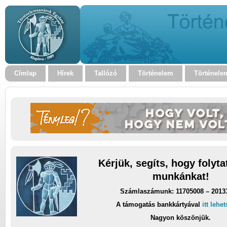
Címlap
Hírek
Tallózó
Történelem
Történele
Kérjük, segíts, hogy folyt
munkánkat!
Számlaszámunk: 11705008 – 2013
A támogatás bankkártyával
itt lehe
Nagyon köszönjük.