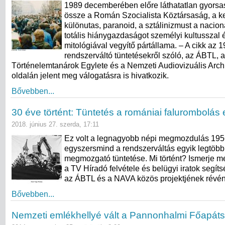
1989 decemberében előre láthatatlan gyorsa
össze a Román Szocialista Köztársaság, a ke
különutas, paranoid, a sztálinizmust a nacion
totális hiánygazdaságot személyi kultusszal 
mitológiával vegyítő pártállama. – A cikk az 
rendszerváltó tüntetésekről szóló, az ÁBTL, a
Történelemtanárok Egylete és a Nemzeti Audiovizuális Arc
oldalán jelent meg válogatásra is hivatkozik.
Bővebben...
30 éve történt: Tüntetés a romániai falurombolás 
2018. június 27. szerda, 17:11
Ez volt a legnagyobb népi megmozdulás 1956
egyszersmind a rendszerváltás egyik legtöbb
megmozgató tüntetése. Mi történt? Ismerje me
a TV Híradó felvétele és belügyi iratok segít
az ÁBTL és a NAVA közös projektjének révé
Bővebben...
Nemzeti emlékhellyé vált a Pannonhalmi Főapát