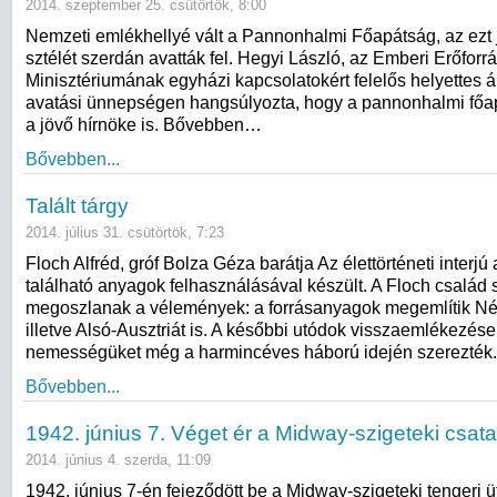
2014. szeptember 25. csütörtök, 8:00
Nemzeti emlékhellyé vált a Pannonhalmi Főapátság, az ezt
sztélét szerdán avatták fel. Hegyi László, az Emberi Erőforr
Minisztériumának egyházi kapcsolatokért felelős helyettes á
avatási ünnepségen hangsúlyozta, hogy a pannonhalmi főap
a jövő hírnöke is. Bővebben…
Bővebben...
Talált tárgy
2014. július 31. csütörtök, 7:23
Floch Alfréd, gróf Bolza Géza barátja Az élettörténeti interj
található anyagok felhasználásával készült. A Floch család
megoszlanak a vélemények: a forrásanyagok megemlítik Ném
illetve Alsó-Ausztriát is. A későbbi utódok visszaemlékezése
nemességüket még a harmincéves háború idején szerezté
Bővebben...
1942. június 7. Véget ér a Midway-szigeteki csata
2014. június 4. szerda, 11:09
1942. június 7-én fejeződött be a Midway-szigeteki tengeri ü