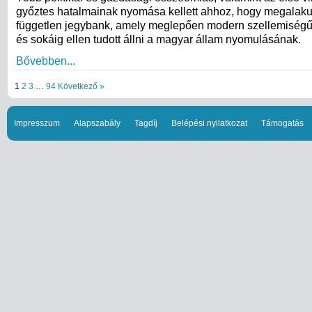
győztes hatalmainak nyomása kellett ahhoz, hogy megalak
független jegybank, amely meglepően modern szellemiségű 
és sokáig ellen tudott állni a magyar állam nyomulásának.
Bővebben...
1
2
3
…
94
Következő »
Impresszum
Alapszabály
Tagdíj
Belépési nyilatkozat
Támogatás