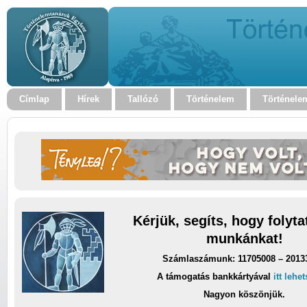
Címlap
Hírek
Tallózó
Történelem
Történele
Kérjük, segíts, hogy folyt
munkánkat!
Számlaszámunk: 11705008 – 2013
A támogatás bankkártyával
itt lehe
Nagyon köszönjük.