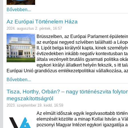
Bővebben...
Az Európai Történelem Háza
2024. augusztus 2. péntek, 16:57
Brüsszelben, az Európai Parlament épületei
az európai negyed szívében található a Léop
II. Lipót belga királyról kapta, kinek személyé
évtizedekben inkább negatív kontextusban ta
általa vezényelt brutális gyarmati politika oká
egykori királyi állatkert helyén fekszik, s itt ta
Európai Unió grandiózus emlékezetpolitikai vállalkozása, a
Bővebben...
Tisza, Horthy, Orbán? – nagy történészvita folyto
megszakítottságról
2023. szeptember 19. kedd, 16:59
Az elmúlt időszak egyik legolvasottabb törté
elemzését közölte a minap Kollai István a Vá
pozsonyi Magyar Intézet egykori igazgatója