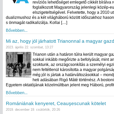
revíziós lehetőséget emlegető cikkét bírálva 
foglalkozott Magyarország jelenlegi közép-e
elszigeteltségével. Felvetette, hogy a 2010 u
dualizmushoz és a két világháború között időszakhoz hasonló
s önmagát radikalizálja. Kollai […]
Bővebben...
Mi az, hogy jól járhatott Trianonnal a magyar gazd
2023. április 22. szombat, 13:27
Trianon után a határon túlra került magyar ga
sokkal inkább megőrizte a befolyását, mint a
szoktunk, az országcsonkítás a személyi egz
nem feltétlenül károsította a magyar polgársá
még jól is jártak a határváltozásokkal – mon
heti adásában Rigó Máté történész. A boston
Egyetem oktatójának közelmúltban jelent meg Háború, profit
Bővebben...
Romániának kenyeret, Ceauşescunak kötelet
2019. december 19. csütörtök, 20:26