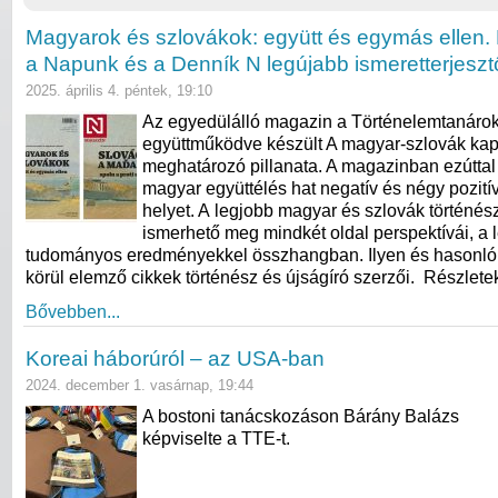
Magyarok és szlovákok: együtt és egymás ellen.
a Napunk és a Denník N legújabb ismeretterjesz
2025. április 4. péntek, 19:10
Az egyedülálló magazin a Történelemtanárok
együttműködve készült A magyar-szlovák kap
meghatározó pillanata. A magazinban ezúttal
magyar együttélés hat negatív és négy pozití
helyet. A legjobb magyar és szlovák történés
ismerhető meg mindkét oldal perspektívái, a 
tudományos eredményekkel összhangban. Ilyen és hasonló 
körül elemző cikkek történész és újságíró szerzői. Részlete
Bővebben...
Koreai háborúról – az USA-ban
2024. december 1. vasárnap, 19:44
A bostoni tanácskozáson Bárány Balázs
képviselte a TTE-t.