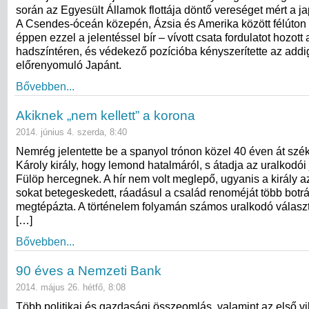
során az Egyesült Államok flottája döntő vereséget mért a j
A Csendes-óceán közepén, Ázsia és Amerika között félúton
éppen ezzel a jelentéssel bír – vívott csata fordulatot hozott a
hadszíntéren, és védekező pozícióba kényszerítette az add
előrenyomuló Japánt.
Bővebben...
Akiknek „nem kellett” a korona
2014. június 4. szerda, 8:40
Nemrég jelentette be a spanyol trónon közel 40 éven át szék
Károly király, hogy lemond hatalmáról, s átadja az uralkodói 
Fülöp hercegnek. A hír nem volt meglepő, ugyanis a király a
sokat betegeskedett, ráadásul a család renoméját több botrá
megtépázta. A történelem folyamán számos uralkodó választ
[…]
Bővebben...
90 éves a Nemzeti Bank
2014. május 26. hétfő, 8:08
Több politikai és gazdasági összeomlás, valamint az első v