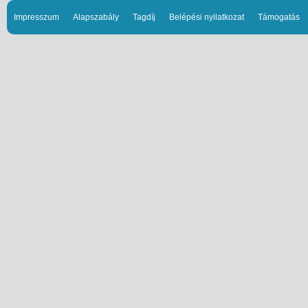
Impresszum
Alapszabály
Tagdíj
Belépési nyilatkozat
Támogatás