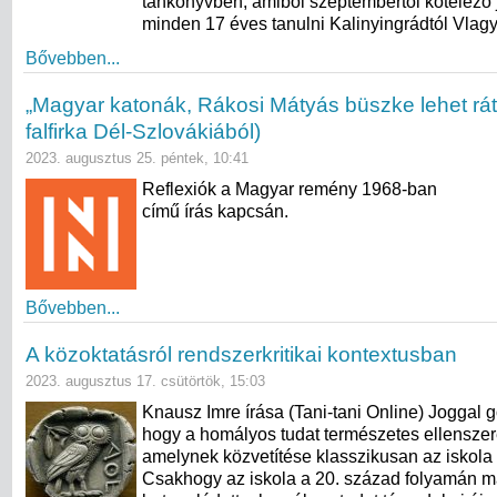
tankönyvben, amiből szeptembertől kötelező j
minden 17 éves tanulni Kalinyingrádtól Vlagy
Bővebben...
„Magyar katonák, Rákosi Mátyás büszke lehet ráto
falfirka Dél-Szlovákiából)
2023. augusztus 25. péntek, 10:41
Reflexiók a Magyar remény 1968-ban
című írás kapcsán.
Bővebben...
A közoktatásról rendszerkritikai kontextusban
2023. augusztus 17. csütörtök, 15:03
Knausz Imre írása (Tani-tani Online) Joggal 
hogy a homályos tudat természetes ellenszere
amelynek közvetítése klasszikusan az iskola 
Csakhogy az iskola a 20. század folyamán m