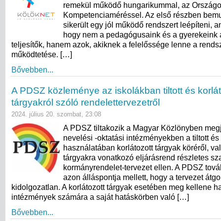
remekül működő hungarikummal, az Ország
Kompetenciaméréssel. Az első részben bemu
sikerült egy jól működő rendszert leépíteni, a
hogy nem a pedagógusaink és a gyerekeink 
teljesítők, hanem azok, akiknek a felelőssége lenne a rend
működtetése. […]
Bővebben...
A PDSZ közleménye az iskolákban tiltott és korlát
tárgyakról szóló rendelettervezetről
2024. július 20. szombat, 23:08
A PDSZ tiltakozik a Magyar Közlönyben megj
nevelési -oktatási intézményekben a tiltott és
használatában korlátozott tárgyak köréről, va
tárgyakra vonatkozó eljárásrend részletes sz
kormányrendelet-tervezet ellen. A PDSZ továb
azon álláspontja mellett, hogy a tervezet átg
kidolgozatlan. A korlátozott tárgyak esetében meg kellene h
intézmények számára a saját hatáskörben való […]
Bővebben...