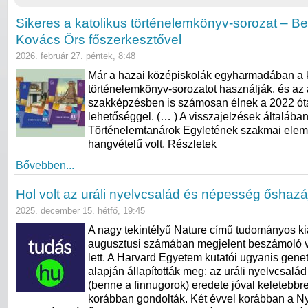
Sikeres a katolikus történelemkönyv-sorozat – B
Kovács Örs főszerkesztővel
2026. február 27. péntek, 8:48
Már a hazai középiskolák egyharmadában a k
történelemkönyv-sorozatot használják, és az 
szakképzésben is számosan élnek a 2022 óta
lehetőséggel. (… ) A visszajelzések általába
Történelemtanárok Egyletének szakmai elemz
hangvételű volt. Részletek
Bővebben...
Hol volt az uráli nyelvcsalád és népesség őshazá
2025. december 15. hétfő, 19:45
A nagy tekintélyű Nature című tudományos k
augusztusi számában megjelent beszámoló v
lett. A Harvard Egyetem kutatói ugyanis genet
alapján állapították meg: az uráli nyelvcsalá
(benne a finnugorok) eredete jóval keletebbre
korábban gondolták. Két évvel korábban a N