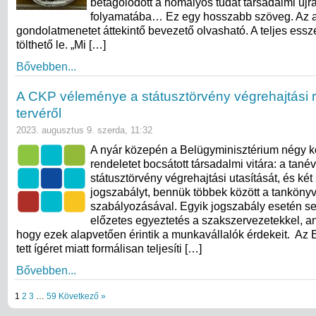
betagolódott a homályos tudat társadalmi új
folyamatába… Ez egy hosszabb szöveg. Az 
gondolatmenetet áttekintő bevezető olvasható. A teljes ess
tölthető le. „Mi […]
Bővebben...
A CKP véleménye a státusztörvény végrehajtási 
tervéről
2023. augusztus 9. szerda, 11:32
A nyár közepén a Belügyminisztérium négy k
rendeletet bocsátott társadalmi vitára: a tanév
státusztörvény végrehajtási utasítását, és két
jogszabályt, bennük többek között a tankönyv
szabályozásával. Egyik jogszabály esetén se
előzetes egyeztetés a szakszervezetekkel, a
hogy ezek alapvetően érintik a munkavállalók érdekeit. Az
tett ígéret miatt formálisan teljesíti […]
Bővebben...
1
2
3
…
59
Következő »