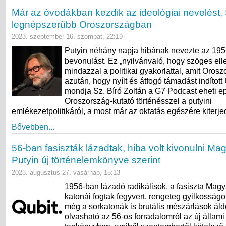
Már az óvodákban kezdik az ideológiai nevelést, 
legnépszerűbb Oroszországban
2023. szeptember 16. szombat, 22:19
Putyin néhány napja hibának nevezte az 195
bevonulást. Ez „nyilvánvaló, hogy szöges elle
mindazzal a politikai gyakorlattal, amit Oros
azután, hogy nyílt és átfogó támadást indított
mondja Sz. Bíró Zoltán a G7 Podcast eheti e
Oroszország-kutató történésszel a putyini
emlékezetpolitikáról, a most már az oktatás egészére kiterje
Bővebben...
56-ban fasiszták lázadtak, hiba volt kivonulni Ma
Putyin új történelemkönyve szerint
2023. augusztus 27. vasárnap, 15:13
1956-ban lázadó radikálisok, a fasiszta Magy
katonái fogtak fegyvert, rengeteg gyilkosságot
még a sorkatonák is brutális mészárlások áldo
olvasható az 56-os forradalomról az új állami