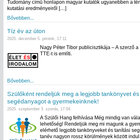
Tudomány című honlapon magyar kutatók ugyanebben a témá
kutatási eredményeiről […]
Bővebben...
Tíz év az úton
2025. december 5. péntek, 17:11
Nagy Péter Tibor publicisztikája – A szerző a
TTE-t is említi.
Bővebben...
Szülőként rendeljük meg a legjobb tankönyvet és 
segédanyagot a gyermekeinknek!
2025. szeptember 3. szerda, 17:04
A Szülői Hang felhívása Még mindig van vála
lehetőség! Rendeljük meg mi magunk a gye
elérhető legjobb tankönyveket és tanítási se
tanév nagyon rossz körülmények között indul.