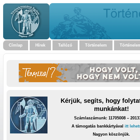
Címlap
Hírek
Tallózó
Történelem
Történele
Kérjük, segíts, hogy folyt
munkánkat!
Számlaszámunk: 11705008 – 2013
A támogatás bankkártyával
itt lehe
Nagyon köszönjük.