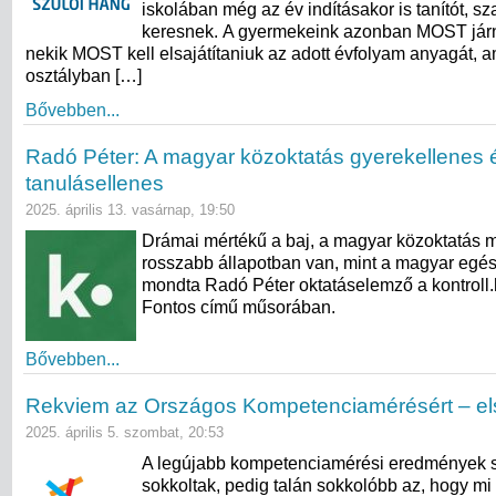
iskolában még az év indításakor is tanítót, s
keresnek. A gyermekeink azonban MOST járn
nekik MOST kell elsajátítaniuk az adott évfolyam anyagát, a
osztályban […]
Bővebben...
Radó Péter: A magyar közoktatás gyerekellenes 
tanulásellenes
2025. április 13. vasárnap, 19:50
Drámai mértékű a baj, a magyar közoktatás 
rosszabb állapotban van, mint a magyar egé
mondta Radó Péter oktatáselemző a kontroll
Fontos című műsorában.
Bővebben...
Rekviem az Országos Kompetenciamérésért – el
2025. április 5. szombat, 20:53
A legújabb kompetenciamérési eredmények 
sokkoltak, pedig talán sokkolóbb az, hogy mi i