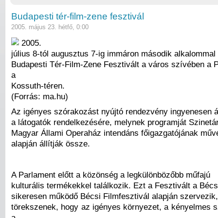
Budapesti tér-film-zene fesztivál
2005. május 23. hétfő, 0:00
2005.
július 8-tól augusztus 7-ig immáron második alkalommal
Budapesti Tér-Film-Zene Fesztivált a város szívében a P
a
Kossuth-téren.
(Forrás: ma.hu)
Az igényes szórakozást nyújtó rendezvény ingyenesen á
a látogatók rendelkezésére, melynek programját Szinetár
Magyar Állami Operaház intendáns főigazgatójának művé
alapján állítják össze.
A Parlament előtt a közönség a legkülönbözőbb műfajú
kulturális termékekkel találkozik. Ezt a Fesztivált a Bé
sikeresen működő Bécsi Filmfesztivál alapján szervezik,
törekszenek, hogy az igényes környezet, a kényelmes s
a