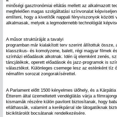
minőségi gasztronómiai ellátás mellett az alkalmazott te
megfelelően magas szolgáltatási színvonalat képviseljene
említeni, hogy a kivetítők nappali fényviszonyok közötti v
alkalmasak, melyek a legmodernebb technológiát képvise
A műsor struktúráját a tavalyi
programban már kialakított terv szerint állítottuk össze,
klasszikus- és komolyzene, balett, régi magyar filmek és
színházi előadások alkotnak. Idén új elemként zenés, sz
táncjátékok, operett előadások és jazz-programok is szín
választékot. Különleges csemege lesz az esténként tíz 
némafilm sorozat zongorakísérettel.
A Parlament előtt 1500 kényelmes ülőhely, és a Kárpátia
Étterem által üzemeltetett vendéglátás várja a filmrajong
kismamák részére külön pavilont biztosítanak, hogy bab
elláthassák, valamint a kerékpárral ide látogatóknak biz
biciklitárolót bocsátanak rendelkezésére.