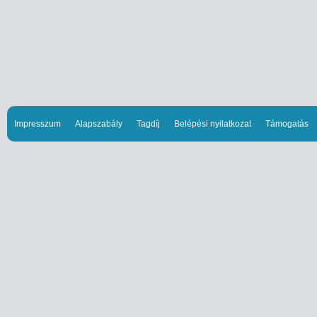
Impresszum
Alapszabály
Tagdíj
Belépési nyilatkozat
Támogatás