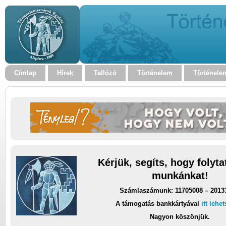
Címlap
Hírek
Tallózó
Történelem
Történele
Kérjük, segíts, hogy folyt
munkánkat!
Számlaszámunk: 11705008 – 2013
A támogatás bankkártyával
itt lehe
Nagyon köszönjük.