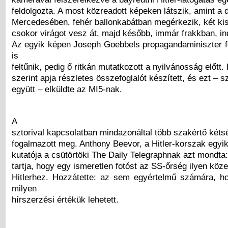
feldolgozta. A most közreadott képeken látszik, amint a di
Mercedesében, fehér ballonkabátban megérkezik, két kis
csokor virágot vesz át, majd később, immár frakkban, in
Az egyik képen Joseph Goebbels propagandaminiszter 
is
feltűnik, pedig ő ritkán mutatkozott a nyilvánosság előtt.
szerint apja részletes összefoglalót készített, és ezt – 
együtt – elküldte az MI5-nak.
A
sztorival kapcsolatban mindazonáltal több szakértő kéts
fogalmazott meg. Anthony Beevor, a Hitler-korszak egyik
kutatója a csütörtöki The Daily Telegraphnak azt mondt
tartja, hogy egy ismeretlen fotóst az SS-őrség ilyen köze
Hitlerhez. Hozzátette: az sem egyértelmű számára, 
milyen
hírszerzési értékük lehetett.