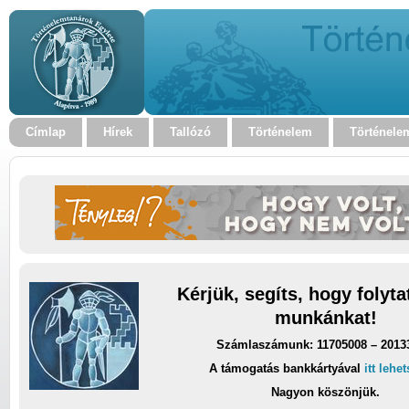
Címlap
Hírek
Tallózó
Történelem
Történele
Kérjük, segíts, hogy folyt
munkánkat!
Számlaszámunk: 11705008 – 2013
A támogatás bankkártyával
itt lehe
Nagyon köszönjük.