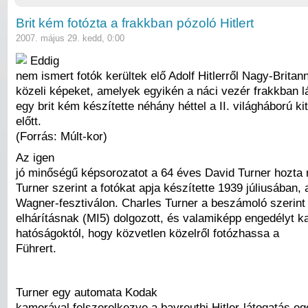
Brit kém fotózta a frakkban pózoló Hitlert
2007. május 29. kedd, 0:00
Eddig
nem ismert fotók kerültek elő Adolf Hitlerről Nagy-Britan
közeli képeket, amelyek egyikén a náci vezér frakkban lát
egy brit kém készítette néhány héttel a II. világháború ki
előtt.
(Forrás: Múlt-kor)
Az igen
jó minőségű képsorozatot a 64 éves David Turner hozta 
Turner szerint a fotókat apja készítette 1939 júliusában, 
Wagner-fesztiválon. Charles Turner a beszámoló szerint 
elhárításnak (MI5) dolgozott, és valamiképp engedélyt k
hatóságoktól, hogy közvetlen közelről fotózhassa a
Führert.
Turner egy automata Kodak
kamerával felszerelkezve a bayreuthi Hitler-látogatás eg