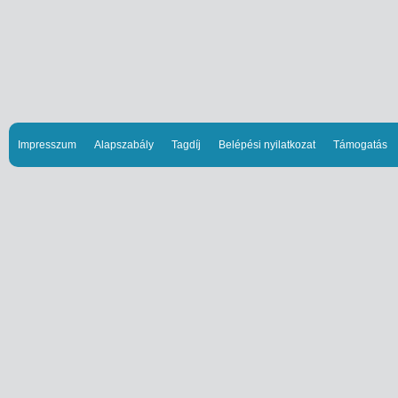
Impresszum
Alapszabály
Tagdíj
Belépési nyilatkozat
Támogatás