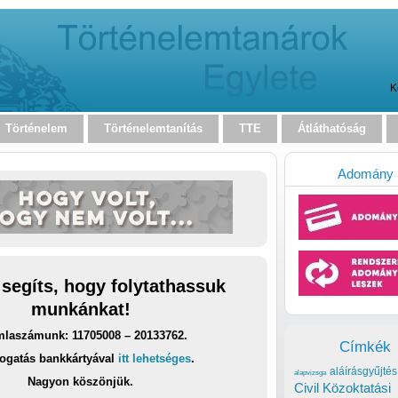
K
Történelem
Történelemtanítás
TTE
Átláthatóság
Adomány
 segíts, hogy folytathassuk
munkánkat!
laszámunk: 11705008 – 20133762.
Címkék
ogatás bankkártyával
itt lehetséges
.
aláírásgyűjtés
alapvizsga
Nagyon köszönjük.
Civil Közoktatási