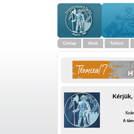
Címlap
Hírek
Tallózó
Kérjük,
Szám
A tám