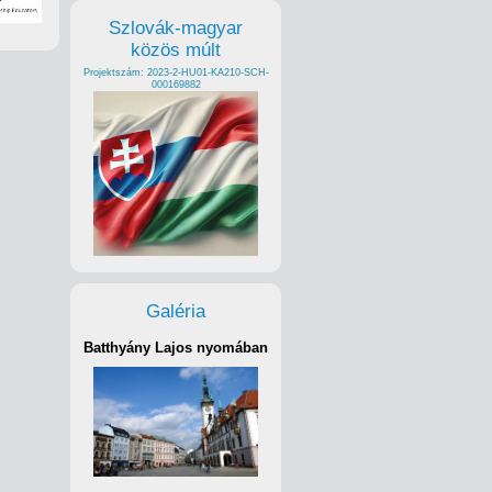
Szlovák-magyar
közös múlt
Projektszám: 2023-2-HU01-KA210-SCH-
000169882
Galéria
Batthyány Lajos nyomában