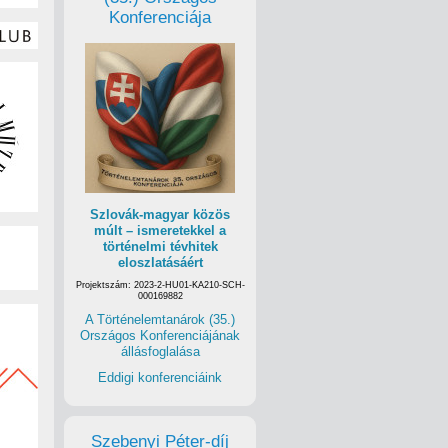
Konferenciája
Szlovák-magyar közös
múlt – ismeretekkel a
történelmi tévhitek
eloszlatásáért
Projektszám: 2023-2-HU01-KA210-SCH-
000169882
A Történelemtanárok (35.)
Országos Konferenciájának
állásfoglalása
Eddigi konferenciáink
Szebenyi Péter-díj