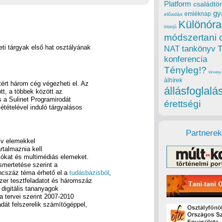
Platform
családtör
gy
emléknap
előadás
Különóra
interjú
módszertani 
ti tárgyak első hat osztályának
tankönyv
NAT
konferencia
Tényleg!?
törvény
álhírek
tért három cég végezheti el. Az
állásfoglalá
tt, a többek között az
s a Sulinet Programirodát
érettségi
tételével induló tárgyalásos
Partnerek
ív elemekkel
artalmaznia kell
ciókat és multimédiás elemeket.
ismertetése szerint a
encszáz téma érhető el a
tudásbázisból
,
zer tesztfeladatot és háromszáz
 digitális tananyagok
a tervei szerint 2007-2010
át felszerelik számítógéppel,