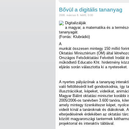
Bővül a digitális tananyag
2006. március 6. hétfő, 0:00
Digitalizálják
a magyar, a matematika és a természe
tananyagát.
(Forrás: Klubrádió)
A
munkát összesen mintegy 150 millió forin
Oktatási Minisztérium (OM) által létrehozo
Országos Felsőoktatási Felvételi Irodát é
működtető Educatio Kht. hirdetmény közzé
eljárás során választotta ki a nyeteseket.
A nyertes pályázónak a tananyag interakt
való feltöltéséről kell gondoskodnia, így t
illusztrációkat, képeket, videókat, animá
Magyar Bálint oktatási miniszter korábbi 
2005/2006-os tanévben 3.600 tanóra, kil
amely mintegy tizenkétezer képet, nyolce
videót kínál a tanároknak és diákoknak. A
elterjedésének érdekében az oktatási tárc
között magyarországi tantermek kétharmad
projektorral és interaktív táblával.