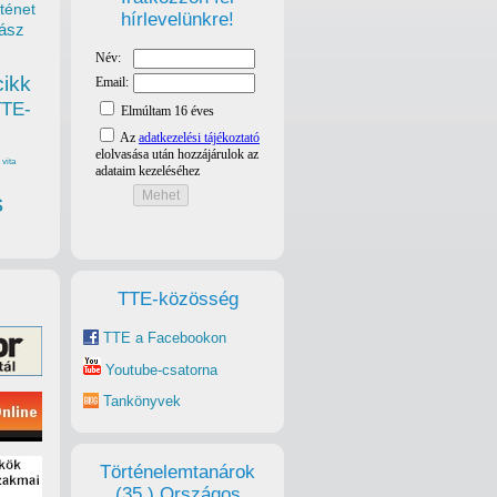
ténet
hírlevelünkre!
ász
cikk
TTE-
vita
s
TTE-közösség
TTE a Facebookon
Youtube-csatorna
Tankönyvek
Történelemtanárok
(35.) Országos