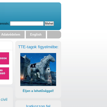
eresés:
Adatvédelem
English
TTE-tagok figyelmébe:
Éljen a lehetőséggel!
civil
Iratkozzon fel