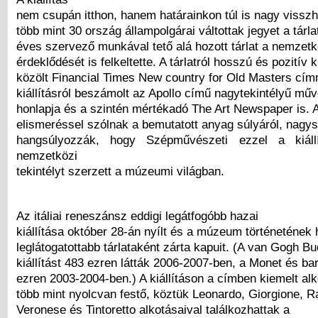
nem csupán itthon, hanem határainkon túl is nagy visszha
több mint 30 ország állampolgárai váltottak jegyet a tárl
éves szervező munkával tető alá hozott tárlat a nemzetk
érdeklődését is felkeltette. A tárlatról hosszú és pozitív kr
közölt Financial Times New country for Old Masters cím
kiállításról beszámolt az Apollo című nagytekintélyű mű
honlapja és a szintén mértékadó The Art Newspaper is. A
elismeréssel szólnak a bemutatott anyag súlyáról, nagys
hangsúlyozzák, hogy Szépművészeti ezzel a kiáll
nemzetközi
tekintélyt szerzett a múzeumi világban.
Az itáliai reneszánsz eddigi legátfogóbb hazai
kiállítása október 28-án nyílt és a múzeum történetének
leglátogatottabb tárlataként zárta kapuit. (A van Gogh 
kiállítást 483 ezren látták 2006-2007-ben, a Monet és bar
ezren 2003-2004-ben.) A kiállításon a címben kiemelt alk
több mint nyolcvan festő, köztük Leonardo, Giorgione, Ra
Veronese és Tintoretto alkotásaival találkozhattak a