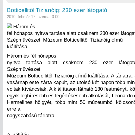
Botticellitől Tizianóig: 230 ezer látogató
2010. február 17. szerda, 0:00
Három és
fél hónapos nyitva tartása alatt csaknem 230 ezer látogat
Szépművészeti Múzeum Botticellitől Tizianóig című
kiállítása.
Három és fél hónapos
nyitva tartása alatt csaknem 230 ezer látogat
Szépművészeti
Múzeum Botticellitől Tizianóig című kiállítása. A tárlatra,
vasárnap este zárta kapuit, az utolsó két napon több min
voltak kíváncsiak. A kiállításon látható 130 festményt, kö
egyik leghíresebb és legértékesebb alkotását, Leonardo 
Hermelines hölgyét, több mint 50 múzeumból kölcsö
erre a
nagyszabású tárlatra.
A kiállítás