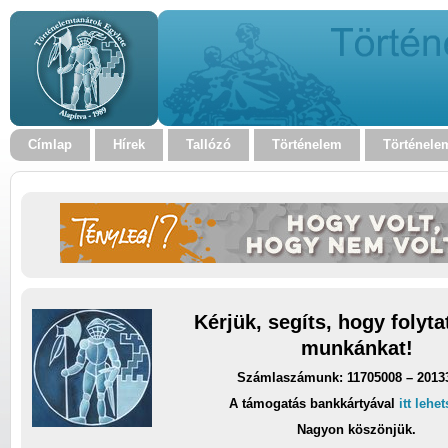
Címlap
Hírek
Tallózó
Történelem
Történele
Kérjük, segíts, hogy folyt
munkánkat!
Számlaszámunk: 11705008 – 2013
A támogatás bankkártyával
itt lehe
Nagyon köszönjük.