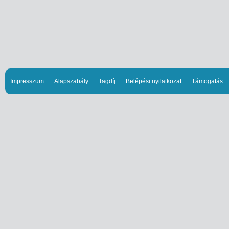
Impresszum
Alapszabály
Tagdíj
Belépési nyilatkozat
Támogatás