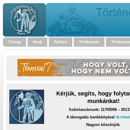
Címlap
Hírek
Tallózó
Történelem
Történele
Kérjük, segíts, hogy folyt
munkánkat!
Számlaszámunk: 11705008 – 2013
A támogatás bankkártyával
itt lehe
Nagyon köszönjük.