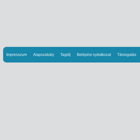
Impresszum
Alapszabály
Tagdíj
Belépési nyilatkozat
Támogatás