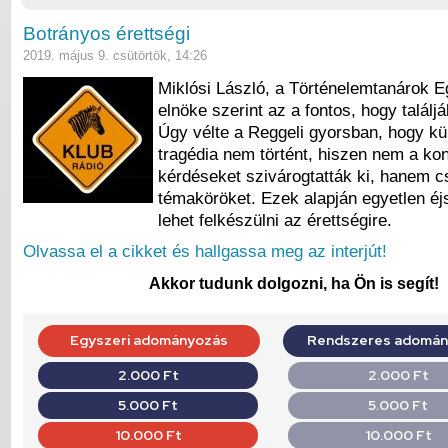
Botrányos érettségi
2019. május 9. csütörtök, 14:26
Miklósi László, a Történelemtanárok E
elnöke szerint az a fontos, hogy találjá
Úgy vélte a Reggeli gyorsban, hogy k
tragédia nem történt, hiszen nem a ko
kérdéseket szivárogtatták ki, hanem c
témaköröket. Ezek alapján egyetlen éj
lehet felkészülni az érettségire.
Olvassa el a cikket és hallgassa meg az interjút!
Akkor tudunk dolgozni, ha Ön is segít!