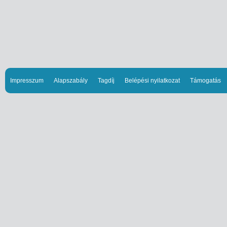
Impresszum
Alapszabály
Tagdíj
Belépési nyilatkozat
Támogatás