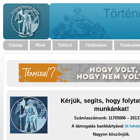
Címlap
Hírek
Tallózó
Történelem
Történele
Kérjük, segíts, hogy folyt
munkánkat!
Számlaszámunk: 11705008 – 2013
A támogatás bankkártyával
itt lehe
Nagyon köszönjük.