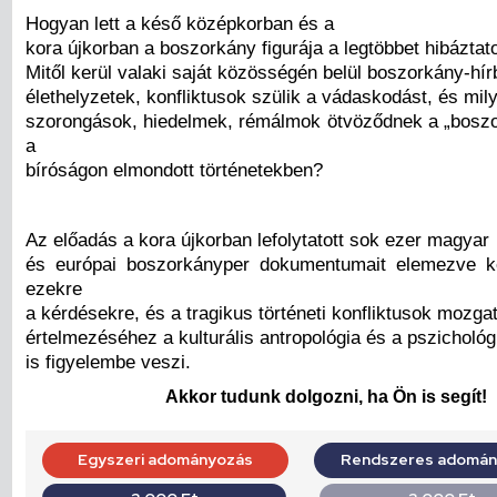
Hogyan lett a késő középkorban és a
kora újkorban a boszorkány figurája a legtöbbet hibáztat
Mitől kerül valaki saját közösségén belül boszorkány-hír
élethelyzetek, konfliktusok szülik a vádaskodást, és mil
szorongások, hiedelmek, rémálmok ötvöződnek a „boszo
a
bíróságon elmondott történetekben?
Az előadás a kora újkorban lefolytatott sok ezer magyar
és európai boszorkányper dokumentumait elemezve ke
ezekre
a kérdésekre, és a tragikus történeti konfliktusok mozga
értelmezéséhez a kulturális antropológia és a pszichológ
is figyelembe veszi.
Akkor tudunk dolgozni, ha Ön is segít!