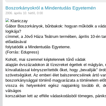
Boszorkányokról a Mindentudás Egyetemén
2006. április 10. hétfő, 0:00
Klaniczay
Gábor Boszorkányok, bűnbakok: hogyan működik a vád
logikája?
címmel, a Jövő Háza Teátrum termében, április 10-én tar
előadásával
folytatódik a Mindentudás Egyeteme.
(Forrás: Edupress)
Koholt, mai szemmel képtelennek tűnő vádak
alapján évszázadokon át tízezreket égettek el máglyán,
kínvallatással kényszerítették őket, hogy „bevallják” örd
szövetségüket. Az emberi élet balszerencséinek ártó vará
boszorkánysággal történő magyarázata a történelem előtt
vissza és helyenként egész napjainkig tovább él, 
válságos
korszakban lett az efféle vádaskodásból tömeges, pánik