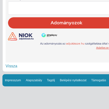
Vissza
Impresszum
Alapszabály
Tagdíj
Belépési nyilatkozat
Támogatás