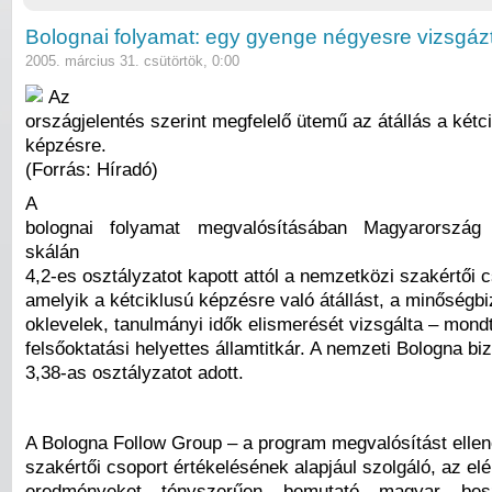
Bolognai folyamat: egy gyenge négyesre vizsgáz
2005. március 31. csütörtök, 0:00
Az
országjelentés szerint megfelelő ütemű az átállás a kétc
képzésre.
(Forrás: Híradó)
A
bolognai folyamat megvalósításában Magyarország
skálán
4,2-es osztályzatot kapott attól a nemzetközi szakértői c
amelyik a kétciklusú képzésre való átállást, a minőségbi
oklevelek, tanulmányi idők elismerését vizsgálta – mond
felsőoktatási helyettes államtitkár. A nemzeti Bologna bi
3,38-as osztályzatot adott.
A Bologna Follow Group – a program megvalósítást ellen
szakértői csoport értékelésének alapjául szolgáló, az elé
eredményeket tényszerűen bemutató magyar bes