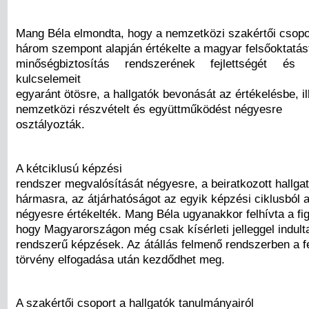
Mang Béla elmondta, hogy a nemzetközi szakértői csopo
három szempont alapján értékelte a magyar felsőoktatás
minőségbiztosítás rendszerének fejlettségét és
kulcselemeit
egyaránt ötösre, a hallgatók bevonását az értékelésbe, il
nemzetközi részvételt és együttműködést négyesre
osztályozták.
A kétciklusú képzési
rendszer megvalósítását négyesre, a beiratkozott hallg
hármasra, az átjárhatóságot az egyik képzési ciklusból 
négyesre értékelték. Mang Béla ugyanakkor felhívta a fig
hogy Magyarországon még csak kísérleti jelleggel indul
rendszerű képzések. Az átállás felmenő rendszerben a f
törvény elfogadása után kezdődhet meg.
A szakértői csoport a hallgatók tanulmányairól