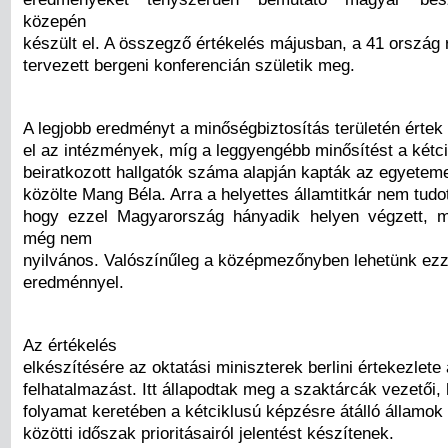
közepén
készült el. A összegző értékelés májusban, a 41 ország 
tervezett bergeni konferencián születik meg.
A legjobb eredményt a minőségbiztosítás területén értek
el az intézmények, míg a leggyengébb minősítést a kétc
beiratkozott hallgatók száma alapján kapták az egyeteme
közölte Mang Béla. Arra a helyettes államtitkár nem tudot
hogy ezzel Magyarország hányadik helyen végzett, m
még nem
nyilvános. Valószínűleg a középmezőnyben lehetünk ezz
eredménnyel.
Az értékelés
elkészítésére az oktatási miniszterek berlini értekezlete 
felhatalmazást. Itt állapodtak meg a szaktárcák vezetői,
folyamat keretében a kétciklusú képzésre átálló államok
közötti időszak prioritásairól jelentést készítenek.