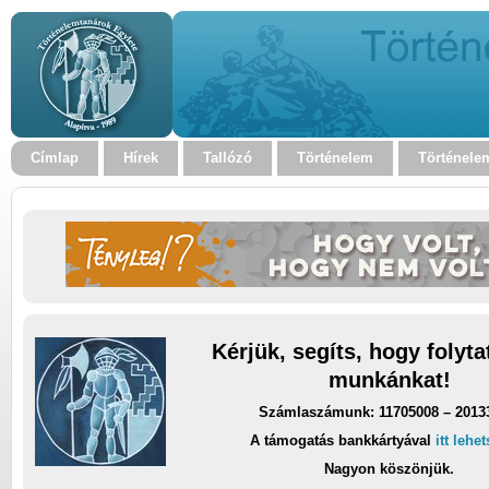
Címlap
Hírek
Tallózó
Történelem
Történele
Kérjük, segíts, hogy folyt
munkánkat!
Számlaszámunk: 11705008 – 2013
A támogatás bankkártyával
itt lehe
Nagyon köszönjük.