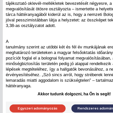
tájékoztató oklevél-mellékletek bevezetését négyesre, a
megvalósítását ötösre osztályozta – ismertette a helyette
tárca háttéranyagából kiderül az is, hogy a nemzeti Bolo
jóval pesszimistábban látja a helyzetet: az összképet te
3,38-as osztályzatot adott.
A
tanulmány szerint az utóbbi két és fél év munkájának e
meghatározó területeken a magyar felsőoktatás időarán
pozíciót foglal el a bolognai folyamat megvalósításában, 
minőségbiztosítás területén pedig jó alappal rendelkezik 
lépések megtételéhez, így a hallgatók bevonásához, a n
érvényesítéséhez. „Szó sincs arról, hogy stréberek lenn
lemaradás miatti aggodalom is szükségtelen” – tartalmaz
háttéranyaga.
Akkor tudunk dolgozni, ha Ön is segít!