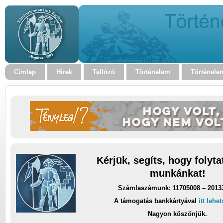
Címlap
Hírek
Tallózó
Történelem
Történele
Kérjük, segíts, hogy folyt
munkánkat!
Számlaszámunk: 11705008 – 2013
A támogatás bankkártyával
itt lehe
Nagyon köszönjük.