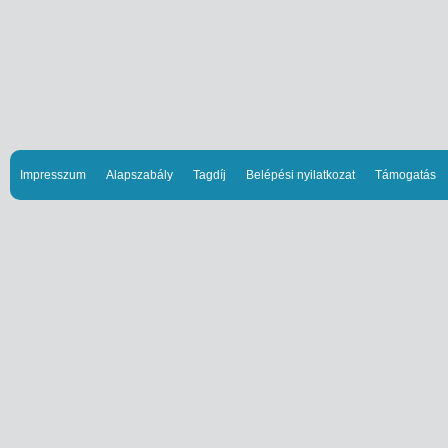
Impresszum
Alapszabály
Tagdíj
Belépési nyilatkozat
Támogatás