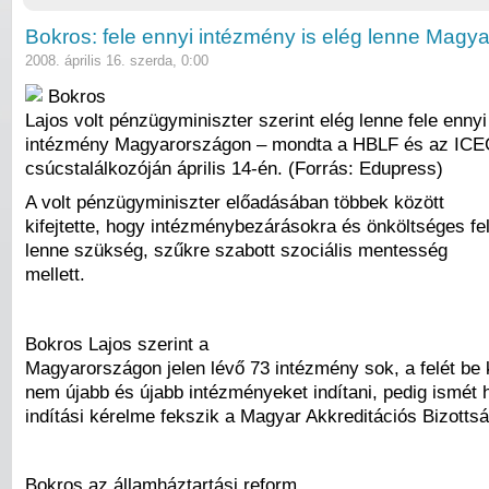
Bokros: fele ennyi intézmény is elég lenne Magy
2008. április 16. szerda, 0:00
Bokros
Lajos volt pénzügyminiszter szerint elég lenne fele ennyi
intézmény Magyarországon – mondta a HBLF és az ICE
csúcstalálkozóján április 14-én. (Forrás: Edupress)
A volt pénzügyminiszter előadásában többek között
kifejtette, hogy intézménybezárásokra és önköltséges fe
lenne szükség, szűkre szabott szociális mentesség
mellett.
Bokros Lajos szerint a
Magyarországon jelen lévő 73 intézmény sok, a felét be k
nem újabb és újabb intézményeket indítani, pedig ismét 
indítási kérelme fekszik a Magyar Akkreditációs Bizottság
Bokros az államháztartási reform