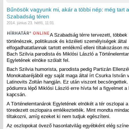
Bűnösök vagyunk mi, akár a többi nép: még tart a 
Szabadság téren
2014. június 23. hétfő, 11:01
A Szabadság térre tervezett, többek
történészek, politikusok és közéleti személyiségek által
elfogadhatatlannak tartott emlékmű elleni tiltakozáson m
Bach Szilvia parodista és Miklósi László a Történelemta
Egyletének elnöke szólalt fel.
Bach Szilvia humorista, parodista pedig Partizán Ellenzé
Monokabaréjából egy saját maga által írt Csurka István v
Latinovits Zoltán hangján. Ez után viszont becsöngettek.
pódiumra lépő Miklósi László erre hívta fel a figyelmet 
kapcsán.
A Történelemtanárok Egyletének elnökét a tér oszlopai 
töredezett oszlopaira emlékeztették. Mint mondta mindad
tiltakozni, amíg ezeket ki nem tudjuk egészíteni.
Az oszlopokat övező hasonlatvilág egyébként elég szín