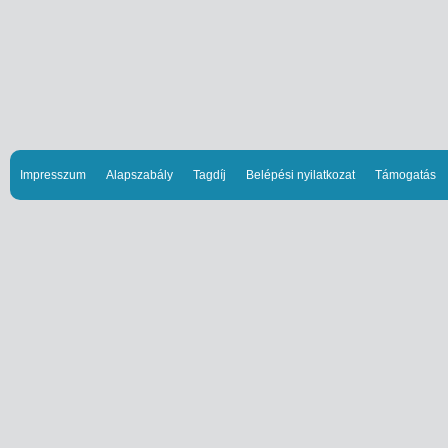
Impresszum
Alapszabály
Tagdíj
Belépési nyilatkozat
Támogatás