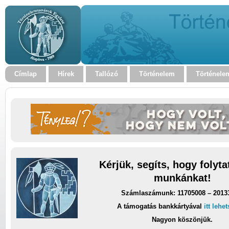
Címlap
Hírek
Tallózó
Történelem
Történele
Kérjük, segíts, hogy folyt
munkánkat!
Számlaszámunk: 11705008 – 2013
A támogatás bankkártyával
itt lehe
Nagyon köszönjük.