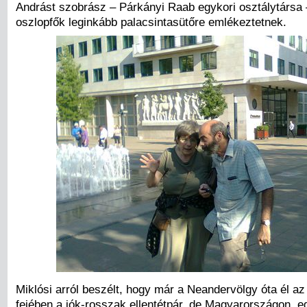
Andrást szobrász – Párkányi Raab egykori osztálytársa 
oszlopfők leginkább palacsintasütőre emlékeztetnek.
Miklósi arról beszélt, hogy már a Neandervölgy óta él a
fejében a jók-rosszak ellentétpár, de Magyarországon, e