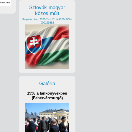
Szlovák-magyar
közös múlt
Projektszám: 2023-2-HU01-KA210-SCH-
000169882
Galéria
1956 a tankönyvekben
(Fehérvárcsurgó)