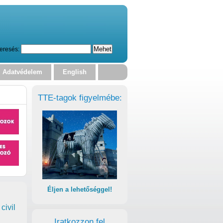
eresés:
Adatvédelem
English
TTE-tagok figyelmébe:
Éljen a lehetőséggel!
civil
Iratkozzon fel