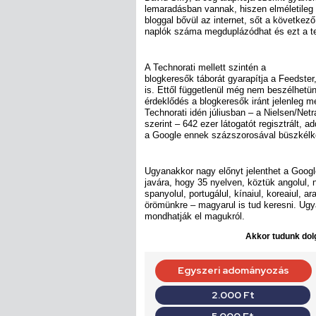
lemaradásban vannak, hiszen elméletile
bloggal bővül az internet, sőt a következ
naplók száma megduplázódhat és ezt a tem
A Technorati mellett szintén a
blogkeresők táborát gyarapítja a Feedster
is. Ettől függetlenül még nem beszélhetün
érdeklődés a blogkeresők iránt jelenleg m
Technorati idén júliusban – a Nielsen/Netr
szerint – 642 ezer látogatót regisztrált,
a Google ennek százszorosával büszkélk
Ugyanakkor nagy előnyt jelenthet a Goog
javára, hogy 35 nyelven, köztük angolul, n
spanyolul, portugálul, kínaiul, koreaiul, ar
örömünkre – magyarul is tud keresni. Ug
mondhatják el magukról.
Akkor tudunk dolg