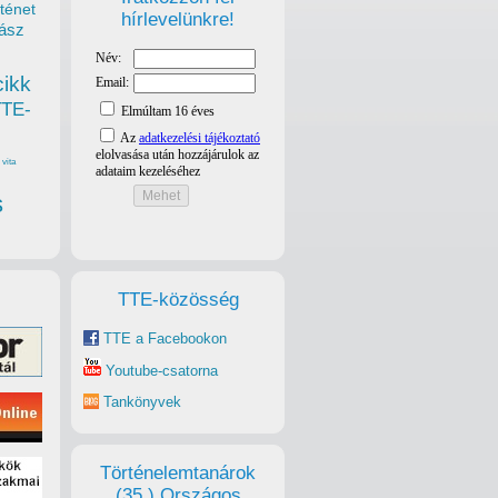
ténet
hírlevelünkre!
ász
cikk
TTE-
vita
s
TTE-közösség
TTE a Facebookon
Youtube-csatorna
Tankönyvek
Történelemtanárok
(35.) Országos