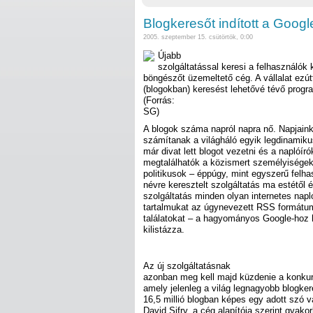
Blogkeresőt indított a Googl
2005. szeptember 15. csütörtök, 0:00
Újabb
szolgáltatással keresi a felhasználók 
böngészőt üzemeltető cég. A vállalat ezút
(blogokban) keresést lehetővé tévő program
(Forrás:
SG)
A blogok száma napról napra nő. Napjaink
számítanak a világháló egyik legdinamiku
már divat lett blogot vezetni és a naplóír
megtalálhatók a közismert személyiségek
politikusok – éppúgy, mint egyszerű felh
névre keresztelt szolgáltatás ma estétől é
szolgáltatás minden olyan internetes napl
tartalmukat az úgynevezett RSS formátum
találatokat – a hagyományos Google-hoz 
kilistázza.
Az új szolgáltatásnak
azonban meg kell majd küzdenie a konkur
amely jelenleg a világ legnagyobb blogker
16,5 millió blogban képes egy adott szó 
David Sifry, a cég alapítója szerint gyakor