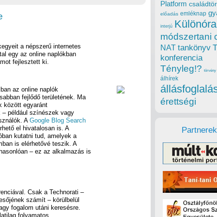
Platform
családtör
gy
emléknap
e
előadás
Különóra
interjú
módszertani 
kegyeit a népszerű internetes
tankönyv
NAT
tal egy az online naplókban
konferencia
ot fejlesztett ki.
Tényleg!?
törvény
álhírek
állásfoglalá
ban az online naplók
sabban fejlődő területének. Ma
érettségi
ók között egyaránt
 – például színészek vagy
asználók. A
Google Blog Search
rhető el hivatalosan is. A
Partnerek
óban kutatni tud, amelyek a
ban is elérhetővé teszik. A
hasonlóan – ez az alkalmazás is
enciával. Csak a Technorati –
esőjének számít – körülbelül
vagy fogalom utáni keresésre.
latilag folyamatos