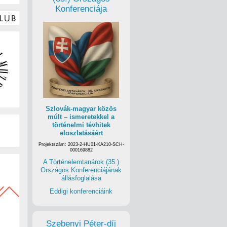
Konferenciája
Szlovák-magyar közös
múlt – ismeretekkel a
történelmi tévhitek
eloszlatásáért
Projektszám: 2023-2-HU01-KA210-SCH-
000169882
A Történelemtanárok (35.)
Országos Konferenciájának
állásfoglalása
Eddigi konferenciáink
Szebenyi Péter-díj