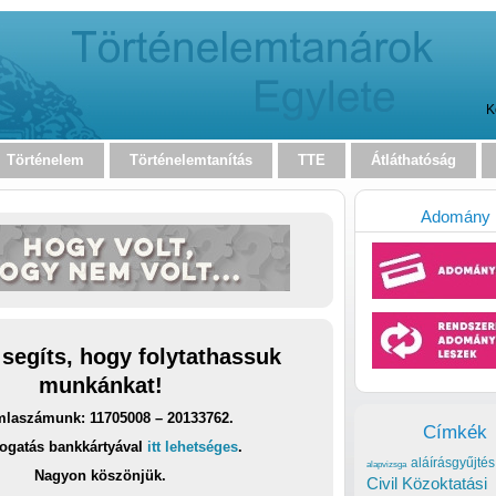
K
Történelem
Történelemtanítás
TTE
Átláthatóság
Adomány
 segíts, hogy folytathassuk
munkánkat!
laszámunk: 11705008 – 20133762.
Címkék
ogatás bankkártyával
itt lehetséges
.
aláírásgyűjtés
alapvizsga
Nagyon köszönjük.
Civil Közoktatási