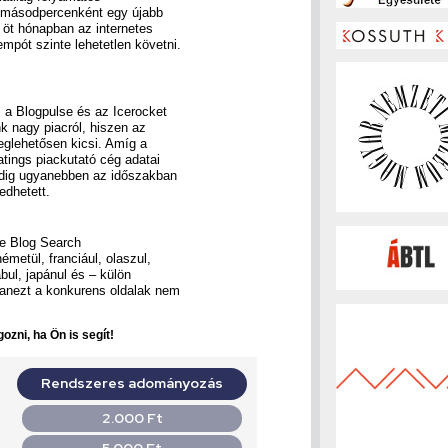
g másodpercenként egy újabb
ő öt hónapban az internetes
pót szinte lehetetlen követni.
, a Blogpulse és az Icerocket
k nagy piacról, hiszen az
eglehetősen kicsi. Amíg a
atings piackutató cég adatai
 addig ugyanebben az időszakban
edhetett.
le Blog Search
émetül, franciául, olaszul,
abul, japánul és – külön
yanezt a konkurens oldalak nem
ozni, ha Ön is segít!