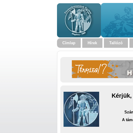
Címlap
Hírek
Tallózó
Kérjük,
Szám
A tám