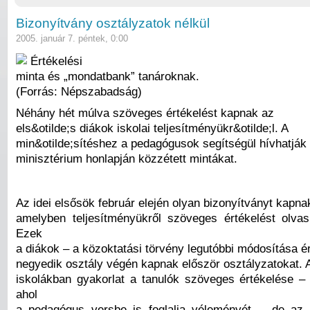
Bizonyítvány osztályzatok nélkül
2005. január 7. péntek, 0:00
Értékelési
minta és „mondatbank” tanároknak.
(Forrás: Népszabadság)
Néhány hét múlva szöveges értékelést kapnak az
els&otilde;s diákok iskolai teljesítményükr&otilde;l. A
min&otilde;sítéshez a pedagógusok segítségül hívhatják
minisztérium honlapján közzétett mintákat.
Az idei elsősök február elején olyan bizonyítványt kapna
amelyben teljesítményükről szöveges értékelést olvas
Ezek
a diákok – a közoktatási törvény legutóbbi módosítása é
negyedik osztály végén kapnak először osztályzatokat. A
iskolákban gyakorlat a tanulók szöveges értékelése –
ahol
a pedagógus versbe is foglalja véleményét -, de az