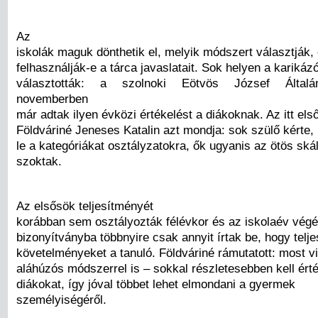
Az
iskolák maguk dönthetik el, melyik módszert választják,
felhasználják-e a tárca javaslatait. Sok helyen a karikáz
választották: a szolnoki Eötvös József Általá
novemberben
már adtak ilyen évközi értékelést a diákoknak. Az itt els
Földváriné Jeneses Katalin azt mondja: sok szülő kérte, 
le a kategóriákat osztályzatokra, ők ugyanis az ötös ská
szoktak.
Az elsősök teljesítményét
korábban sem osztályozták félévkor és az iskolaév végé
bizonyítványba többnyire csak annyit írtak be, hogy teljes
követelményeket a tanuló. Földváriné rámutatott: most v
aláhúzós módszerrel is – sokkal részletesebben kell érté
diákokat, így jóval többet lehet elmondani a gyermek
személyiségéről.