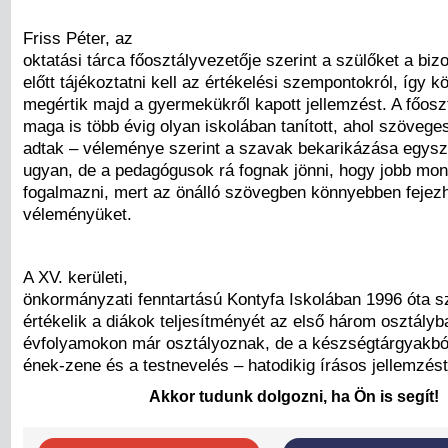
Friss Péter, az
oktatási tárca főosztályvezetője szerint a szülőket a bi
előtt tájékoztatni kell az értékelési szempontokról, így 
megértik majd a gyermekükről kapott jellemzést. A főosz
maga is több évig olyan iskolában tanított, ahol szöveges
adtak – véleménye szerint a szavak bekarikázása egysz
ugyan, de a pedagógusok rá fognak jönni, hogy jobb mo
fogalmazni, mert az önálló szövegben könnyebben fejezh
véleményüket.
A XV. kerületi,
önkormányzati fenntartású Kontyfa Iskolában 1996 óta 
értékelik a diákok teljesítményét az első három osztályb
évfolyamokon már osztályoznak, de a készségtárgyakból
ének-zene és a testnevelés – hatodikig írásos jellemzés
Akkor tudunk dolgozni, ha Ön is segít!