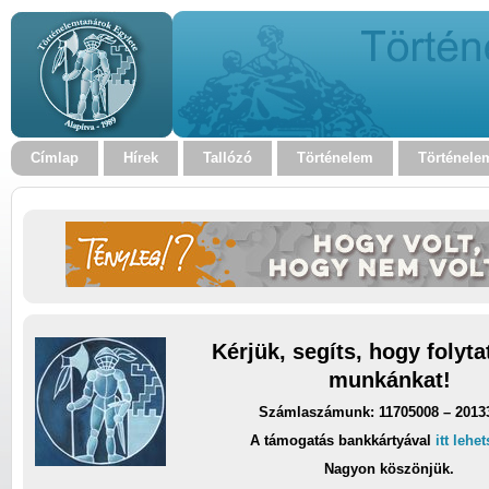
Címlap
Hírek
Tallózó
Történelem
Történele
Kérjük, segíts, hogy folyt
munkánkat!
Számlaszámunk: 11705008 – 2013
A támogatás bankkártyával
itt lehe
Nagyon köszönjük.