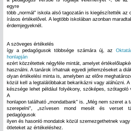
egyre
több „normál” iskola alsó tagozatán is kiegészítették az 
írásos értékelővel. A legtöbb iskolában azonban maradta
érdemjegyeknél.
A szöveges értékelés
így a pedagógusok többsége számára új, az
Oktatá
honlapján
ezért közzétettek négyféle mintát, amelyet értékelőlapkén
használni. A tanárok írhatnak egyedi jellemzéseket a diá
olyan értékelési minta is, amelyben az előre meghatároz
közül kell a legtalálóbbakat bekarikázni vagy aláhúzni. A
készsége lehet például folyékony, szóképes, szótagoló 
A
honlapon található „mondatbank” is. „Még nem szeret a tá
szerepelni”, „szívesen mond mesét és verset t
pedagógusok
ilyen és hasonló mondatok közül szemezgethetnek vagy
ötleteket az értékeléshez.