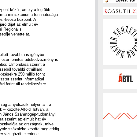
zpont közül, amely a legtöbb
rom a minisztériuma fennhatósága
 és -képző központ. A
áró díjat az elmúlt év
si Regionális
etője vehette át.
llett továbbra is igénybe
0 ezer forintos adókedvezmény is
ábor. Elmondása szerint a
zéből további ötmilliárd
épzésekre 250 millió forint
zter szerint informatikai
d forint áll rendelkezésre.
ág a nyolcadik helyen áll, a
 – közölte Alföldi István, a
nn János Számítógép-tudományi
 szerint az elmúlt hat év
oznivalója az országnak, mivel
nyolc százaléka kezdte meg eddig
r vizsgázót jelentene.