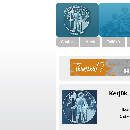
Címlap
Hírek
Tallózó
Kérjük,
Szám
A tám