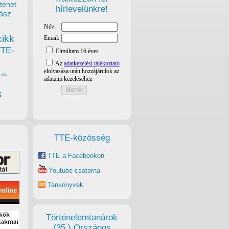
ténet
hírlevelünkre!
ász
cikk
TTE-
vita
s
TTE-közösség
TTE a Facebookon
Youtube-csatorna
Tankönyvek
Történelemtanárok
(35.) Országos