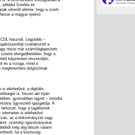
t, például Szerbia és
k sikerült elérnie, hogy a szerb
lhesse a magyar nyelvű
ECDL hasznát. Legutóbb –
sgaközponttal csatlakozott a
gy része már számítógépesített,
 szerint elengedhetetlen, hogy a
lelő képzésben részesüljön.
el és a vizsga, mind a
é megteremteni dolgozóinak.
 is elérhetővé, a digitális
nlőséget is, hiszen aki híján
sebben, gyorsabban ügyeit – mondta
ítvány ügyvezető igazgatója. A
 tartozott, hogy a tagállamok
 interneten is elérhetővé
nyzás, az e-önkormányzat vagy
lüket, személyi igazolványukat
debből még alig látszik valami
zeríthető, ha a közösség