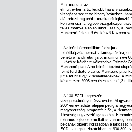
Mint mondta, az
elmúlt évben a tíz legjobb hazai vizsgakö
vizsgázót segítette bizonyítványhoz, há
alá tartozó regionális munkaerő-fejlesztő
konferencián a legjobb vizsgaközpontnak j
teljesítménye alapján Inhof László, a Péc
Munkaerő-fejlesztő és -képző Központ vez
– Az idén hárommilliárd forint jut a
felnőttképzés normatív támogatására, eme
vehető a tandíj után járó, maximum évi 6
– közölte kérdésre válaszolva Csizmár G
Munkaerő-piaci Alap felnőttképzési alaprés
forint fordítható e célra. Munkaerő-piaci k
jut a munkaügyi kirendeltségeknek. A minis
képzésekre 2005-ben öszszesen 1,3 milliár
– A 138 ECDL-tagország
vizsgaeredményeit összevetve Magyarorsz
2004-es év adatai alapján pedig a negyedik
magyarországi programfelelős, a Neuma
Társaság ügyvezető igazgatója. Elmondása
rohamos fejlődése mellett is van még beh
példának okáért Írországban a lakosság 
ECDL-vizsgáit. Hazánkban ez 600-800 eze