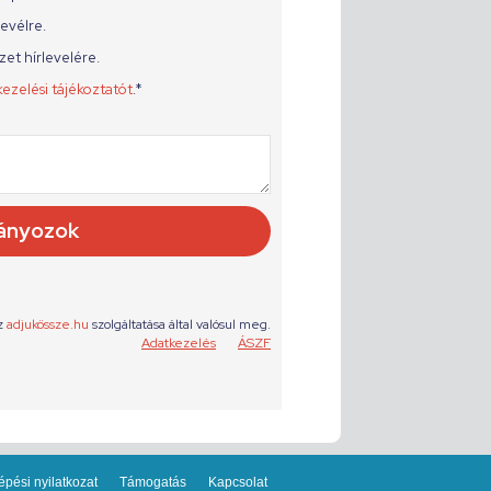
épési nyilatkozat
Támogatás
Kapcsolat