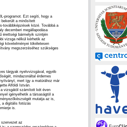
L-programot. Ezt segíti, hogy a
bekerült a minősített
gus-továbbképzések közé. Továbbá a
valy decemberi megállapodása
ű érettségi bármelyik szintjén
bbi vizsga nélkül kérhetik az
égi követelményei tökéletesen
nyítvány megszerzéséhez szükséges
yes tárgyak nyelvvizsgával, egyéb
tőségét, mindazonáltal érdemes
yítványt, mert így a matúrához már
ette Alföldi István.
 a vizsgától számított két éven
yel igényelhetik a társaságtól a
ményezőkészségét mutatja az is,
 a digitális fotózás
mierje is.
t szervezet az
at is: a szomszédos országokban a