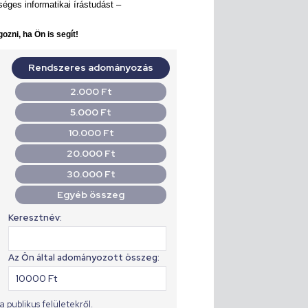
éges informatikai írástudást –
ozni, ha Ön is segít!