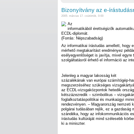
Bizonyítvány az e-írástudásr
2005. március 17. csütörtök, 0:00
Az
informatikából érettségizők automati
ECDL-diplomát.
(Forrás: Népszabadság)
Az informatikai írástudás amellett, hogy e
mérhető megtakarítást eredményez példá
esélyegyenlőséget is javítja, mivel egyre
szolgáltatásról érhető el információ az int
Jelenleg a magyar lakosság két
százalékának van európai számítógép-ha
megszerzéséhez szükséges vizsgakártyáj
az ECDL-vizsgaközpontok hetedik országo
kétszázezredik – szimbolikus – vizsgaká
foglalkoztatáspolitikai és munkaügyi minis
rendezvényen. – Magyarország nemzeti ki
polgárai tudásában rejlik, ez a gazdaság 
szándéka, hogy az infokommunikációs eszk
írástudás kultúráját mind szélesebb körbe
ki a miniszter.