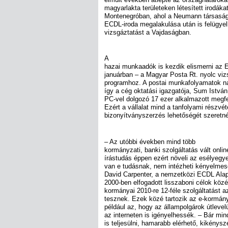
magyarlakta területeken létesített irodáka
Montenegróban, ahol a Neumann társaságna
ECDL-iroda megalakulása után is felügye
vizsgáztatást a Vajdaságban.
A
hazai munkaadók is kezdik elismerni az 
januárban – a Magyar Posta Rt. nyolc viz
programhoz. A postai munkafolyamatok na
így a cég oktatási igazgatója, Sum István
PC-vel dolgozó 17 ezer alkalmazott megfe
Ezért a vállalat mind a tanfolyami részvét
bizonyítványszerzés lehetőségét szeretn
– Az utóbbi években mind több
kormányzati, banki szolgáltatás vált online
írástudás éppen ezért növeli az esélyegye
van e tudásnak, nem intézheti kényelme
David Carpenter, a nemzetközi ECDL Alap
2000-ben elfogadott lisszaboni célok közé
kormányai 2010-re 12-féle szolgáltatást az
tesznek. Ezek közé tartozik az e-kormá
például az, hogy az állampolgárok útleve
az interneten is igényelhessék. – Bár min
is teljesülni, hamarabb elérhető, kikénys