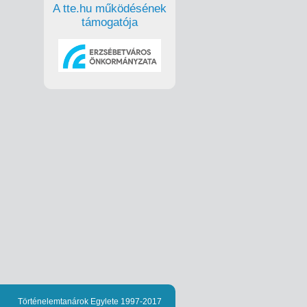
A tte.hu működésének
támogatója
Történelemtanárok Egylete 1997-2017