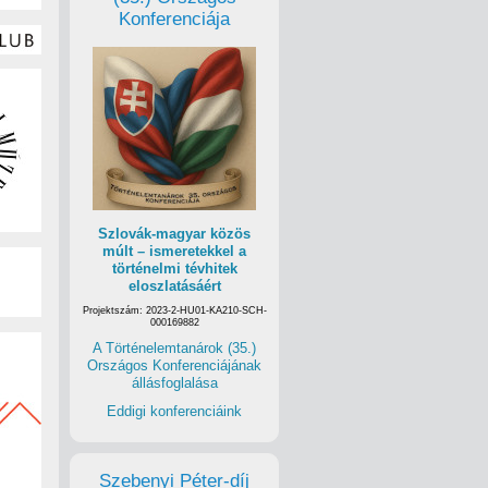
Konferenciája
Szlovák-magyar közös
múlt – ismeretekkel a
történelmi tévhitek
eloszlatásáért
Projektszám: 2023-2-HU01-KA210-SCH-
000169882
A Történelemtanárok (35.)
Országos Konferenciájának
állásfoglalása
Eddigi konferenciáink
Szebenyi Péter-díj