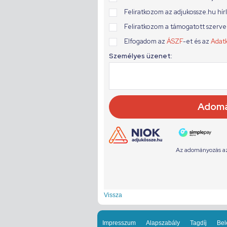
Vissza
Impresszum
Alapszabály
Tagdíj
Bel