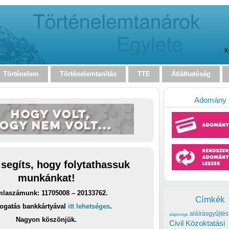
K
Történelem
Történelemtanítás
TTE
Átláthatóság
Adomány
 segíts, hogy folytathassuk
munkánkat!
laszámunk: 11705008 – 20133762.
Címkék
ogatás bankkártyával
itt lehetséges
.
aláírásgyűjtés
alapvizsga
Nagyon köszönjük.
Civil Közoktatási