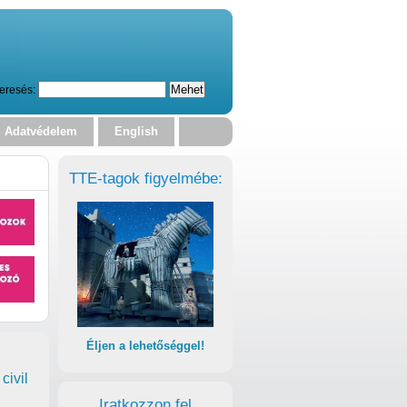
eresés:
Adatvédelem
English
TTE-tagok figyelmébe:
Éljen a lehetőséggel!
civil
Iratkozzon fel