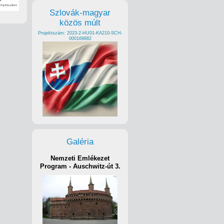
Szlovák-magyar
közös múlt
Projektszám: 2023-2-HU01-KA210-SCH-
000169882
Galéria
Nemzeti Emlékezet
Program - Auschwitz-út 3.