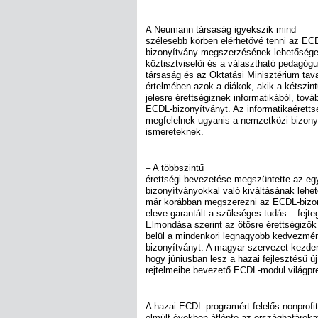
A Neumann társaság igyekszik mind
szélesebb körben elérhetővé tenni az ECD
bizonyítvány megszerzésének lehetősége 
köztisztviselői és a választható pedagó
társaság és az Oktatási Minisztérium ta
értelmében azok a diákok, akik a kétszint
jelesre érettségiznek informatikából, tová
ECDL-bizonyítványt. Az informatikaéretts
megfelelnek ugyanis a nemzetközi bizo
ismereteknek.
– A többszintű
érettségi bevezetése megszüntette az eg
bizonyítványokkal való kiváltásának lehe
már korábban megszerezni az ECDL-bizon
eleve garantált a szükséges tudás – fejteg
Elmondása szerint az ötösre érettségizők
belül a mindenkori legnagyobb kedvezménn
bizonyítványt. A magyar szervezet kezde
hogy júniusban lesz a hazai fejlesztésű új,
rejtelmeibe bevezető ECDL-modul világpre
A hazai ECDL-programért felelős nonprofi
elmúlt években átlépte az országhatárok