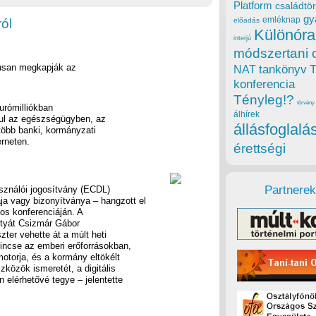
Platform
családtör
gy
emléknap
ól
előadás
Különóra
interjú
módszertani 
kusan megkapják az
tankönyv
NAT
konferencia
Tényleg!?
törvény
urómilliókban
álhírek
ul az egészségügyben, az
állásfoglalá
 több banki, kormányzati
erneten.
érettségi
Partnerek
sználói jogosítvány (ECDL)
a vagy bizonyítványa – hangzott el
s konferenciáján. A
rtyát Csizmár Gábor
zter vehette át a múlt heti
ncse az emberi erőforrásokban,
motorja, és a kormány eltökélt
özök ismeretét, a digitális
n elérhetővé tegye – jelentette