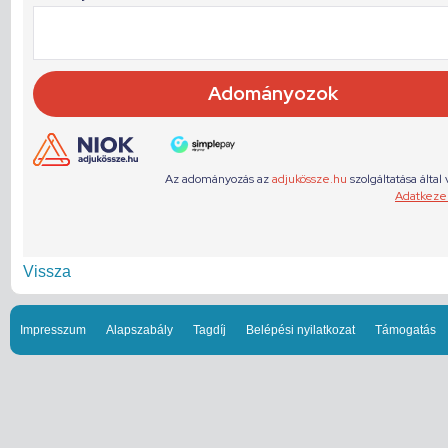
Vissza
Impresszum
Alapszabály
Tagdíj
Belépési nyilatkozat
Támogatás