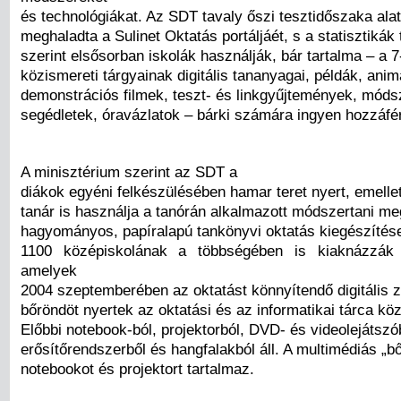
és technológiákat. Az SDT tavaly őszi tesztidőszaka alat
meghaladta a Sulinet Oktatás portáljáét, s a statisztikák
szerint elsősorban iskolák használják, bár tartalma – a 
közismereti tárgyainak digitális tananyagai, példák, anim
demonstrációs filmek, teszt- és linkgyűjtemények, móds
segédletek, óravázlatok – bárki számára ingyen hozzáfé
A minisztérium szerint az SDT a
diákok egyéni felkészülésében hamar teret nyert, emellet
tanár is használja a tanórán alkalmazott módszertani me
hagyományos, papíralapú tankönyvi oktatás kiegészítés
1100 középiskolának a többségében is kiaknázzák 
amelyek
2004 szeptemberében az oktatást könnyítendő digitális z
bőröndöt nyertek az oktatási és az informatikai tárca kö
Előbbi notebook-ból, projektorból, DVD- és videolejátszó
erősítőrendszerből és hangfalakból áll. A multimédiás „b
notebookot és projektort tartalmaz.