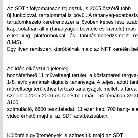
Az SDT-t folyamatosan fejlesztik, s 2005 őszétől több
új funkcióval, tartalommal is bővül. A tananyag-adatbázi
tartalomkezelő keretrendszer a jövőben képes lesz sza
kapcsolatban állni (tananyagok bevitele és kivitele) más
e-learning platformokkal és tanulásmenedzsment re
(LMS).
Egy ilyen rendszert kipróbálnak majd az NFT keretén bel
Az idén elkészül a jelenleg
hozzáférhető 11 műveltségi terület, a közismereti tárgyak 
1-8. évfolyamának digitális tananyaga. A teljes, adott ta
műveltségi területhez tartozó tananyagok mellett a tárc
szerint a 2005-2006-os tanévben már 154 témában 3500
3100
szimuláció, 6600 tesztfeladat, 11 ezer kép, 700 hang- e
videó érhető majd el az SDT adatbázisában.
Különféle gyűjtemények is színesítik majd az SDT