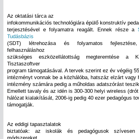
Az oktatási tárca az
infokommunikációs technológiára épülő konstruktív peda
terjesztésével e folyamatra reagált. Ennek része a
Tudásbázis
(SDT) létrehozása és folyamatos fejlesztése
felhasználáshoz
szükséges eszközellátottság megteremtése a 
Tisztaszoftver
program támogatásával. A tervek szerint ez év végéig 5
intézményt vonnak be a közhálóba, hatszáz elzárt vagy h
intézmény számára pedig a műholdas adatszórást teszik
Emellett tavaly és az idén is 300-300 helyi wireless (drót 
hálózat kialakítását, 2006-ig pedig 40 ezer pedagógus t
támogatják.
Az eddigi tapasztalatok
biztatóak: az iskolák és pedagógusok szívesen
módszereket