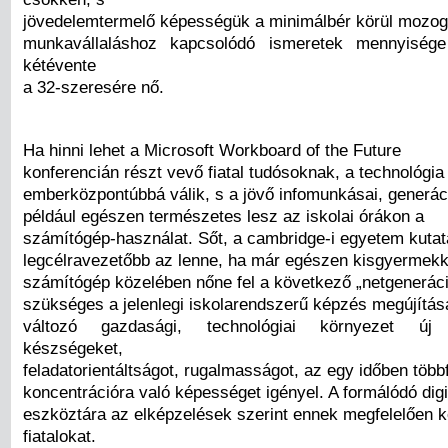
jövedelemtermelő képességük a minimálbér körül mozog
munkavállaláshoz kapcsolódó ismeretek mennyisége
kétévente
a 32-szeresére nő.
Ha hinni lehet a Microsoft Workboard of the Future
konferencián részt vevő fiatal tudósoknak, a technológia
emberközpontúbbá válik, s a jövő infomunkásai, generá
például egészen természetes lesz az iskolai órákon a
számítógép-használat. Sőt, a cambridge-i egyetem kutatá
legcélravezetőbb az lenne, ha már egészen kisgyermekk
számítógép közelében nőne fel a következő „netgeneráci
szükséges a jelenlegi iskolarendszerű képzés megújítás
változó gazdasági, technológiai környezet új 
készségeket,
feladatorientáltságot, rugalmasságot, az egy időben többf
koncentrációra való képességet igényel. A formálódó digi
eszköztára az elképzelések szerint ennek megfelelően ké
fiatalokat.