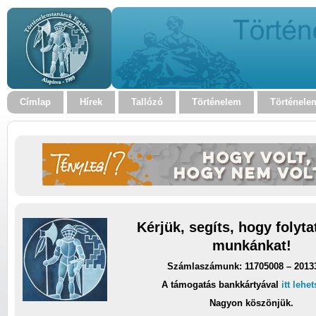
Címlap
Hírek
Tallózó
Történelem
Történele
Kérjük, segíts, hogy folyt
munkánkat!
Számlaszámunk: 11705008 – 2013
A támogatás bankkártyával
itt lehe
Nagyon köszönjük.