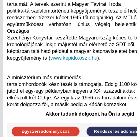
tartalmát. A tervek szerint a Magyar Távirati Iroda
politika-társadalomtörténeti képgyűjteményt tesz elérhet
rendszerben: tízezer képet 1945-től napjainkig. Az MTI 
együttműködést várhatóan június végéig bejelenti
Országos
Széchényi Könyvtár készítette Magyarország képes tört
kronológiájának linkje májustól már elérhető az SDT-ből
képtárban található például a magyar katonaviseletet be
képgyűjtemény is (
www.kepido.oszk.hu
).
A minisztérium más multimédiás
tartalomhordozók készítését is támogatja. Eddig 1100 k
jutott el egy-egy példányban ingyen a XX. századi akták
elkészült két CD-je. Az egyik az 1956-os forradalom és
korát dolgozza föl, a másik pedig a Kádár-korszakot.
Akkor tudunk dolgozni, ha Ön is segít!