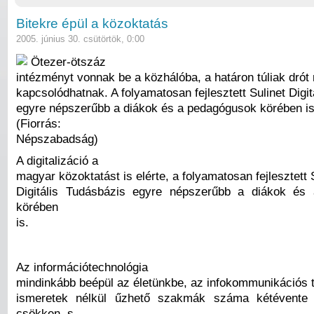
Bitekre épül a közoktatás
2005. június 30. csütörtök, 0:00
Ötezer-ötszáz
intézményt vonnak be a közhálóba, a határon túliak drót 
kapcsolódhatnak. A folyamatosan fejlesztett Sulinet Digi
egyre népszerűbb a diákok és a pedagógusok körében is
(Fiorrás:
Népszabadság)
A digitalizáció a
magyar közoktatást is elérte, a folyamatosan fejlesztett 
Digitális Tudásbázis egyre népszerűbb a diákok és
körében
is.
Az információtechnológia
mindinkább beépül az életünkbe, az infokommunikációs t
ismeretek nélkül űzhető szakmák száma kétévente 
csökken, s