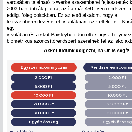
városában található it-Werke szakemberei fejlesztették k
2003-ban dobták piacra, azóta már 450 ilyen rendszert te
eddig, főleg boltokban. Ez az első alkalom, hogy a
leolvasóberendezéseket iskolákban szerelték fel. K
egy
iskolában és a skót Paisleyben döntöttek úgy a helyi ve
biometrikus azonosítórendszert szerelnek fel az iskolák
Akkor tudunk dolgozni, ha Ön is segít!