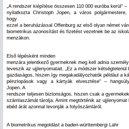
„A rendszer kiépítése összesen 110 000 euróba kerül” –
nyilatkozta Christoph Jopen, a város polgármestere, 
hogy
ezzel a beruházással Offenburg az első olyan német vár
biometrikus azonosítást és fizetést vezetnek be az iskol
menzákon.
Első lépésként minden
menzára jelentkező gyermeknek meg kell adnia személye
leveszik az ujjlenyomatait. „Ez a módszer kétségtelenül
gazdaságos, hiszen így megakadályozhatók például a ká
pénzlopások vagy a kártyák elvesztése” – hangsúly
Jopen. A
rendszer teljesen biztonságos, hiszen csak a gyermekek
számlaszámát tárolja. Amint megtörténik az ujjlenyomat 
ebéd árát azonnal levonják a folyószámláról.
A biometrikus megoldást a baden-württembergi Lahr