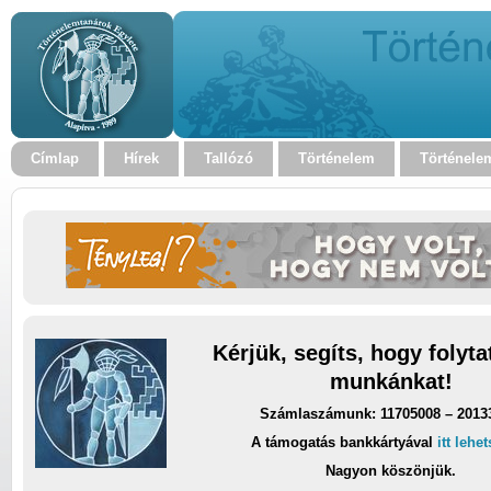
Címlap
Hírek
Tallózó
Történelem
Történele
Kérjük, segíts, hogy folyt
munkánkat!
Számlaszámunk: 11705008 – 2013
A támogatás bankkártyával
itt lehe
Nagyon köszönjük.