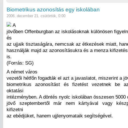
Biometrikus azonosítás egy iskolában
2006. december 21. csütörtök, 0:00
A
jövőben Offenburgban az iskolásoknak különösen figyelni
és
az ujjaik tisztaságára, nemcsak az étkezések miatt, ha
használják majd az azonosításukra és a menza kifizetés
is.
(Forrás: SG)
A német város
vezetői hétfőn fogadták el azt a javaslatot, miszerint a j
biometrikus azonosítást és fizetést vezetnek be a
oktatási
intézményben. A döntés nyolc iskolában összesen 5000 d
jövő szeptembertől már nem kártyával vagy készp
kifizetni
az ebédjüket, hanem ujjlenyomataik segítségével.