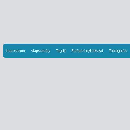
Impresszum
Alapszabály
Tagdíj
Belépési nyilatkozat
Támogatás