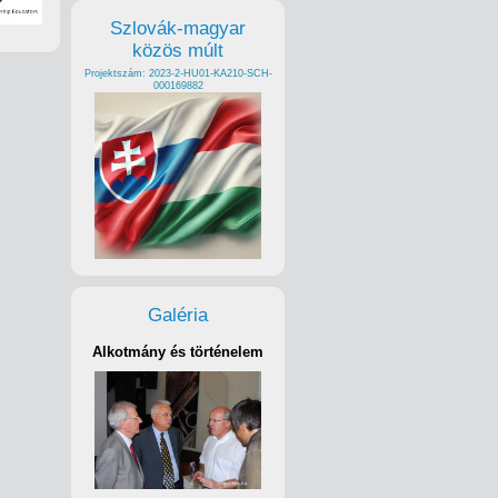
Szlovák-magyar
közös múlt
Projektszám: 2023-2-HU01-KA210-SCH-
000169882
Galéria
Alkotmány és történelem