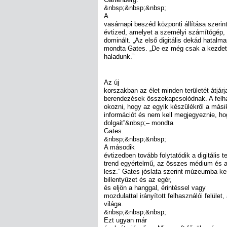
&nbsp;&nbsp;&nbsp;
A
vasárnapi beszéd központi állítása szerint 
évtized, amelyet a személyi számítógép, a
dominált. „Az első digitális dekád hatalm
mondta Gates. „De ez még csak a kezdet
haladunk.”
Az új
korszakban az élet minden területét átjárj
berendezések összekapcsolódnak. A felh
okozni, hogy az egyik készülékről a mási
információt és nem kell megjegyeznie, ho
dolgait”&nbsp;– mondta
Gates.
&nbsp;&nbsp;&nbsp;
A második
évtizedben tovább folytatódik a digitális 
trend egyértelmű, az összes médium és a 
lesz.” Gates jóslata szerint múzeumba kerü
billentyűzet és az egér,
és eljön a hanggal, érintéssel vagy
mozdulattal irányított felhasználói felület
világa.
&nbsp;&nbsp;&nbsp;
Ezt ugyan már