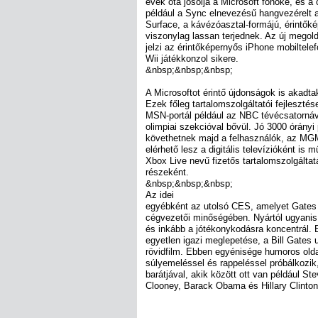
évek óta jósolja a Microsoft főnöke, és a 
például a Sync elnevezésű hangvezérelt a
Surface, a kávézóasztal-formájú, érintő
viszonylag lassan terjednek. Az új megol
jelzi az érintőképernyős iPhone mobiltele
Wii játékkonzol sikere.
&nbsp;&nbsp;&nbsp;
A Microsoftot érintő újdonságok is akadt
Ezek főleg tartalomszolgáltatói fejleszté
MSN-portál például az NBC tévécsatornáv
olimpiai szekcióval bővül. Jó 3000 órányi 
követhetnek majd a felhasználók, az MGM
elérhető lesz a digitális televízióként is
Xbox Live nevű fizetős tartalomszolgáltat
részeként.
&nbsp;&nbsp;&nbsp;
Az idei
egyébként az utolsó CES, amelyet Gates 
cégvezetői minőségében. Nyártól ugyanis 
és inkább a jótékonykodásra koncentrál. E
egyetlen igazi meglepetése, a Bill Gates
rövidfilm. Ebben egyénisége humoros olda
súlyemeléssel és rappeléssel próbálkozik,
barátjával, akik között ott van például St
Clooney, Barack Obama és Hillary Clinton