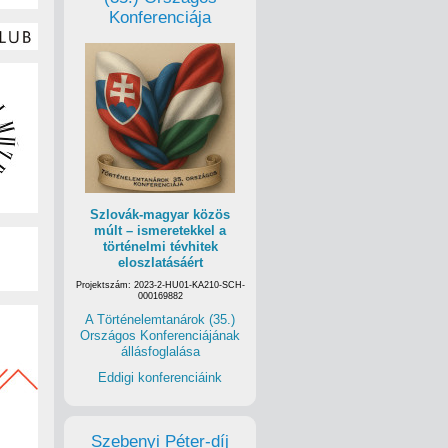
Konferenciája
Szlovák-magyar közös
múlt – ismeretekkel a
történelmi tévhitek
eloszlatásáért
Projektszám: 2023-2-HU01-KA210-SCH-
000169882
A Történelemtanárok (35.)
Országos Konferenciájának
állásfoglalása
Eddigi konferenciáink
Szebenyi Péter-díj