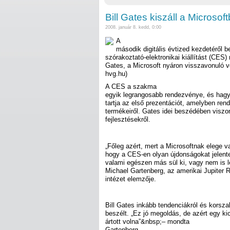
Bill Gates kiszáll a Microsof
2008. január 8. kedd, 0:00
A
második digitális évtized kezdetéről b
szórakoztató-elektronikai kiállítást (CES)
Gates, a Microsoft nyáron visszavonuló v
hvg.hu)
A CES a szakma
egyik legrangosabb rendezvénye, és hagy
tartja az első prezentációt, amelyben ren
termékeiről. Gates idei beszédében viszo
fejlesztésekről.
„Főleg azért, mert a Microsoftnak elege v
hogy a CES-en olyan újdonságokat jelent
valami egészen más sül ki, vagy nem is l
Michael Gartenberg, az amerikai Jupiter R
intézet elemzője.
Bill Gates inkább tendenciákról és korsza
beszélt. „Ez jó megoldás, de azért egy k
ártott volna”&nbsp;– mondta
Gartenberg.