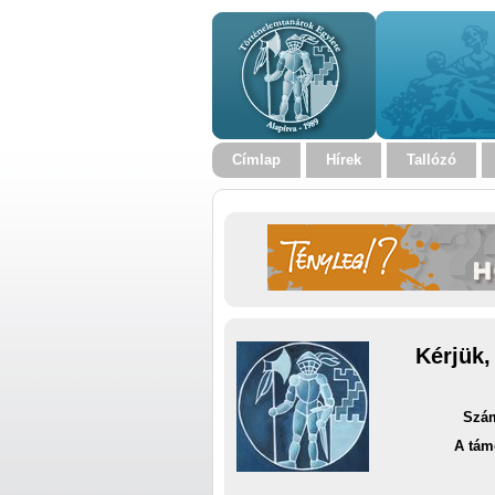
Címlap
Hírek
Tallózó
Kérjük,
Szám
A tám