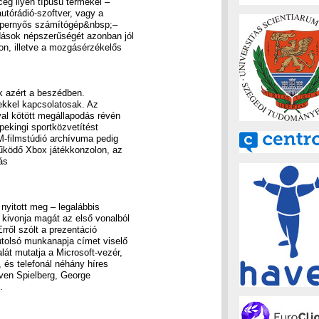
cég ilyen típusú termékei –
utórádió-szoftver, vagy a
képernyős számítógép&nbsp;–
dások népszerűségét azonban jól
fon, illetve a mozgásérzékelős
ak azért a beszédben.
sekkel kapcsolatosak. Az
al kötött megállapodás révén
pekingi sportközvetítést
-filmstúdió archívuma pedig
 működő Xbox játékkonzolon, az
ás
nyitott meg – legalábbis
kivonja magát az első vonalból
rről szólt a prezentáció
 utolsó munkanapja címet viselő
lát mutatja a Microsoft-vezér,
 és telefonál néhány híres
even Spielberg, George
.