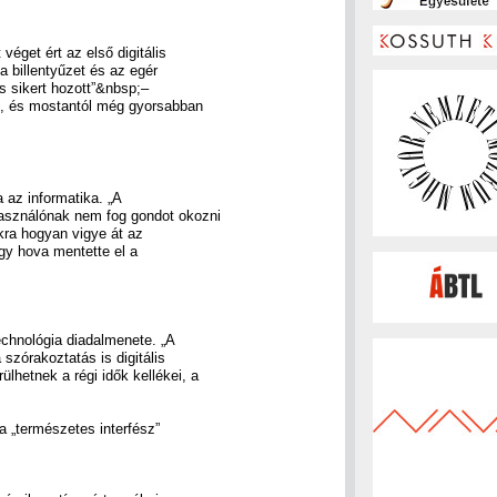
véget ért az első digitális
 billentyűzet és az egér
as sikert hozott”&nbsp;–
, és mostantól még gyorsabban
a az informatika. „A
asználónak nem fog gondot okozni
kra hogyan vigye át az
gy hova mentette el a
technológia diadalmenete. „A
szórakoztatás is digitális
lhetnek a régi idők kellékei, a
, a „természetes interfész”