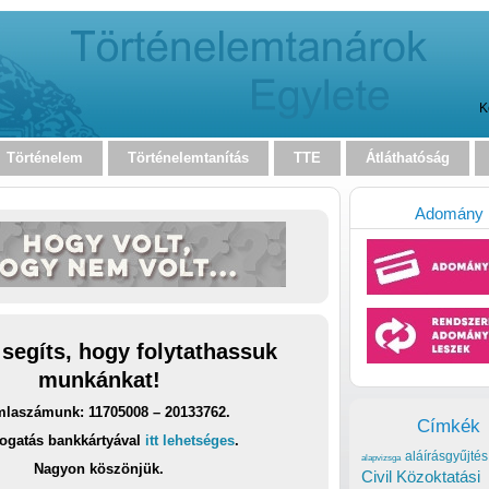
K
Történelem
Történelemtanítás
TTE
Átláthatóság
Adomány
 segíts, hogy folytathassuk
munkánkat!
laszámunk: 11705008 – 20133762.
Címkék
ogatás bankkártyával
itt lehetséges
.
aláírásgyűjtés
alapvizsga
Nagyon köszönjük.
Civil Közoktatási