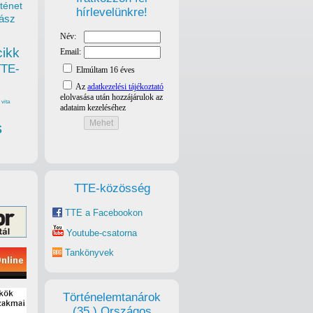
ténet
hírlevelünkre!
ász
cikk
TTE-
vita
s
TTE-közösség
TTE a Facebookon
Youtube-csatorna
Tankönyvek
Történelemtanárok
(35.) Országos