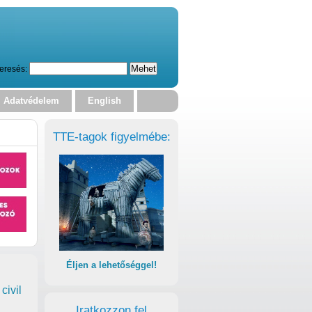
eresés:
Adatvédelem
English
TTE-tagok figyelmébe:
Éljen a lehetőséggel!
civil
Iratkozzon fel