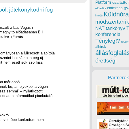
Platform
családtör
gy
emléknap
tból, jótékonykodni fog
előadás
Különóra
interjú
módszertani 
eszélt a Las Vegas-i
tankönyv
NAT
 megnyitó előadásában Bill
konferencia
ezére. (Forrás:
Tényleg!?
törvény
álhírek
állásfoglalá
ományosan a Microsoft alapítója
dszerint beszámol a cég új
érettségi
nt nem esett sok szó friss
Partnerek
an már abból,
enek be, amelyekből a végén
esz semmi” – nyilatkozott
esearch informatikai piackutató
kokról
icsivel több konkrétum nem