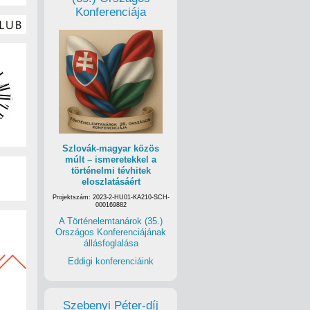
Konferenciája
Szlovák-magyar közös
múlt – ismeretekkel a
történelmi tévhitek
eloszlatásáért
Projektszám: 2023-2-HU01-KA210-SCH-
000169882
A Történelemtanárok (35.)
Országos Konferenciájának
állásfoglalása
Eddigi konferenciáink
Szebenyi Péter-díj