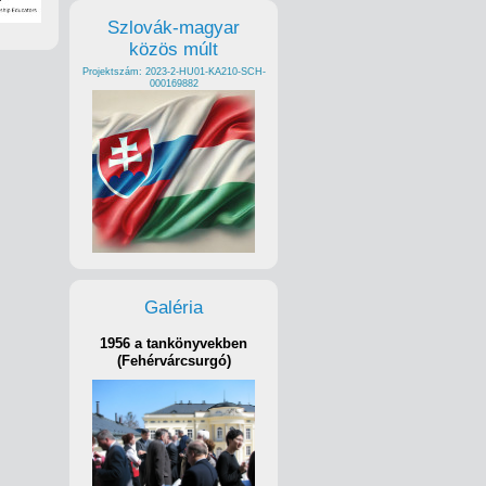
Szlovák-magyar
közös múlt
Projektszám: 2023-2-HU01-KA210-SCH-
000169882
Galéria
1956 a tankönyvekben
(Fehérvárcsurgó)