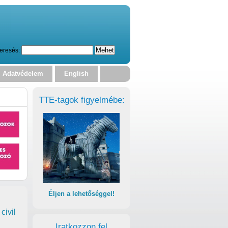
eresés:
Adatvédelem
English
TTE-tagok figyelmébe:
Éljen a lehetőséggel!
civil
Iratkozzon fel