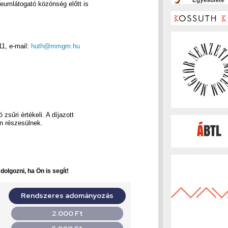
umlátogató közönség előtt is
11, e-mail:
huth@mmgm.hu
sűri értékeli. A díjazott
n részesülnek.
olgozni, ha Ön is segít!