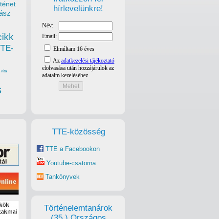
ténet
hírlevelünkre!
ász
cikk
TTE-
vita
s
TTE-közösség
TTE a Facebookon
Youtube-csatorna
Tankönyvek
Történelemtanárok
(35.) Országos