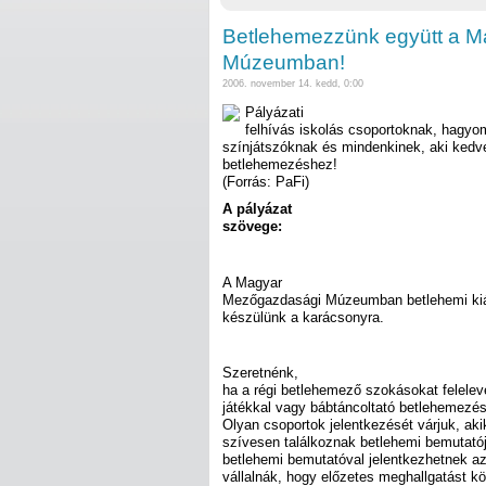
Betlehemezzünk együtt a 
Múzeumban!
2006. november 14. kedd, 0:00
Pályázati
felhívás iskolás csoportoknak, hagy
színjátszóknak és mindenkinek, aki ked
betlehemezéshez!
(Forrás: PaFi)
A pályázat
szövege:
A Magyar
Mezőgazdasági Múzeumban betlehemi kiáll
készülünk a karácsonyra.
Szeretnénk,
ha a régi betlehemező szokásokat felelev
játékkal vagy bábtáncoltató betlehemez
Olyan csoportok jelentkezését várjuk, aki
szívesen találkoznak betlehemi bemutatój
betlehemi bemutatóval jelentkezhetnek a
vállalnák, hogy előzetes meghallgatást