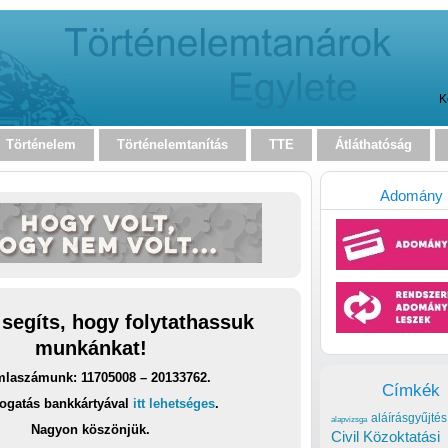
K
Történelem
Történelemtanítás
TTE
Átláthatóság
Adomány
 segíts, hogy folytathassuk
munkánkat!
laszámunk: 11705008 – 20133762.
Címkék
ogatás bankkártyával
itt lehetséges
.
aláírásgyűjtés
alapvizsga
Nagyon köszönjük.
Civil Közoktatási