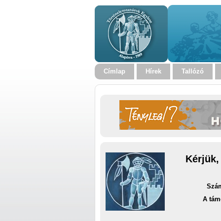
Címlap
Hírek
Tallózó
Kérjük,
Szám
A tám