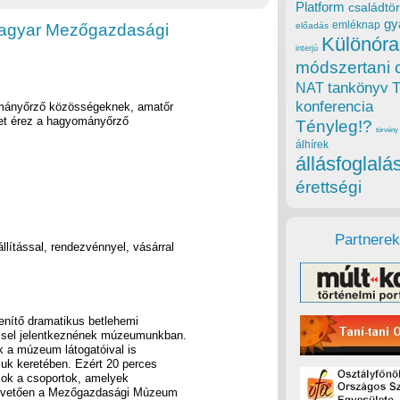
Platform
családtör
gy
emléknap
Magyar Mezőgazdasági
előadás
Különóra
interjú
módszertani 
tankönyv
NAT
konferencia
ományőrző közösségeknek, amatőr
vet érez a hagyományőrző
Tényleg!?
törvény
álhírek
állásfoglalá
érettségi
Partnerek
ítással, rendezvénnyel, vásárral
enítő dramatikus betlehemi
éssel jelentkeznének múzeumunkban.
k a múzeum látogatóival is
uk keretében. Ezért 20 perces
zok a csoportok, amelyek
 követően a Mezőgazdasági Múzeum