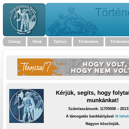
Címlap
Hírek
Tallózó
Történelem
Történele
Kérjük, segíts, hogy folyt
munkánkat!
Számlaszámunk: 11705008 – 2013
A támogatás bankkártyával
itt lehe
Nagyon köszönjük.