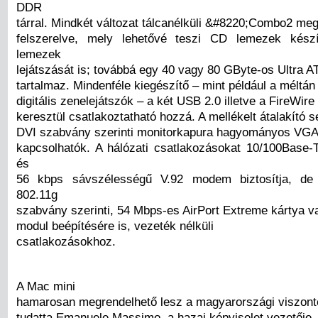
DDR
tárral. Mindkét változat tálcanélküli &#8220;Combo2 meg
felszerelve, mely lehetővé teszi CD lemezek kés
lemezek
lejátszását is; továbbá egy 40 vagy 80 GByte-os Ultra 
tartalmaz. Mindenféle kiegészítő – mint például a méltá
digitális zenelejátszók – a két USB 2.0 illetve a FireWir
keresztül csatlakoztatható hozzá. A mellékelt átalakító s
DVI szabvány szerinti monitorkapura hagyományos VGA
kapcsolhatók. A hálózati csatlakozásokat 10/100Base-
és
56 kbps sávszélességű V.92 modem biztosítja, de
802.11g
szabvány szerinti, 54 Mbps-es AirPort Extreme kártya v
modul beépítésére is, vezeték nélküli
csatlakozásokhoz.
A Mac mini
hamarosan megrendelhető lesz a magyarországi viszonte
tudatta Emanuele Massimo, a hazai képviselet vezetője.