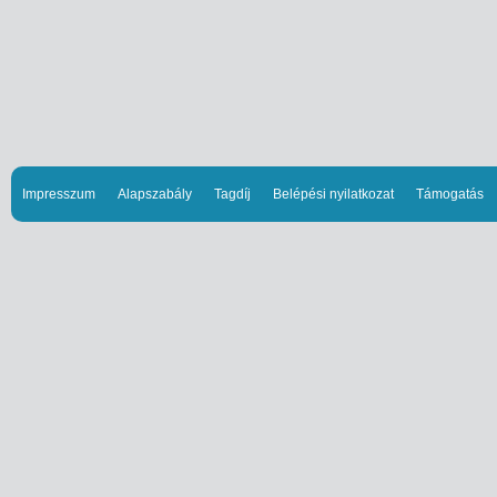
Impresszum
Alapszabály
Tagdíj
Belépési nyilatkozat
Támogatás