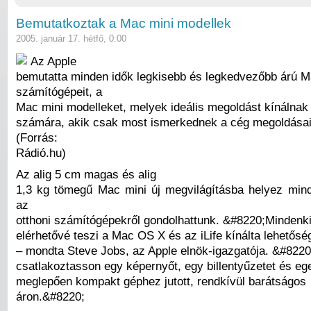
Bemutatkoztak a Mac mini modellek
2005. január 17. hétfő, 0:00
Az Apple
bemutatta minden idők legkisebb és legkedvezőbb árú 
számítógépeit, a
Mac mini modelleket, melyek ideális megoldást kínálna
számára, akik csak most ismerkednek a cég megoldásai
(Forrás:
Rádió.hu)
Az alig 5 cm magas és alig
1,3 kg tömegű Mac mini új megvilágításba helyez mind
az
otthoni számítógépekről gondolhattunk. &#8220;Mindenk
elérhetővé teszi a Mac OS X és az iLife kínálta lehetős
– mondta Steve Jobs, az Apple elnök-igazgatója. &#822
csatlakoztasson egy képernyőt, egy billentyűzetet és eg
meglepően kompakt géphez jutott, rendkívül barátságos
áron.&#8220;