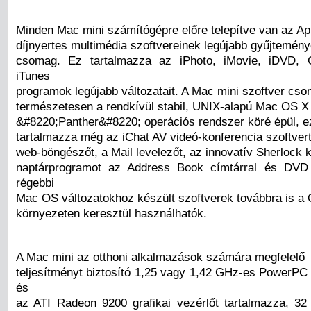
Minden Mac mini számítógépre előre telepítve van az Ap
díjnyertes multimédia szoftvereinek legújabb gyűjteménye
csomag. Ez tartalmazza az iPhoto, iMovie, iDVD,
iTunes
programok legújabb változatait. A Mac mini szoftver cso
természetesen a rendkívül stabil, UNIX-alapú Mac OS X
&#8220;Panther&#8220; operációs rendszer köré épül, e
tartalmazza még az iChat AV videó-konferencia szoftvert
web-böngészőt, a Mail levelezőt, az innovatív Sherlock k
naptárprogramot az Address Book címtárral és DVD l
régebbi
Mac OS változatokhoz készült szoftverek továbbra is a 
környezeten keresztül használhatók.
A Mac mini az otthoni alkalmazások számára megfelelő
teljesítményt biztosító 1,25 vagy 1,42 GHz-es PowerPC
és
az ATI Radeon 9200 grafikai vezérlőt tartalmazza, 32