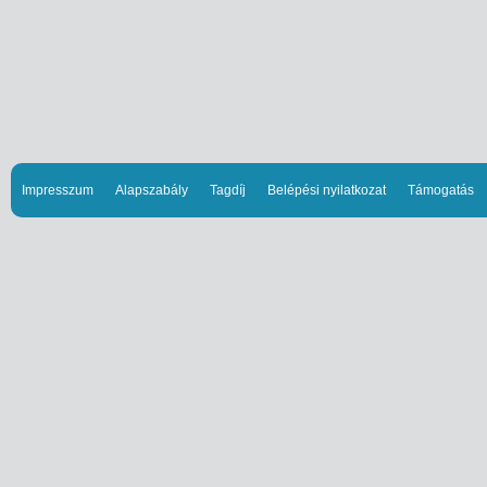
Impresszum
Alapszabály
Tagdíj
Belépési nyilatkozat
Támogatás