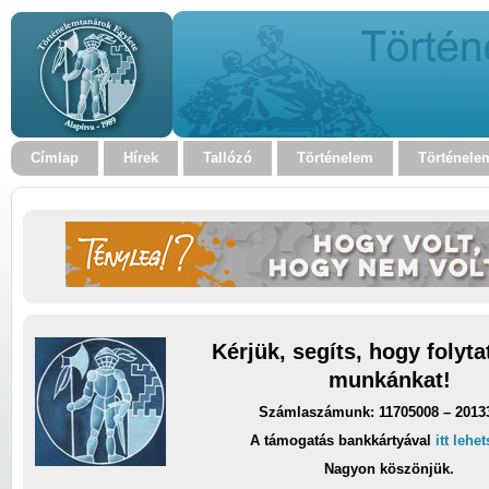
Címlap
Hírek
Tallózó
Történelem
Történele
Kérjük, segíts, hogy folyt
munkánkat!
Számlaszámunk: 11705008 – 2013
A támogatás bankkártyával
itt lehe
Nagyon köszönjük.