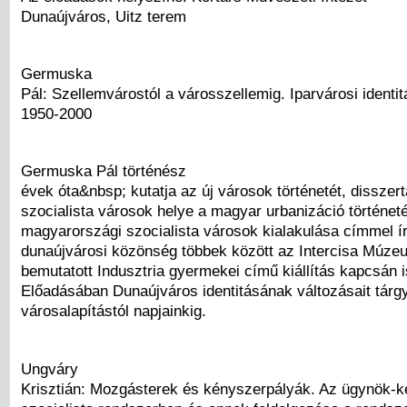
Dunaújváros, Uitz terem
Germuska
Pál: Szellemvárostól a városszellemig. Iparvárosi identit
1950-2000
Germuska Pál történész
évek óta&nbsp; kutatja az új városok történetét, disszert
szocialista városok helye a magyar urbanizáció történet
magyarországi szocialista városok kialakulása címmel í
dunaújvárosi közönség többek között az Intercisa Múz
bemutatott Indusztria gyermekei című kiállítás kapcsán 
Előadásában Dunaújváros identitásának változásait tárgy
városalapítástól napjainkig.
Ungváry
Krisztián: Mozgásterek és kényszerpályák. Az ügynök-k