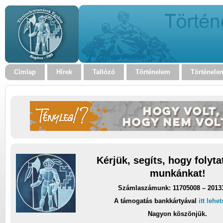
Címlap
Hírek
Tallózó
Történelem
Történele
Kérjük, segíts, hogy folyt
munkánkat!
Számlaszámunk: 11705008 – 2013
A támogatás bankkártyával
itt lehe
Nagyon köszönjük.