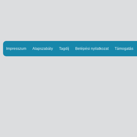
Impresszum
Alapszabály
Tagdíj
Belépési nyilatkozat
Támogatás