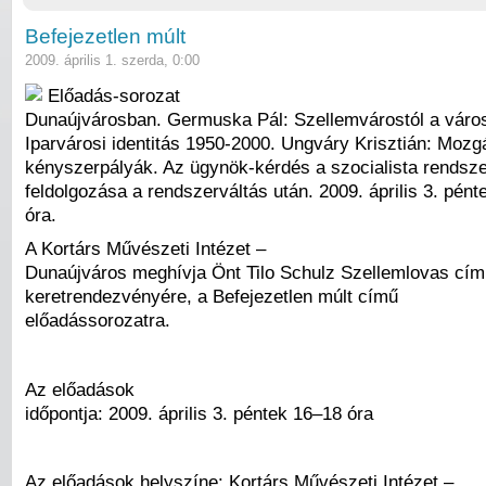
Befejezetlen múlt
2009. április 1. szerda, 0:00
Előadás-sorozat
Dunaújvárosban. Germuska Pál: Szellemvárostól a város
Iparvárosi identitás 1950-2000. Ungváry Krisztián: Mozg
kényszerpályák. Az ügynök-kérdés a szocialista rendsz
feldolgozása a rendszerváltás után. 2009. április 3. pén
óra.
A Kortárs Művészeti Intézet –
Dunaújváros meghívja Önt Tilo Schulz Szellemlovas című
keretrendezvényére, a Befejezetlen múlt című
előadássorozatra.
Az előadások
időpontja: 2009. április 3. péntek 16–18 óra
Az előadások helyszíne: Kortárs Művészeti Intézet –