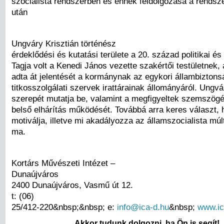
szocialista rendszerben és ennek feldolgozása a rendsz
után
Ungváry Krisztián történész
érdeklődési és kutatási területe a 20. század politikai és
Tagja volt a Kenedi János vezette szakértői testületnek
adta át jelentését a kormánynak az egykori állambiztons
titkosszolgálati szervek irattárainak állományáról. Ung
szerepét mutatja be, valamint a megfigyeltek szemszögéb
belső elhárítás működését. Továbbá arra keres választ, 
motiválja, illetve mi akadályozza az államszocialista múl
ma.
Kortárs Művészeti Intézet –
Dunaújváros
2400 Dunaújváros, Vasmű út 12.
t: (06)
25/412-220&nbsp;&nbsp; e:
info@ica-d.hu
&nbsp;
www.ic
Akkor tudunk dolgozni, ha Ön is segít!