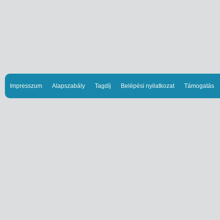
Impresszum
Alapszabály
Tagdíj
Belépési nyilatkozat
Támogatás