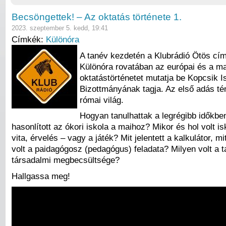
Becsöngettek! – Az oktatás története 1.
2023. szeptember 5. kedd, 19:41
Címkék:
Különóra
A tanév kezdetén a Klubrádió Ötös c
Különóra rovatában az európai és a m
oktatástörténetet mutatja be Kopcsik I
Bizottmányának tagja. Az első adás té
római világ.
Hogyan tanulhattak a legrégibb időkb
hasonlított az ókori iskola a maihoz? Mikor és hol volt isk
vita, érvelés – vagy a játék? Mit jelentett a kalkulátor, m
volt a paidagógosz (pedagógus) feladata? Milyen volt a 
társadalmi megbecsültsége?
Hallgassa meg!