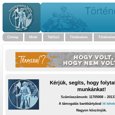
Címlap
Hírek
Tallózó
Történelem
Történele
Kérjük, segíts, hogy folyt
munkánkat!
Számlaszámunk: 11705008 – 2013
A támogatás bankkártyával
itt lehe
Nagyon köszönjük.