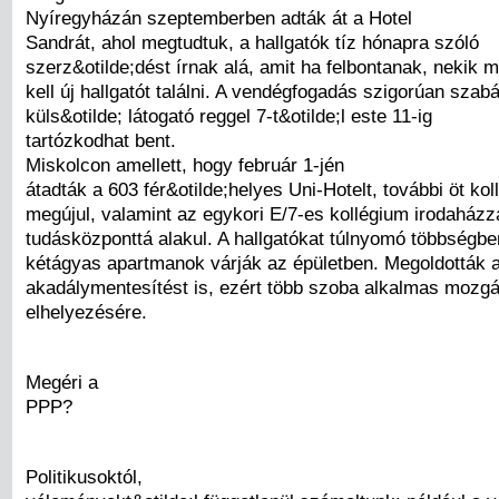
Nyíregyházán szeptemberben adták át a Hotel
Sandrát, ahol megtudtuk, a hallgatók tíz hónapra szóló
szerz&otilde;dést írnak alá, amit ha felbontanak, nekik
kell új hallgatót találni. A vendégfogadás szigorúan szabá
küls&otilde; látogató reggel 7-t&otilde;l este 11-ig
tartózkodhat bent.
Miskolcon amellett, hogy február 1-jén
átadták a 603 fér&otilde;helyes Uni-Hotelt, további öt kol
megújul, valamint az egykori E/7-es kollégium irodaházz
tudásközponttá alakul. A hallgatókat túlnyomó többségbe
kétágyas apartmanok várják az épületben. Megoldották 
akadálymentesítést is, ezért több szoba alkalmas mozgá
elhelyezésére.
Megéri a
PPP?
Politikusoktól,