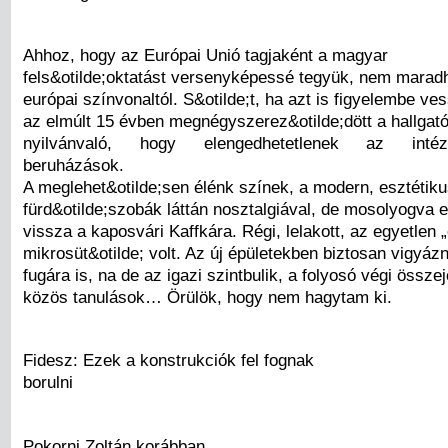
Ahhoz, hogy az Európai Unió tagjaként a magyar
fels&otilde;oktatást versenyképessé tegyük, nem maradh
európai színvonaltól. S&otilde;t, ha azt is figyelembe ve
az elmúlt 15 évben megnégyszerez&otilde;dött a hallgató
nyilvánvaló, hogy elengedhetetlenek az intézmé
beruházások.
A meglehet&otilde;sen élénk színek, a modern, esztétik
fürd&otilde;szobák láttán nosztalgiával, de mosolyogva
vissza a kaposvári Kaffkára. Régi, lelakott, az egyetlen „
mikrosüt&otilde; volt. Az új épületekben biztosan vigyá
fugára is, na de az igazi szintbulik, a folyosó végi össze
közös tanulások… Örülök, hogy nem hagytam ki.
Fidesz: Ezek a konstrukciók fel fognak
borulni
Pokorni Zoltán korábban