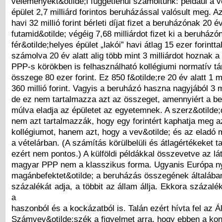
véleményekt&otilde;l függetlenül számoltunk: például a 
épület 2,7 milliárd forintos beruházással valósult meg. 
havi 32 millió forint bérleti díjat fizet a beruházónak 20 é
futamid&otilde; végéig 7,68 milliárdot fizet ki a beruházó
fér&otilde;helyes épület „lakói” havi átlag 15 ezer forintta
számolva 20 év alatt alig több mint 3 milliárdot hoznak 
PPP-s körökben is felhasználható kollégiumi normatív 
összege 80 ezer forint. Ez 850 f&otilde;re 20 év alatt 1 mi
360 millió forint. Vagyis a beruházó haszna nagyjából 3 mil
de ez nem tartalmazza azt az összeget, amennyiért a b
múlva eladja az épületet az egyetemnek. A szerz&otilde
nem azt tartalmazzák, hogy egy forintért kaphatja meg 
kollégiumot, hanem azt, hogy a vev&otilde; és az eladó
a vételárban. (A számítás körülbelüli és átlagértékeket t
ezért nem pontos.) A külföldi példákkal összevetve az lá
magyar PPP nem a klasszikus forma. Ugyanis Európa nyu
magánbefektet&otilde; a beruházás összegének általába
százalékát adja, a többit az állam állja. Ekkora százal
a
haszonból és a kockázatból is. Talán ezért hívta fel az Á
Számvev&otilde;szék a figyelmet arra, hogy ebben a ko