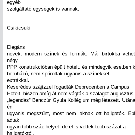
egyéb
szolgáltató egységek is vannak.
Csikicsuki
Elegáns
nevek, modern színek és formák. Már birtokba vehet
négy
PPP konstrukcióban épült hotelt, és mindegyik esetben k
beruházó, nem spóroltak ugyanis a színekkel,
extrákkal.
Keserédes szájízzel fogadták Debrecenben a Campus
Hotelt, hiszen amíg át nem vágták a szalagot augusztus 
„legendás” Benczúr Gyula Kollégium még létezett. Utána
én
ugyanis megszűnt, most nem laknak ott hallgatók. E
adtak
ugyan több száz helyet, de el is vettek több százat a
hallgatóktól.