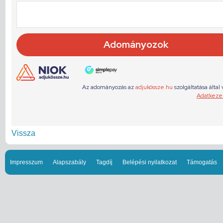
Vissza
Impresszum
Alapszabály
Tagdíj
Belépési nyilatkozat
Támogatás