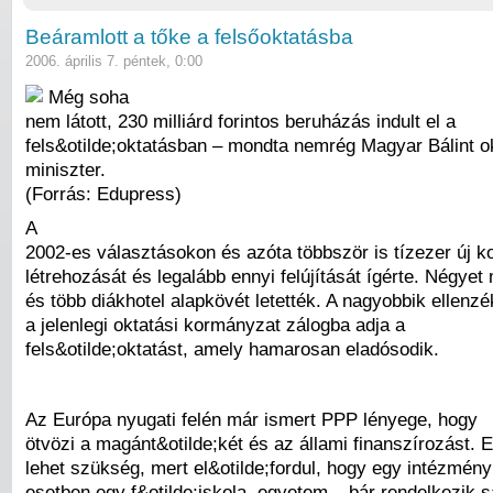
Beáramlott a tőke a felsőoktatásba
2006. április 7. péntek, 0:00
Még soha
nem látott, 230 milliárd forintos beruházás indult el a
fels&otilde;oktatásban – mondta nemrég Magyar Bálint o
miniszter.
(Forrás: Edupress)
A
2002-es választásokon és azóta többször is tízezer új ko
létrehozását és legalább ennyi felújítását ígérte. Négyet
és több diákhotel alapkövét letették. A nagyobbik ellenzék
a jelenlegi oktatási kormányzat zálogba adja a
fels&otilde;oktatást, amely hamarosan eladósodik.
Az Európa nyugati felén már ismert PPP lényege, hogy
ötvözi a magánt&otilde;két és az állami finanszírozást. E
lehet szükség, mert el&otilde;fordul, hogy egy intézmén
esetben egy f&otilde;iskola, egyetem – bár rendelkezik s