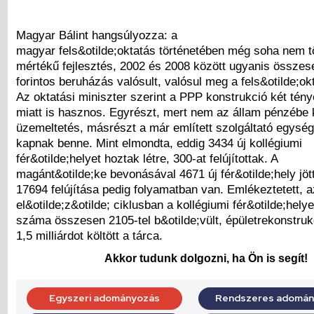
Magyar Bálint hangsúlyozza: a
magyar fels&otilde;oktatás történetében még soha nem tö
mértékű fejlesztés, 2002 és 2008 között ugyanis összese
forintos beruházás valósult, valósul meg a fels&otilde;ok
Az oktatási miniszter szerint a PPP konstrukció két tény
miatt is hasznos. Egyrészt, mert nem az állam pénzébe 
üzemeltetés, másrészt a már említett szolgáltató egység
kapnak benne. Mint elmondta, eddig 3434 új kollégiumi
fér&otilde;helyet hoztak létre, 300-at felújítottak. A
magánt&otilde;ke bevonásával 4671 új fér&otilde;hely jött
17694 felújítása pedig folyamatban van. Emlékeztetett, a
el&otilde;z&otilde; ciklusban a kollégiumi fér&otilde;hely
száma összesen 2105-tel b&otilde;vült, épületrekonstruk
1,5 milliárdot költött a tárca.
Akkor tudunk dolgozni, ha Ön is segít!