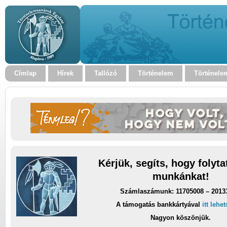
Címlap
Hírek
Tallózó
Történelem
Történele
Kérjük, segíts, hogy folyt
munkánkat!
Számlaszámunk: 11705008 – 2013
A támogatás bankkártyával
itt lehe
Nagyon köszönjük.