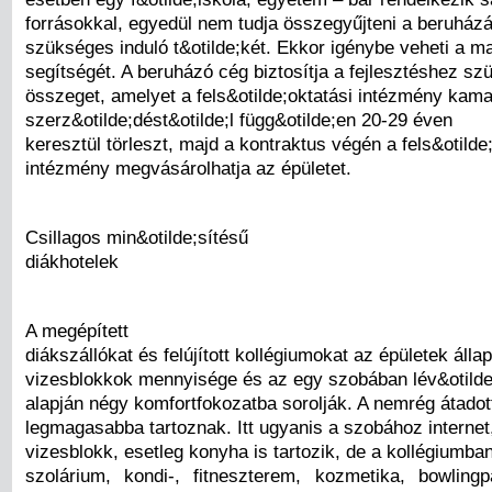
forrásokkal, egyedül nem tudja összegyűjteni a beruház
szükséges induló t&otilde;két. Ekkor igénybe veheti a m
segítségét. A beruházó cég biztosítja a fejlesztéshez s
összeget, amelyet a fels&otilde;oktatási intézmény kama
szerz&otilde;dést&otilde;l függ&otilde;en 20-29 éven
keresztül törleszt, majd a kontraktus végén a fels&otilde
intézmény megvásárolhatja az épületet.
Csillagos min&otilde;sítésű
diákhotelek
A megépített
diákszállókat és felújított kollégiumokat az épületek állap
vizesblokkok mennyisége és az egy szobában lév&otild
alapján négy komfortfokozatba sorolják. A nemrég átadot
legmagasabba tartoznak. Itt ugyanis a szobához internet
vizesblokk, esetleg konyha is tartozik, de a kollégiumban
szolárium, kondi-, fitneszterem, kozmetika, bowling