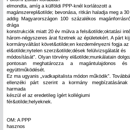
elmondta, amíg a külföldi PPP-knél korlátozott a
magánszerepl&otilde; bevonása, ritkán haladja meg a 30
addig Magyarországon 100 százalékos magánforrásró
drága
konstrukciók miatt 20 év múlva a fels&otilde;oktatási i
három-négyszeres árat fizetnek az épületekért. A párt kij
kormányváltást követ&otilde;en kezdeményezni fogja az
el&otilde;nytelen szerz&otilde;dések felülvizsgálatát és
módosítását”. Olyan törvény el&otilde;munkálatain dolgo
pontosan meghatározza a magántulajdonos é
együttműködését.
Ez ma ugyanis „vadkapitalista módon működik”. Továbbá
ellenzéki párt szerint a kormány megbízatásának 
harmada
készül el az eredetileg ígért kollégiumi
fér&otilde;helyeknek.
OM: A PPP
hasznos