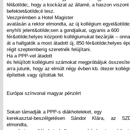
fél&otilde;, hogy a kockázat az államé, a haszon viszont
befektet&otilde;é lesz.
Veszprémben a Hotel Magister
avatásán a rektor elmondta, az új kollégium egyel&otild
enyhíti jelent&otilde;sen a gondjaikat, ugyanis a 600
fér&otilde;helyes központi kollégiumukat bezárják – onn
át a hallgatók a most átadott új, 850 fér&otilde;helyes épü
régit szeptemberig szeretnék felújítani.
Ha a PPP-vel átadott
és felújított kollégiumi számokat megpróbáljuk összesíte
arra jutunk, hogy az elmúlt négy évben kb. ötezer kollégi
építettek vagy újítottak fel.
Európai színvonal magyar pénzért
Sokan támadják a PPP-s diákhoteleket, egy
kerekasztal-beszélgetésen Sándor Klára, az SZD
elmondta,