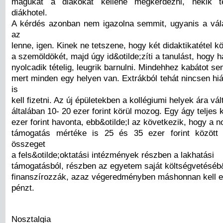
magukat a diákokat kellene megkérdezni, nekik t
diákhotel.
A kérdés azonban nem igazolna semmit, ugyanis a vá
az
lenne, igen. Kinek ne tetszene, hogy két didaktikatétel kö
a szemöldökét, majd úgy id&otilde;zíti a tanulást, hogy ha
nyolcadik tételig, leugrik barnulni. Mindehhez kabátot se
mert minden egy helyen van. Extrákból tehát nincsen hi
is
kell fizetni. Az új épületekben a kollégiumi helyek ára vál
általában 10- 20 ezer forint körül mozog. Egy ágy teljes 
ezer forint havonta, ebb&otilde;l az következik, hogy a n
támogatás mértéke is 25 és 35 ezer forint között 
összeget
a fels&otilde;oktatási intézmények részben a lakhatási
támogatásból, részben az egyetem saját költségvetéséb&
finanszírozzák, azaz végeredményben máshonnan kell e
pénzt.
Nosztalgia