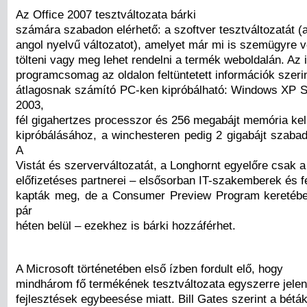
Az Office 2007 tesztváltozata bárki
számára szabadon elérhető: a szoftver tesztváltozatát (a
angol nyelvű változatot), amelyet már mi is szemügyre ve
tölteni vagy meg lehet rendelni a termék weboldalán. Az i
programcsomag az oldalon feltüntetett információk szerin
átlagosnak számító PC-ken kipróbálható: Windows XP 
2003,
fél gigahertzes processzor és 256 megabájt memória kel
kipróbálásához, a winchesteren pedig 2 gigabájt szabad
A
Vistát és szerverváltozatát, a Longhornt egyelőre csak a
előfizetéses partnerei – elsősorban IT-szakemberek és f
kapták meg, de a Consumer Preview Program keretéb
pár
héten belül – ezekhez is bárki hozzáférhet.
A Microsoft történetében első ízben fordult elő, hogy
mindhárom fő termékének tesztváltozata egyszerre jele
fejlesztések egybeesése miatt. Bill Gates szerint a bét