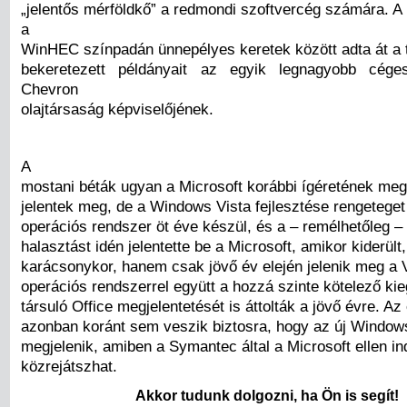
„jelentős mérföldkő” a redmondi szoftvercég számára. A
a
WinHEC színpadán ünnepélyes keretek között adta át a 
bekeretezett példányait az egyik legnagyobb cége
Chevron
olajtársaság képviselőjének.
A
mostani béták ugyan a Microsoft korábbi ígéretének meg
jelentek meg, de a Windows Vista fejlesztése rengeteget 
operációs rendszer öt éve készül, és a – remélhetőleg – 
halasztást idén jelentette be a Microsoft, amikor kiderü
karácsonykor, hanem csak jövő év elején jelenik meg a V
operációs rendszerrel együtt a hozzá szinte kötelező ki
társuló Office megjelentetését is áttolták a jövő évre. A
azonban koránt sem veszik biztosra, hogy az új Window
megjelenik, amiben a Symantec által a Microsoft ellen ind
közrejátszhat.
Akkor tudunk dolgozni, ha Ön is segít!