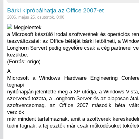
Bárki kipróbálhatja az Office 2007-et
2006. május 25. csütörtök, 0:00
Megjelentek
a Microsoft készülő irodai szoftverének és operációs re
teszváltozatai: az Office bétáját bárki letöltheti, a Windo
Longhorn Servert pedig egyelőre csak a cég partnerei ve
kezükbe.
(Forrás: origo)
A
Microsoft a Windows Hardware Engineering Confer
tegnapi
nyitónapján jelentette meg a XP utódja, a Windows Vista
szerverváltozata, a Longhorn Server és az alaposan átala
szoftvercsomag, az Office 2007 második béta vált
verziók
már mindent tartalmaznak, amit a szoftverek kereskedelm
tudni fognak, a fejlesztők már csak működésüket tökélete