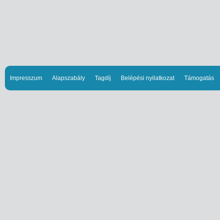
Impresszum
Alapszabály
Tagdíj
Belépési nyilatkozat
Támogatás