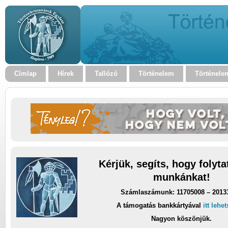
Címlap
Hírek
Tallózó
Történelem
Történele
Kérjük, segíts, hogy folyt
munkánkat!
Számlaszámunk: 11705008 – 2013
A támogatás bankkártyával
itt lehe
Nagyon köszönjük.