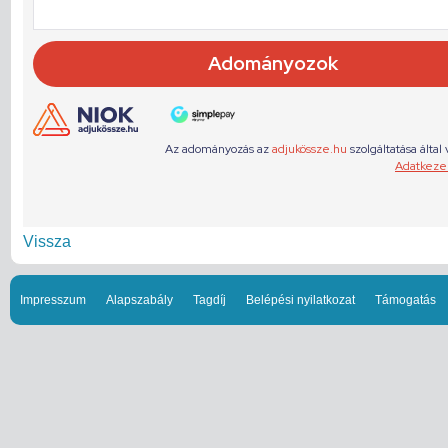
Vissza
Impresszum
Alapszabály
Tagdíj
Belépési nyilatkozat
Támogatás