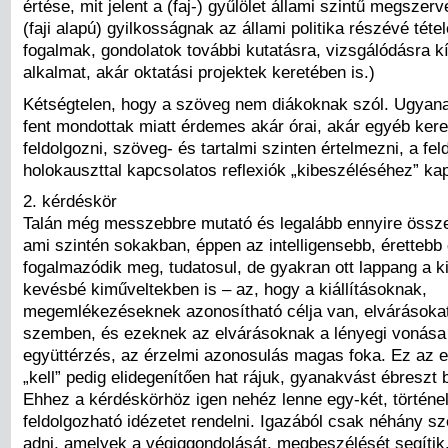
értése, mit jelent a (faj-) gyűlölet állami szintű megsze
(faji alapú) gyilkosságnak az állami politika részévé téte
fogalmak, gondolatok további kutatásra, vizsgálódásra k
alkalmat, akár oktatási projektek keretében is.)
Kétségtelen, hogy a szöveg nem diákoknak szól. Ugyan
fent mondottak miatt érdemes akár órai, akár egyéb kere
feldolgozni, szöveg- és tartalmi szinten értelmezni, a fel
holokauszttal kapcsolatos reflexiók „kibeszéléséhez” kap
2. kérdéskör
Talán még messzebbre mutató és legalább ennyire össze
ami szintén sokakban, éppen az intelligensebb, érettebb
fogalmazódik meg, tudatosul, de gyakran ott lappang a 
kevésbé kiműveltekben is – az, hogy a kiállításoknak,
megemlékezéseknek azonosítható célja van, elvárásoka
szemben, és ezeknek az elvárásoknak a lényegi vonása 
együttérzés, az érzelmi azonosulás magas foka. Ez az e
„kell” pedig elidegenítően hat rájuk, gyanakvást ébreszt
Ehhez a kérdéskörhöz igen nehéz lenne egy-két, történel
feldolgozható idézetet rendelni. Igazából csak néhány s
adni, amelyek a végiggondolását, megbeszélését segítik