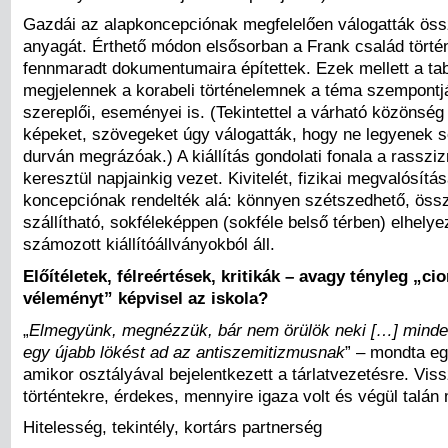
Gazdái az alapkoncepciónak megfelelően válogatták össz
anyagát. Érthető módon elsősorban a Frank család törté
fennmaradt dokumentumaira építettek. Ezek mellett a ta
megjelennek a korabeli történelemnek a téma szempontjá
szereplői, eseményei is. (Tekintettel a várható közönség
képeket, szövegeket úgy válogatták, hogy ne legyenek 
durván megrázóak.) A kiállítás gondolati fonala a rasszi
keresztül napjainkig vezet. Kivitelét, fizikai megvalósít
koncepciónak rendelték alá: könnyen szétszedhető, öss
szállítható, sokféleképpen (sokféle belső térben) elhelye
számozott kiállítóállványokból áll.
Előítéletek, félreértések, kritikák – avagy tényleg „cio
véleményt” képvisel az iskola?
„
Elmegyünk, megnézzük, bár nem örülök neki […] minden 
egy újabb lökést ad az antiszemitizmusnak
” – mondta eg
amikor osztályával bejelentkezett a tárlatvezetésre. Vis
történtekre, érdekes, mennyire igaza volt és végül talá
Hitelesség, tekintély, kortárs partnerség