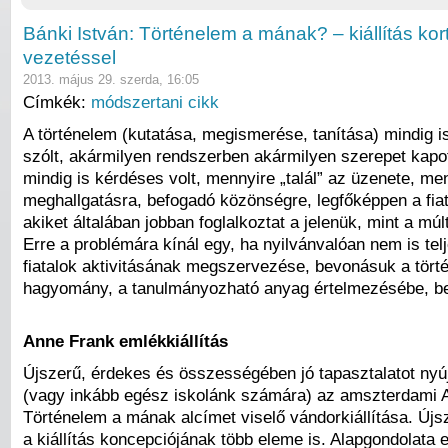
Bánki István: Történelem a mának? – kiállítás kor
vezetéssel
2013. május 29. szerda, 16:05
Címkék:
módszertani cikk
A történelem (kutatása, megismerése, tanítása) mindig i
szólt, akármilyen rendszerben akármilyen szerepet kapo
mindig is kérdéses volt, mennyire „talál” az üzenete, men
meghallgatásra, befogadó közönségre, legfőképpen a fia
akiket általában jobban foglalkoztat a jelenük, mint a múl
Erre a problémára kínál egy, ha nyilvánvalóan nem is tel
fiatalok aktivitásának megszervezése, bevonásuk a tört
hagyomány, a tanulmányozható anyag értelmezésébe, b
Anne Frank emlékkiállítás
Újszerű, érdekes és összességében jó tapasztalatot ny
(vagy inkább egész iskolánk számára) az amszterdami 
Történelem a mának alcímet viselő vándorkiállítása. Új
a kiállítás koncepciójának több eleme is. Alapgondolata