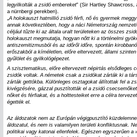
legyilkolták a zsidó embereket
” (Sir Hartley Shawcross, 
a nürnbergi perekben).
„
A holokauszt hatmillió zsidó férfi, nő és gyermek meggyil
annak következtében, hogy a náci Németország nemzeti p
céljául tűzte ki az általa uralt területeken az összes zsidó
holokauszt megmutatja, hogyan nőtt ki a történelmi gyök
antiszemitizmusból és az időről időre, spontán kirobban
erőszakból a kíméletlen, előre eltervezett, állami szint
gyűlölet és gyilkológépezet.
A szisztematikus, előre eltervezett népirtás elsődleges c
zsidók voltak. A németek csak a zsidókat zárták ki a tá
zárták gettókba. Különleges osztagokat állítottak fel a z
kivégzésére, gázzal pusztították el a zsidó csecsemőke
nőket és férfiakat, és a holttesteiket erre a célra terve
égették el.
Az áldozatok nem az Európán végigpusztító küzdelemne
áldozatul, és nem is valamilyen területi konfliktusnak. N
politikai vagy katonai ellenfelek. Egészen egyszerűen a