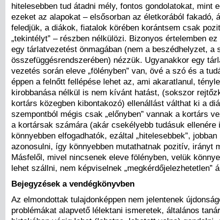
hitelesebben tud átadni mély, fontos gondolatokat, mint e
ezeket az alapokat – elsősorban az életkorából fakadó, 
feledjük, a diákok, fiatalok körében korántsem csak pozi
„tekintélyt” – részben nélkülözi. Bizonyos értelemben ez 
egy tárlatvezetést önmagában (nem a beszédhelyzet, a sz
összefüggésrendszerében) nézzük. Ugyanakkor egy tárl
vezetés során eleve „fölényben” van, övé a szó és a tu
éppen a felnőtt fellépése lehet az, ami akaratlanul, tényl
kirobbanása nélkül is nem kívánt hatást, (sokszor rejtőz
kortárs közegben kibontakozó) ellenállást válthat ki a di
szempontból mégis csak „előnyben” vannak a kortárs vez
a kortársak számára (akár csekélyebb tudásuk ellenére 
könnyebben elfogadhatók, ezáltal „hitelesebbek”, jobban 
azonosulni, így könnyebben mutathatnak pozitív, irányt m
Másfelől, mivel nincsenek eleve fölényben, velük könny
lehet szállni, nem képviselnek „megkérdőjelezhetetlen” á
Bejegyzések a vendégkönyvben
Az elmondottak tulajdonképpen nem jelentenek újdonságo
problémákat alapvető lélektani ismeretek, általános tanár