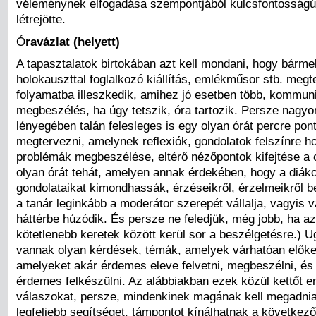
véleménynek elfogadása szempontjából kulcsfontosság
létrejötte.
Ó
ravázlat (helyett)
A tapasztalatok birtokában azt kell mondani, hogy bármel
holokauszttal foglalkozó kiállítás, emlékműsor stb. megt
folyamatba illeszkedik, amihez jó esetben több, kommuni
megbeszélés, ha úgy tetszik, óra tartozik. Persze nagyo
lényegében talán felesleges is egy olyan órát percre pon
megtervezni, amelynek reflexiók, gondolatok felszínre ho
problémák megbeszélése, eltérő nézőpontok kifejtése a c
olyan órát tehát, amelyen annak érdekében, hogy a diáko
gondolataikat kimondhassák, érzéseikről, érzelmeikről 
a tanár leginkább a moderátor szerepét vállalja, vagyis 
háttérbe húzódik. És persze ne feledjük, még jobb, ha az
kötetlenebb keretek között kerül sor a beszélgetésre.) 
vannak olyan kérdések, témák, amelyek várhatóan előker
amelyeket akár érdemes eleve felvetni, megbeszélni, é
érdemes felkészülni. Az alábbiakban ezek közül kettőt e
válaszokat, persze, mindenkinek magának kell megadni
legfeljebb segítséget, támpontot kínálhatnak a következő