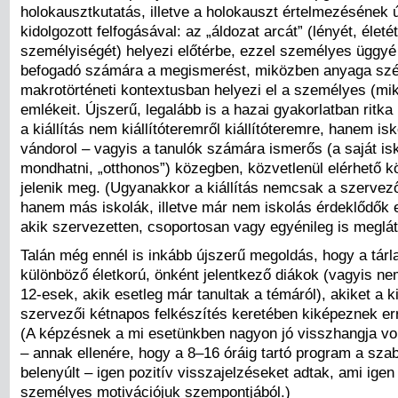
holokausztkutatás, illetve a holokauszt értelmezésének 
kidolgozott felfogásával: az „áldozat arcát” (lényét, életét
személyiségét) helyezi előtérbe, ezzel személyes üggyé 
befogadó számára a megismerést, miközben anyaga szé
makrotörténeti kontextusban helyezi el a személyes (mik
emlékeit. Újszerű, legalább is a hazai gyakorlatban ritk
a kiállítás nem kiállítóteremről kiállítóteremre, hanem isk
vándorol – vagyis a tanulók számára ismerős (a saját is
mondhatni, „otthonos”) közegben, közvetlenül elérhető 
jelenik meg. (Ugyanakkor a kiállítás nemcsak a szervező 
hanem más iskolák, illetve már nem iskolás érdeklődők elő
akik szervezetten, csoportosan vagy egyénileg is meglát
Talán még ennél is inkább újszerű megoldás, hogy a tárla
különböző életkorú, önként jelentkező diákok (vagyis n
12-esek, akik esetleg már tanultak a témáról), akiket a ki
szervezői kétnapos felkészítés keretében kiképeznek err
(A képzésnek a mi esetünkben nagyon jó visszhangja vol
– annak ellenére, hogy a 8–16 óráig tartó program a sza
belenyúlt – igen pozitív visszajelzéseket adtak, ami igen
személyes motivációjuk szempontjából.)