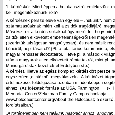
1. kérdéskör. Miért éppen a holokausztról emlékezünk m
kell megemlékeznünk róla?
A kérdésnek persze eleve van egy éle – „nekünk”, nem 
származásúaknak miért kell a zsidók tragédiájáról meg
Másrészt ez a kérdés sokaknál úgy merül fel, hogy miér
zsidók ellen elkövetett embertelenségekről kell megeml
(szerintük túlságosan hangsúlyosan), és nem másik ren
bűneiről, népirtásairól? (Pl. a totalitárius kommunista, e
magyar rendszer áldozatairól, illetve pl. a második világh
után a magyarok ellen elkövetett rémtettekről, mint pl. a
Maniu-gárdisták követtek el Erdélyben stb.)
A kérdést, illetve az egész komplex kérdéskört persze n
egyszerűen „elintézni”, megválaszolni. A két idézet átgo
értelmezése, feldolgozása azonban mindenképpen segít
ehhez. (Az idézetek forrása az USA, Farmington Hills-i 
Memorial Center/Zekelman Family Campus honlapja –
www.holocaustcenter.org/About the Holocaust; a szerző 
fordításaiban.)
„
A történelemben nem találunk hasonlót ahhoz, ahogyan 