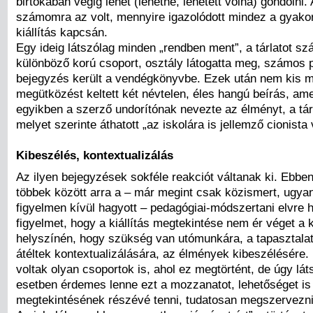
birtokában végig lehet (lehetne, lehetett volna) gondolni
számomra az volt, mennyire igazolódott mindez a gyakor
kiállítás kapcsán.
Egy ideig látszólag minden „rendben ment”, a tárlatot s
különböző korú csoport, osztály látogatta meg, számos p
bejegyzés került a vendégkönyvbe. Ezek után nem kis me
megütközést keltett két névtelen, éles hangú beírás, am
egyikben a szerző undorítónak nevezte az élményt, a tár
melyet szerinte áthatott „az iskolára is jellemző cionista
Kibeszélés, kontextualizálás
Az ilyen bejegyzések sokféle reakciót váltanak ki. Ebbe
többek között arra a – már megint csak közismert, ugya
figyelmen kívül hagyott – pedagógiai-módszertani elvre h
figyelmet, hogy a kiállítás megtekintése nem ér véget a ki
helyszínén, hogy szükség van utómunkára, a tapasztalato
átéltek kontextualizálására, az élmények kibeszélésére.
voltak olyan csoportok is, ahol ez megtörtént, de úgy lát
esetben érdemes lenne ezt a mozzanatot, lehetőséget is a
megtekintésének részévé tenni, tudatosan megszervezni