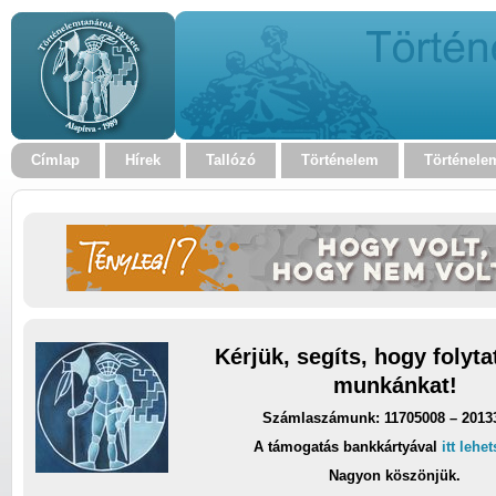
Címlap
Hírek
Tallózó
Történelem
Történele
Kérjük, segíts, hogy folyt
munkánkat!
Számlaszámunk: 11705008 – 2013
A támogatás bankkártyával
itt lehe
Nagyon köszönjük.