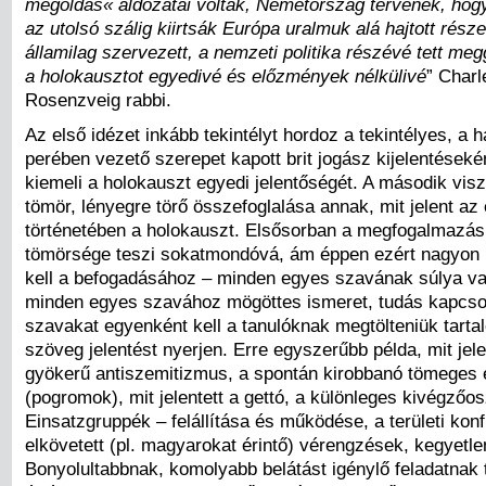
megoldás« áldozatai voltak, Németország tervének, hog
az utolsó szálig kiirtsák Európa uralmuk alá hajtott része
államilag szervezett, a nemzeti politika részévé tett meg
a holokausztot egyedivé és előzmények nélkülivé
” Charl
Rosenzveig rabbi.
Az első idézet inkább tekintélyt hordoz a tekintélyes, a
perében vezető szerepet kapott brit jogász kijelentésekén
kiemeli a holokauszt egyedi jelentőségét. A második vis
tömör, lényegre törő összefoglalása annak, mit jelent a
történetében a holokauszt. Elsősorban a megfogalmazás 
tömörsége teszi sokatmondóvá, ám éppen ezért nagyon 
kell a befogadásához – minden egyes szavának súlya va
minden egyes szavához mögöttes ismeret, tudás kapcsol
szavakat egyenként kell a tanulóknak megtölteniük tart
szöveg jelentést nyerjen. Erre egyszerűbb példa, mit jele
gyökerű antiszemitizmus, a spontán kirobbanó tömeges
(pogromok), mit jelentett a gettó, a különleges kivégzőo
Einsatzgruppék – felállítása és működése, a területi konf
elkövetett (pl. magyarokat érintő) vérengzések, kegyetl
Bonyolultabbnak, komolyabb belátást igénylő feladatnak 