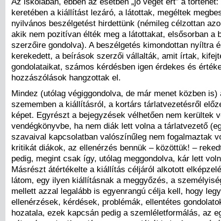
Az iskolában, ebben az esetben „jó véget ért” a történet
keretében a kiállítást lezáró, a látottak, megéltek megbe
nyilvános beszélgetést hirdettünk (némileg célzottan az
akik nem pozitívan élték meg a látottakat, elsősorban a 
szerzőire gondolva). A beszélgetés kimondottan nyíltra é
kerekedett, a beírások szerzői vállalták, amit írtak, kifejt
gondolataikat, számos kérdésben igen érdekes és érték
hozzászólások hangzottak el.
Mindez (utólag végiggondolva, de már menet közben is) á
szememben a kiállításról, a kortárs tárlatvezetésről előz
képet. Egyrészt a bejegyzések vélhetően nem kerültek v
vendégkönyvbe, ha nem diák lett volna a tárlatvezető (egy
szavaival kapcsolatban valószínűleg nem fogalmaztak v
kritikát diákok, az ellenérzés bennük – közöttük! – reked
pedig, megint csak így, utólag meggondolva, kár lett voln
Másrészt átértékelte a kiállítás céljáról alkotott elképze
látom, egy ilyen kiállításnak a meggyőzés, a személyisé
mellett azzal legalább is egyenrangú célja kell, hogy leg
ellenérzések, kérdések, problémák, ellentétes gondolatok
hozatala, ezek kapcsán pedig a szemléletformálás, az 