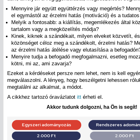
Mennyire jár együtt együttérzés vagy megértés? Menny
el egymástól az érzelmi hatás (motiváció) és a tudat
Melyik a fontosabb: a kiállítás, megemlékezés által köz
tartalom vagy a megközelítés módja?
Kinek, kiknek a szándékait, milyen elveket közvetít, é
közönséget céloz meg a szándékolt, érzelmi hatás? Me
az érzelmi hatás átélése vagy elutasítása a befogadón
Menyire tudja a befogadó megfogalmazni, esetleg mo
kötni, mi az, ami zavarja?
Ezeket a kérdéseket persze nem lehet, nem is kell egyé
megválaszolni. A lényeg, hogy beszélgetni lehessen róluk
megtalálni az alkalmat, a módot.
A cikkhez tartozó óravázlatot
itt
érheti el.
Akkor tudunk dolgozni, ha Ön is segít!