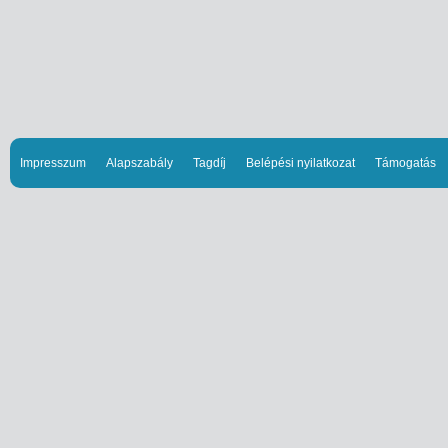
Impresszum
Alapszabály
Tagdíj
Belépési nyilatkozat
Támogatás