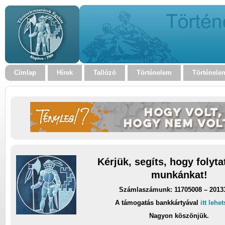
Címlap
Hírek
Tallózó
Történelem
Történele
Kérjük, segíts, hogy folyt
munkánkat!
Számlaszámunk: 11705008 – 2013
A támogatás bankkártyával
itt lehe
Nagyon köszönjük.