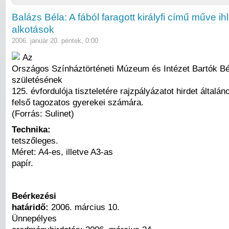
Balázs Béla: A fából faragott királyfi című műve ihl
alkotások
2006. január 20. péntek, 0:00
Az
Országos Színháztörténeti Múzeum és Intézet Bartók Bé
születésének
125. évfordulója tiszteletére rajzpályázatot hirdet általán
felső tagozatos gyerekei számára.
(Forrás: Sulinet)
Technika:
tetszőleges.
Méret: A4-es, illetve A3-as
papír.
Beérkezési
határidő:
2006. március 10.
Ünnepélyes