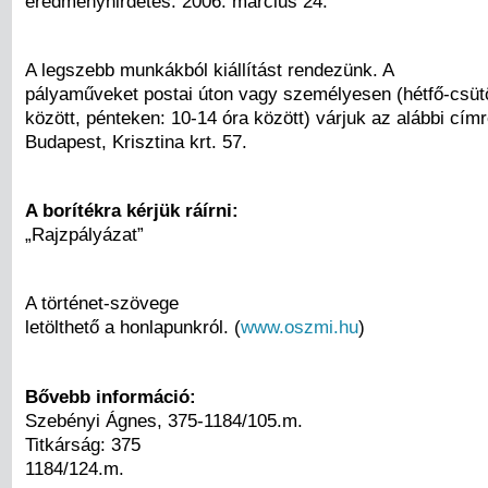
eredményhirdetés: 2006. március 24.
A legszebb munkákból kiállítást rendezünk. A
pályaműveket postai úton vagy személyesen (hétfő-csütö
között, pénteken: 10-14 óra között) várjuk az alábbi cím
Budapest, Krisztina krt. 57.
A borítékra kérjük ráírni:
„Rajzpályázat”
A történet-szövege
letölthető a honlapunkról. (
www.oszmi.hu
)
Bővebb információ:
Szebényi Ágnes, 375-1184/105.m.
Titkárság: 375
1184/124.m.