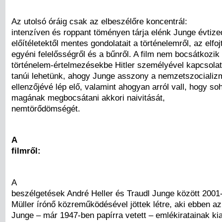
Az utolsó óráig csak az elbeszélőre koncentrál:
intenzíven és roppant töményen tárja elénk Junge évtizede
előítéletektől mentes gondolatait a történelemről, az elfoj
egyéni felelősségről és a bűnről. A film nem bocsátkozik
történelem-értelmezésekbe Hitler személyével kapcsolat
tanúi lehetünk, ahogy Junge asszony a nemzetszocializ
ellenzőjévé lép elő, valamint ahogyan arról vall, hogy s
magának megbocsátani akkori naivitását,
nemtörődömségét.
A
filmről:
A
beszélgetések André Heller és Traudl Junge között 2001
Müller írónő közreműködésével jöttek létre, aki ebben az
Junge – már 1947-ben papírra vetett – emlékiratainak ki