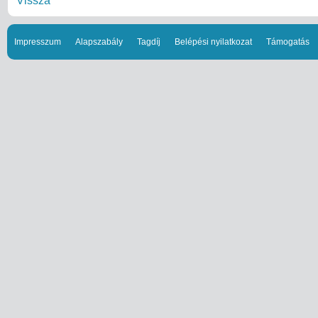
Vissza
Impresszum
Alapszabály
Tagdíj
Belépési nyilatkozat
Támogatás