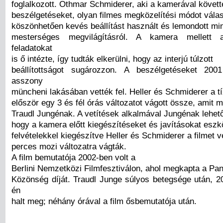
foglalkozott. Othmar Schmiderer, aki a kamerával követt
beszélgetéseket, olyan filmes megközelítési módot válas
köszönhetően kevés beállítást használt és lemondott mi
mesterséges megvilágításról. A kamera mellett 
feladatokat
is ő intézte, így tudták elkerülni, hogy az interjú túlzott
beállítottságot sugározzon. A beszélgetéseket 200
asszony
müncheni lakásában vették fel. Heller és Schmiderer a t
először egy 3 és fél órás változatot vágott össze, amit 
Traudl Jungénak. A vetítések alkalmával Jungénak lehető
hogy a kamera előtt kiegészítéseket és javításokat eszkö
felvételekkel kiegészítve Heller és Schmiderer a filmet v
perces mozi változatra vágták.
A film bemutatója 2002-ben volt a
Berlini Nemzetközi Filmfesztiválon, ahol megkapta a P
Közönség díját. Traudl Junge súlyos betegsége után, 20
én
halt meg; néhány órával a film ősbemutatója után.