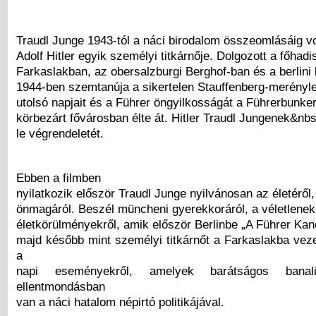
Traudl Junge 1943-tól a náci birodalom összeomlásáig vo
Adolf Hitler egyik személyi titkárnője. Dolgozott a főhadi
Farkaslakban, az obersalzburgi Berghof-ban és a berlini
1944-ben szemtanúja a sikertelen Stauffenberg-merényle
utolsó napjait és a Führer öngyilkosságát a Führerbunker
körbezárt fővárosban élte át. Hitler Traudl Jungenek&nbsp
le végrendeletét.
Ebben a filmben
nyilatkozik először Traudl Junge nyilvánosan az életéről, 
önmagáról. Beszél müncheni gyerekkoráról, a véletlenek
életkörülményekről, amik először Berlinbe „A Führer Kanc
majd később mint személyi titkárnőt a Farkaslakba vez
a
napi eseményekről, amelyek barátságos banal
ellentmondásban
van a náci hatalom népirtó politikájával.