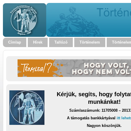
Címlap
Hírek
Tallózó
Történelem
Történele
Kérjük, segíts, hogy folyt
munkánkat!
Számlaszámunk: 11705008 – 2013
A támogatás bankkártyával
itt lehe
Nagyon köszönjük.