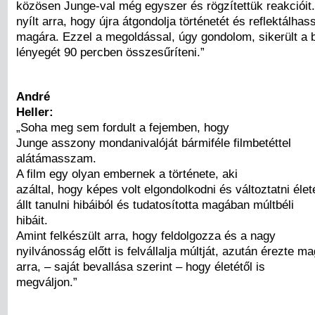
közösen Junge-val még egyszer és rögzítettük reakcióit.
nyílt arra, hogy újra átgondolja történetét és reflektálhas
magára. Ezzel a megoldással, úgy gondolom, sikerült a 
lényegét 90 percben összesűríteni.”
André
Heller:
„Soha meg sem fordult a fejemben, hogy
Junge asszony mondanivalóját bármiféle filmbetéttel
alátámasszam.
A film egy olyan embernek a története, aki
azáltal, hogy képes volt elgondolkodni és változtatni éle
állt tanulni hibáiból és tudatosította magában múltbéli
hibáit.
Amint felkészült arra, hogy feldolgozza és a nagy
nyilvánosság előtt is felvállalja múltját, azután érezte 
arra, – saját bevallása szerint – hogy életétől is
megváljon.”