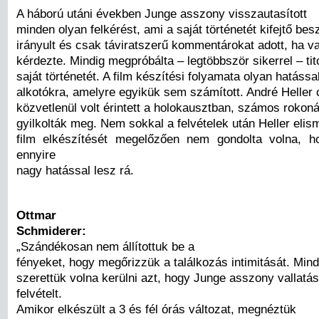
A háború utáni években Junge asszony visszautasított
minden olyan felkérést, ami a saját történetét kifejtő bes
irányult és csak táviratszerű kommentárokat adott, ha val
kérdezte. Mindig megpróbálta – legtöbbször sikerrel – tit
saját történetét. A film készítési folyamata olyan hatással
alkotókra, amelyre egyikük sem számított. André Heller 
közvetlenül volt érintett a holokausztban, számos rokon
gyilkolták meg. Nem sokkal a felvételek után Heller elis
film elkészítését megelőzően nem gondolta volna, 
ennyire
nagy hatással lesz rá.
Ottmar
Schmiderer:
„Szándékosan nem állítottuk be a
fényeket, hogy megőrizzük a találkozás intimitását. Min
szerettük volna kerülni azt, hogy Junge asszony vallatá
felvételt.
Amikor elkészült a 3 és fél órás változat, megnéztük