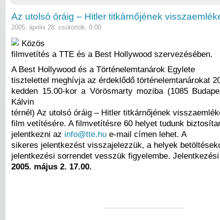
Az utolsó óráig – Hitler titkárnőjének visszaemlé
2005. április 28. csütörtök, 0:00
Közös
filmvetítés a TTE és a Best Hollywood szervezésében.
A Best Hollywood és a Történelemtanárok Egylete
tisztelettel meghívja az érdeklődő történelemtanárokat 
kedden 15.00-kor a Vörösmarty moziba (1085 Budapes
Kálvin
térnél) Az utolsó óráig – Hitler titkárnőjének visszaemlé
film vetítésére. A filmvetítésre 60 helyet tudunk biztosítan
jelentkezni az
info@tte.hu
e-mail címen lehet. A
sikeres jelentkezést visszajelezzük, a helyek betöltések
jelentkezési sorrendet vesszük figyelembe. Jelentkezési 
2005. május 2. 17.00.