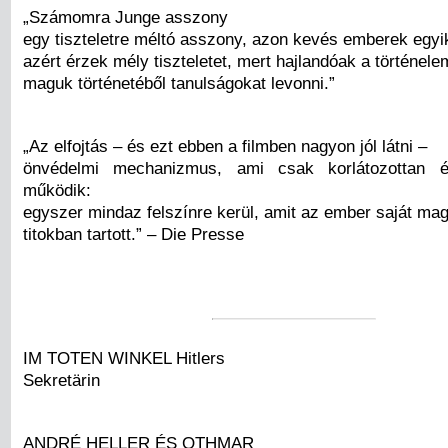
„Számomra Junge asszony
egy tiszteletre méltó asszony, azon kevés emberek egyik
azért érzek mély tiszteletet, mert hajlandóak a történele
maguk történetéből tanulságokat levonni.”
„Az elfojtás – és ezt ebben a filmben nagyon jól látni –
önvédelmi mechanizmus, ami csak korlátozottan é
működik:
egyszer mindaz felszínre kerül, amit az ember saját maga
titokban tartott.” – Die Presse
IM TOTEN WINKEL Hitlers
Sekretärin
ANDRÉ HELLER ÉS OTHMAR