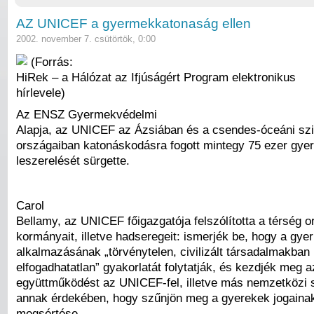
AZ UNICEF a gyermekkatonaság ellen
2002. november 7. csütörtök, 0:00
(Forrás:
HiRek – a Hálózat az Ifjúságért Program elektronikus
hírlevele)
Az ENSZ Gyermekvédelmi
Alapja, az UNICEF az Ázsiában és a csendes-óceáni szi
országaiban katonáskodásra fogott mintegy 75 ezer gye
leszerelését sürgette.
Carol
Bellamy, az UNICEF főigazgatója felszólította a térség 
kormányait, illetve hadseregeit: ismerjék be, hogy a gy
alkalmazásának „törvénytelen, civilizált társadalmakban
elfogadhatatlan” gyakorlatát folytatják, és kezdjék meg a
együttműködést az UNICEF-fel, illetve más nemzetközi 
annak érdekében, hogy szűnjön meg a gyerekek jogainak
megsértése.