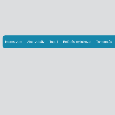
Impresszum
Alapszabály
Tagdíj
Belépési nyilatkozat
Támogatás