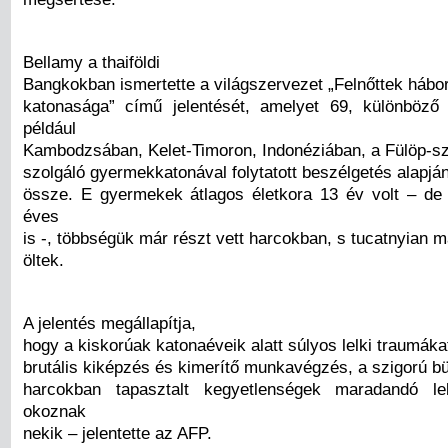
Bellamy a thaiföldi
Bangkokban ismertette a világszervezet „Felnőttek hábo
katonasága” című jelentését, amelyet 69, különböző
például
Kambodzsában, Kelet-Timoron, Indonéziában, a Fülöp-sz
szolgáló gyermekkatonával folytatott beszélgetés alapján 
össze. E gyermekek átlagos életkora 13 év volt – de 
éves
is -, többségük már részt vett harcokban, s tucatnyian m
öltek.
A jelentés megállapítja,
hogy a kiskorúak katonaéveik alatt súlyos lelki traumákat
brutális kiképzés és kimerítő munkavégzés, a szigorú bü
harcokban tapasztalt kegyetlenségek maradandó lel
okoznak
nekik – jelentette az AFP.