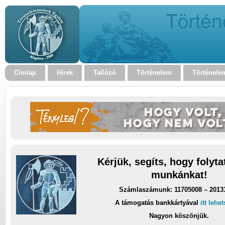
Címlap
Hírek
Tallózó
Történelem
Történele
Kérjük, segíts, hogy folyt
munkánkat!
Számlaszámunk: 11705008 – 2013
A támogatás bankkártyával
itt lehe
Nagyon köszönjük.