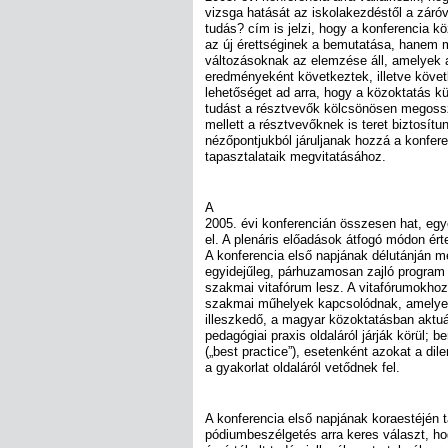
vizsga hatását az iskolakezdéstől a záróv
tudás? cím is jelzi, hogy a konferencia
az új érettséginek a bemutatása, hanem 
változásoknak az elemzése áll, amelyek 
eredményeként következtek, illetve köve
lehetőséget ad arra, hogy a közoktatás kü
tudást a résztvevők kölcsönösen megos
mellett a résztvevőknek is teret biztosítun
nézőpontjukból járuljanak hozzá a konfer
tapasztalataik megvitatásához.
A
2005. évi konferencián összesen hat, eg
el. A plenáris előadások átfogó módon ért
A konferencia első napjának délutánján m
egyidejűleg, párhuzamosan zajló program
szakmai vitafórum lesz. A vitafórumokho
szakmai műhelyek kapcsolódnak, amelye
illeszkedő, a magyar közoktatásban aktuá
pedagógiai praxis oldaláról járják körül; b
(„best practice”), esetenként azokat a d
a gyakorlat oldaláról vetődnek fel.
A konferencia első napjának koraestéjén 
pódiumbeszélgetés arra keres választ, ho