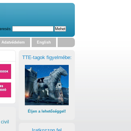
eresés:
Adatvédelem
English
TTE-tagok figyelmébe:
Éljen a lehetőséggel!
civil
Iratkozzon fel