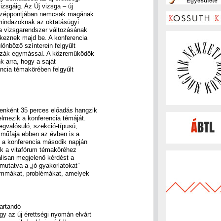
izsgáig. Az Új vizsga – új
 középpontjában nemcsak magának
mindazoknak az oktatásügyi
a vizsgarendszer változásának
tkeznek majd be. A konferencia
lönböző színterein felgyűlt
szák egymással. A közreműködők
k arra, hogy a saját
encia témakörében felgyűlt
yenként 35 perces előadás hangzik
elmezik a konferencia témáját.
egvalósuló, szekció-típusú,
 műfaja ebben az évben is a
z a konferencia második napján
k a vitafórum témaköréhez
lisan megjelenő kérdést a
emutatva a „jó gyakorlatokat”
ilemmákat, problémákat, amelyek
tartandó
gy az új érettségi nyomán elvárt