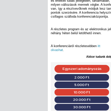
és értékelt tudás jellegében, tartalmában
milyen változások mennek végbe. A konfe
van, így a résztvevőknek módjuk lesz tan
pontok szerzésére. A konferencia helyszí
csillagos szálloda konferenciaközpontja.
A részletes program és az elektronikus je
néhány héten belül letölthető innen.
A konferenciáról részletesebben
itt
olvashat
.
Akkor tudunk dolg