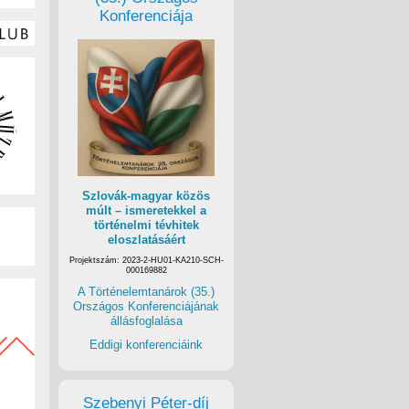
Konferenciája
Szlovák-magyar közös
múlt – ismeretekkel a
történelmi tévhitek
eloszlatásáért
Projektszám: 2023-2-HU01-KA210-SCH-
000169882
A Történelemtanárok (35.)
Országos Konferenciájának
állásfoglalása
Eddigi konferenciáink
Szebenyi Péter-díj