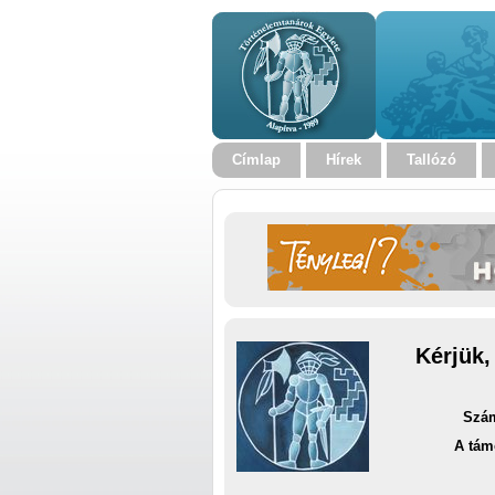
Címlap
Hírek
Tallózó
Kérjük,
Szám
A tám