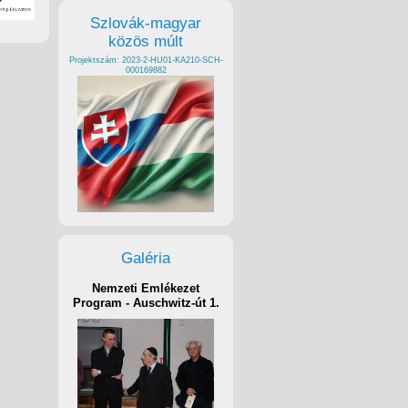
Szlovák-magyar
közös múlt
Projektszám: 2023-2-HU01-KA210-SCH-
000169882
Galéria
Nemzeti Emlékezet
Program - Auschwitz-út 1.