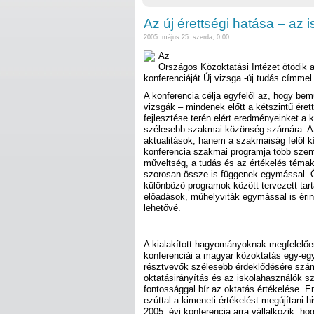
Az új érettségi hatása – az 
2005. május 25. szerda, 0:00
Az
Országos Közoktatási Intézet ötödik
konferenciáját Új vizsga -új tudás címmel
A konferencia célja egyfelől az, hogy be
vizsgák – mindenek előtt a kétszintű éret
fejlesztése terén elért eredményeinket a 
szélesebb szakmai közönség számára. Az
aktualitások, hanem a szakmaiság felől k
konferencia szakmai programja több szemp
műveltség, a tudás és az értékelés témak
szorosan össze is függenek egymással. Ö
különböző programok között tervezett tar
előadások, műhelyviták egymással is érin
lehetővé.
A kialakított hagyományoknak megfelelő
konferenciái a magyar közoktatás egy-egy
résztvevők szélesebb érdeklődésére számí
oktatásirányítás és az iskolahasználók s
fontossággal bír az oktatás értékelése. 
ezúttal a kimeneti értékelést megújítani hi
2005. évi konferencia arra vállalkozik, ho