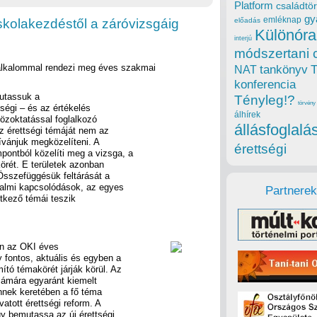
Platform
családtör
gy
emléknap
iskolakezdéstől a záróvizsgáig
előadás
Különóra
interjú
módszertani 
 alkalommal rendezi meg éves szakmai
tankönyv
NAT
.
konferencia
mutassuk a
Tényleg!?
törvény
tségi – és az értékelés
álhírek
közoktatással foglalkozó
állásfoglalá
 érettségi témáját nem az
ívánjuk megközelíteni. A
érettségi
ontból közelíti meg a vizsga, a
örét. E területek azonban
sszefüggésük feltárását a
talmi kapcsolódások, az egyes
Partnerek
tkező témái teszik
en az OKI éves
 fontos, aktuális és egyben a
tó témakörét járják körül. Az
zámára egyaránt kiemelt
Ennek keretében a fő téma
vatott érettségi reform. A
gy bemutassa az új érettségi