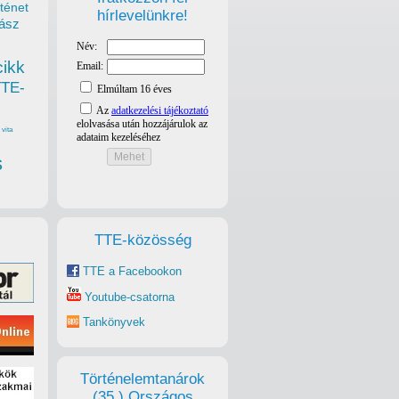
ténet
hírlevelünkre!
ász
cikk
TTE-
vita
s
TTE-közösség
TTE a Facebookon
Youtube-csatorna
Tankönyvek
Történelemtanárok
(35.) Országos