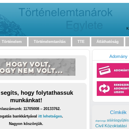
K
Történelem
Történelemtanítás
TTE
Átláthatóság
Adomány
 segíts, hogy folytathassuk
munkánkat!
laszámunk: 11705008 – 20133762.
Címkék
ogatás bankkártyával
itt lehetséges
.
aláírásgyűjtés
alapvizsga
Nagyon köszönjük.
Civil Közoktatási